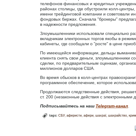
телефонов финансовых и кредитных учрежден
районах столицы, где обустроили колл-центры,
имени трейдинговой компании и советовали ин
фондовых биржах. Сначала "брокеры" предлага
в надежности предложения.
Злоумышленники использовали специально ра
вкладчикам электронных торгов якобы в режим
кабинеты, где сообщали о "росте" в цене прио
По имеющейся информации, дельцы выманивал
клиента снять свои деньги, злоумышленники с
сделки, по предварительным оценкам, организ
миллионов долларов США.
Во время обысков в колл-центрах правоохрани
программное обеспечение, которое использова
Продолжаются следственные действия, решаетс
ст. 200 (незаконные действия с электронными д
Подписывайтесь на наш
Telegram-канал
.
tags:
СБУ
аферисти
афери
шахраї
шахрайство
крим