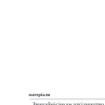
матеріали
Звичайнісіньке шкідництво