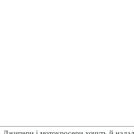
. Джипери і мотокросери хочуть й надал