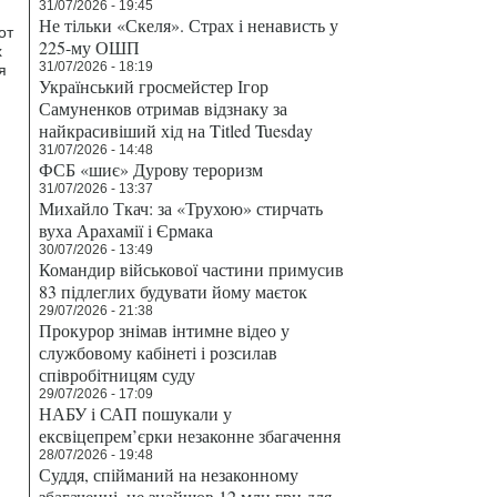
31/07/2026 - 19:45
Не тільки «Скеля». Страх і ненависть у
от
225-му ОШП
х
31/07/2026 - 18:19
я
Український гросмейстер Ігор
Самуненков отримав відзнаку за
найкрасивіший хід на Titled Tuesday
31/07/2026 - 14:48
ФСБ «шиє» Дурову тероризм
31/07/2026 - 13:37
Михайло Ткач: за «Трухою» стирчать
вуха Арахамії і Єрмака
30/07/2026 - 13:49
Командир військової частини примусив
83 підлеглих будувати йому маєток
29/07/2026 - 21:38
Прокурор знімав інтимне відео у
службовому кабінеті і розсилав
співробітницям суду
29/07/2026 - 17:09
НАБУ і САП пошукали у
ексвіцепрем’єрки незаконне збагачення
28/07/2026 - 19:48
Суддя, спійманий на незаконному
збагаченні, не знайшов 12 млн грн для