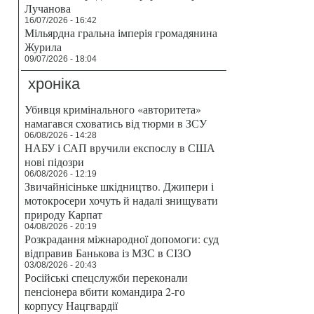
Лучанова
16/07/2026 - 16:42
Мільярдна гральна імперія громадянина
Журила
09/07/2026 - 18:04
хроніка
Убивця кримінального «авторитета»
намагався сховатись від тюрми в ЗСУ
06/08/2026 - 14:28
НАБУ і САП вручили експослу в США
нові підозри
06/08/2026 - 12:19
Звичайнісіньке шкідництво. Джипери і
мотокросери хочуть й надалі знищувати
природу Карпат
04/08/2026 - 20:19
Розкрадання міжнародної допомоги: суд
відправив Банькова із МЗС в СІЗО
03/08/2026 - 20:43
Російські спецслужби переконали
пенсіонера вбити командира 2-го
корпусу Нацгвардії