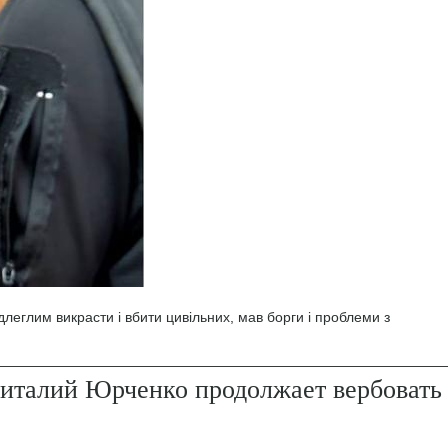
леглим викрасти і вбити цивільних, мав борги і проблеми з
италий Юрченко продолжает вербовать