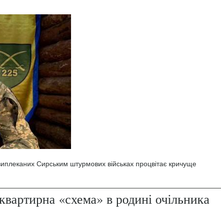
 виплеканих Сирським штурмових військах процвітає кричуще
квартирна «схема» в родині очільника