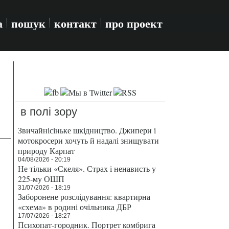
а
пошук
контакт
про проект
в полі зору
Звичайнісіньке шкідництво. Джипери і
мотокросери хочуть й надалі знищувати
природу Карпат
04/08/2026 - 20:19
Не тільки «Скеля». Страх і ненависть у
225-му ОШП
31/07/2026 - 18:19
Заборонене розслідування: квартирна
«схема» в родині очільника ДБР
17/07/2026 - 18:27
Психопат-городник. Портрет комбрига