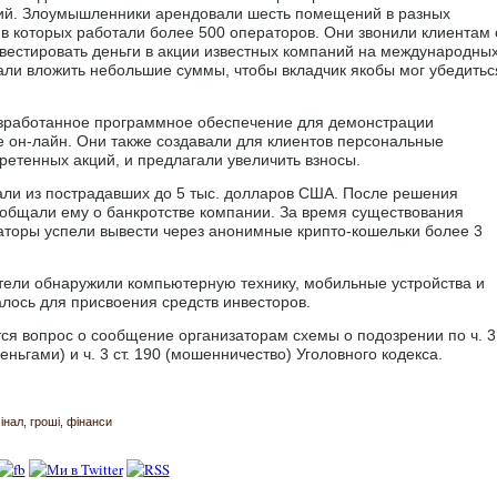
ий. Злоумышленники арендовали шесть помещений в разных
 в которых работали более 500 операторов. Они звонили клиентам 
вестировать деньги в акции известных компаний на международны
ли вложить небольшие суммы, чтобы вкладчик якобы мог убедитьс
зработанное программное обеспечение для демонстрации
е он-лайн. Они также создавали для клиентов персональные
бретенных акций, и предлагали увеличить взносы.
и из пострадавших до 5 тыс. долларов США. После решения
ообщали ему о банкротстве компании. За время существования
аторы успели вывести через анонимные крипто-кошельки более 3
тели обнаружили компьютерную технику, мобильные устройства и
лось для присвоения средств инвесторов.
я вопрос о сообщение организаторам схемы о подозрении по ч. 3
еньгами) и ч. 3 ст. 190 (мошенничество) Уголовного кодекса.
інал
гроші
фінанси