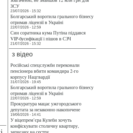
ЗСУ
23/07/2026 - 15:32
Болгарський воротила грального бізнесу
отримав ліцензії в Україні
22/07/2026 - 12:59
Син соратника кума Путіна піддався
VIP-бусифікації і пішов в СЗЧ
21/07/2026 - 15:32
з відео
Російські спецслужби переконали
пенсіонера вбити командира 2-го
корпусу Нацгвардії
31/07/2026 - 19:45
Болгарський воротила грального бізнесу
отримав ліцензії в Україні
22/07/2026 - 12:59
Прокуратура мацає ужгородського
депутата за незаконно накопичене
19/06/2026 - 14:41
У віцепрем’єра Кулеби хочуть
конфіскувати столичну квартиру,
і
записану на сестру