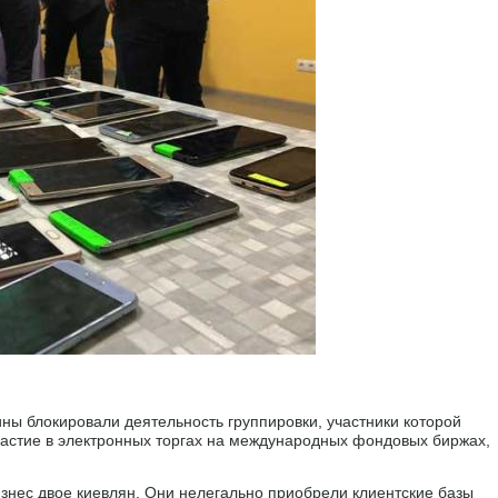
ы блокировали деятельность группировки, участники которой
частие в электронных торгах на международных фондовых биржах,
изнес двое киевлян. Они нелегально приобрели клиентские базы