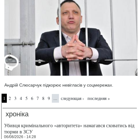
Андрій Слюсарчук підкорює невігласів у соцмережах.
Страницы
1
2
3
4
5
6
7
8
9
следующая ›
последняя »
…
хроніка
Убивця кримінального «авторитета» намагався сховатись від
тюрми в ЗСУ
06/08/2026 - 14:28