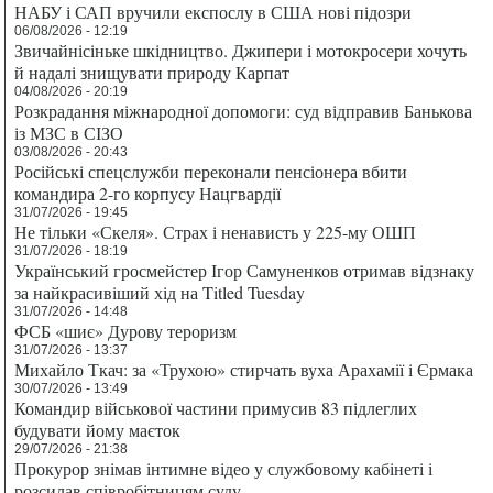
НАБУ і САП вручили експослу в США нові підозри
06/08/2026 - 12:19
Звичайнісіньке шкідництво. Джипери і мотокросери хочуть
й надалі знищувати природу Карпат
04/08/2026 - 20:19
Розкрадання міжнародної допомоги: суд відправив Банькова
із МЗС в СІЗО
03/08/2026 - 20:43
Російські спецслужби переконали пенсіонера вбити
командира 2-го корпусу Нацгвардії
31/07/2026 - 19:45
Не тільки «Скеля». Страх і ненависть у 225-му ОШП
31/07/2026 - 18:19
Український гросмейстер Ігор Самуненков отримав відзнаку
за найкрасивіший хід на Titled Tuesday
31/07/2026 - 14:48
ФСБ «шиє» Дурову тероризм
31/07/2026 - 13:37
Михайло Ткач: за «Трухою» стирчать вуха Арахамії і Єрмака
30/07/2026 - 13:49
Командир військової частини примусив 83 підлеглих
будувати йому маєток
29/07/2026 - 21:38
Прокурор знімав інтимне відео у службовому кабінеті і
розсилав співробітницям суду