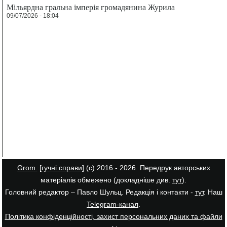
Мільярдна гральна імперія громадянина Журила
09/07/2026 - 18:04
Grom.
[гучні справи]
(с) 2016 - 2026. Передрук авторських
матеріалів обмежено (докладніше див.
тут
).
Головний редактор – Павло Шульц. Редакція і контакти -
тут
. Наш
Telegram-канал
.
Політика конфіденційності, захист персональних даних та файли