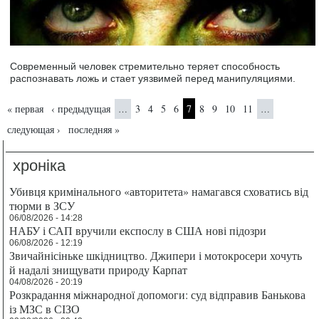
Современный человек стремительно теряет способность
распознавать ложь и стает уязвимей перед манипуляциями.
Страницы
« первая
‹ предыдущая
3
4
5
6
7
8
9
10
11
…
…
следующая ›
последняя »
хроніка
Убивця кримінального «авторитета» намагався сховатись від
тюрми в ЗСУ
06/08/2026 - 14:28
НАБУ і САП вручили експослу в США нові підозри
06/08/2026 - 12:19
Звичайнісіньке шкідництво. Джипери і мотокросери хочуть
й надалі знищувати природу Карпат
04/08/2026 - 20:19
Розкрадання міжнародної допомоги: суд відправив Банькова
із МЗС в СІЗО