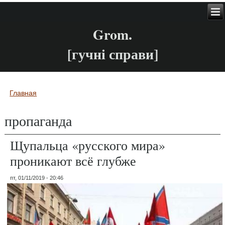
Grom.
[гучні справи]
Главная
Вы здесь
пропаганда
Щупальца «русского мира»
проникают всё глубже
пт, 01/11/2019 - 20:46