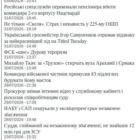
03/08/2026 - 20:43
Російські спецслужби переконали пенсіонера вбити
командира 2-го корпусу Нацгвардії
31/07/2026 - 19:45
Не тільки «Скеля». Страх і ненависть у 225-му ОШП
31/07/2026 - 18:19
Український гросмейстер Ігор Самуненков отримав відзнаку
за найкрасивіший хід на Titled Tuesday
31/07/2026 - 14:48
ФСБ «шиє» Дурову тероризм
31/07/2026 - 13:37
Михайло Ткач: за «Трухою» стирчать вуха Арахамії і Єрмака
30/07/2026 - 13:49
Командир військової частини примусив 83 підлеглих
будувати йому маєток
29/07/2026 - 21:38
Прокурор знімав інтимне відео у службовому кабінеті і
розсилав співробітницям суду
29/07/2026 - 17:09
НАБУ і САП пошукали у ексвіцепрем’єрки незаконне
збагачення
28/07/2026 - 19:48
Суддя, спійманий на незаконному збагаченні, не знайшов 12
млн грн для ЗСУ
23/07/2026 - 15:32