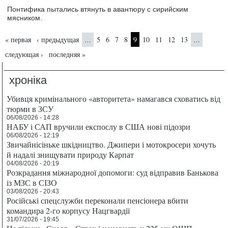
Понтифика пытались втянуть в авантюру с сирийским
мясником.
Страницы
« первая
‹ предыдущая
5
6
7
8
9
10
11
12
13
…
…
следующая ›
последняя »
хроніка
Убивця кримінального «авторитета» намагався сховатись від
тюрми в ЗСУ
06/08/2026 - 14:28
НАБУ і САП вручили експослу в США нові підозри
06/08/2026 - 12:19
Звичайнісіньке шкідництво. Джипери і мотокросери хочуть
й надалі знищувати природу Карпат
04/08/2026 - 20:19
Розкрадання міжнародної допомоги: суд відправив Банькова
із МЗС в СІЗО
03/08/2026 - 20:43
Російські спецслужби переконали пенсіонера вбити
командира 2-го корпусу Нацгвардії
31/07/2026 - 19:45