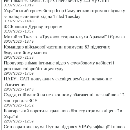
Не тільки «Скеля». Страх і ненависть у 225-му ОШП
31/07/2026 - 18:19
Український гросмейстер Ігор Самуненков отримав відзнаку
за найкрасивіший хід на Titled Tuesday
31/07/2026 - 14:48
ФСБ «шиє» Дурову тероризм
31/07/2026 - 13:37
Михайло Ткач: за «Трухою» стирчать вуха Арахамії і Єрмака
30/07/2026 - 13:49
Командир військової частини примусив 83 підлеглих
будувати йому маєток
29/07/2026 - 21:38
Прокурор знімав інтимне відео у службовому кабінеті і
розсилав співробітницям суду
29/07/2026 - 17:09
НАБУ і САП пошукали у ексвіцепрем’єрки незаконне
збагачення
28/07/2026 - 19:48
Суддя, спійманий на незаконному збагаченні, не знайшов 12
млн грн для ЗСУ
23/07/2026 - 15:32
Болгарський воротила грального бізнесу отримав ліцензії в
Україні
22/07/2026 - 12:59
Син соратника кума Путіна піддався VIP-бусифікації і пішов