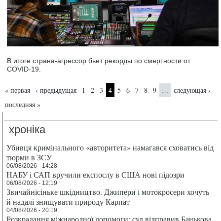
В итоге страна-агрессор бьет рекорды по смертности от
COVID-19.
Страницы
« первая
‹ предыдущая
1
2
3
4
5
6
7
8
9
следующая ›
…
последняя »
хроніка
Убивця кримінального «авторитета» намагався сховатись від
тюрми в ЗСУ
06/08/2026 - 14:28
НАБУ і САП вручили експослу в США нові підозри
06/08/2026 - 12:19
Звичайнісіньке шкідництво. Джипери і мотокросери хочуть
й надалі знищувати природу Карпат
04/08/2026 - 20:19
Розкрадання міжнародної допомоги: суд відправив Банькова