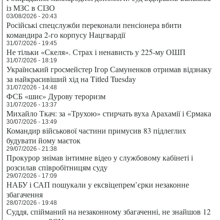
із МЗС в СІЗО
03/08/2026 - 20:43
Російські спецслужби переконали пенсіонера вбити
командира 2-го корпусу Нацгвардії
31/07/2026 - 19:45
Не тільки «Скеля». Страх і ненависть у 225-му ОШП
31/07/2026 - 18:19
Український гросмейстер Ігор Самуненков отримав відзнаку
за найкрасивіший хід на Titled Tuesday
31/07/2026 - 14:48
ФСБ «шиє» Дурову тероризм
31/07/2026 - 13:37
Михайло Ткач: за «Трухою» стирчать вуха Арахамії і Єрмака
30/07/2026 - 13:49
Командир військової частини примусив 83 підлеглих
будувати йому маєток
29/07/2026 - 21:38
Прокурор знімав інтимне відео у службовому кабінеті і
розсилав співробітницям суду
29/07/2026 - 17:09
НАБУ і САП пошукали у ексвіцепрем’єрки незаконне
збагачення
28/07/2026 - 19:48
Суддя, спійманий на незаконному збагаченні, не знайшов 12