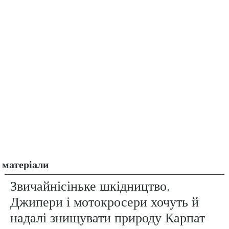
матеріали
Звичайнісіньке шкідництво.
Джипери і мотокросери хочуть й
надалі знищувати природу Карпат