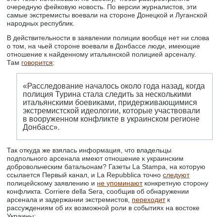
очередную фейковую новость. По версии журналистов, эти
самые экстремисты воевали на стороне Донецкой и Луганской
народных республик.
В действительности в заявлении полиции вообще нет ни слова
о том, на чьей стороне воевали в Донбассе люди, имеющие
отношение к найденному итальянской полицией арсеналу.
Там
говорится
:
«Расследование началось около года назад, когда
полиция Турина стала следить за несколькими
итальянскими боевиками, придерживающимися
экстремистской идеологии, которые участвовали
в вооруженном конфликте в украинском регионе
Донбасс».
Так откуда же взялась информация, что владельцы
подпольного арсенала имеют отношение к украинским
добровольческим батальонам? Газеты La Stampa, на которую
ссылается Первый канал, и La Repubblica точно
следуют
полицейскому заявлению и
не упоминают
конкретную сторону
конфликта. Corriere della Sera, сообщив об обнаружении
арсенала и задержании экстремистов,
переходит
к
рассуждениям об их возможной роли в событиях на востоке
Украины: