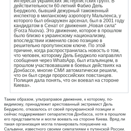
интересах украинских экстерпистских групп. В
действительности 60-летний Фабио Дель
Берджоло, бывший дежурный таможенный
инспектор в миланскому аэропорту Мальпенса, у
которого был обнаружен арсенал, был в 2001 году
кандидатом в Сенат от движения „Новая сила“
(Forza Nuova). Это движение, которое в прошлом
было близко к украинскому национализму,
впоследствии изменило свою позицию в
решительно пропутинском ключе. По этой
причине, когда распространилась новость о том,
что человек, которому Дель Берджоло направлял
сообщения через WhatsApp, был итальянцем, в
прошлом участвовавшим в боевых действиях на
Донбассе, многие СМИ автоматически решили,
что он был среди пророссийских повстанцев.
Полиция дала понять, что он воевал на стороне
Киева».
Таким образом, ультраправое движение, к которому, по-
видимому, принадлежит арестованный экстремист Дель
Берджоло, отказалось от своей проукраинской позиции и
сейчас поддерживает сепаратистов Донбасса, хотя в прошлом
его представители и могли воевать на стороне Киева. Вряд ли
такая организация могла планировать покушение на
Сальвини, известного своими симпатиями к путинской России.