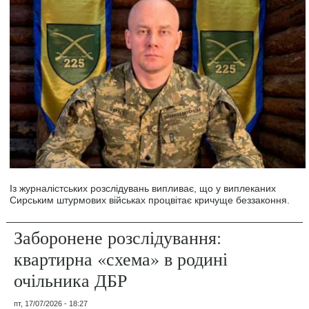
Із журналістських розслідувань випливає, що у виплеканих
Сирським штурмових військах процвітає кричуще беззаконня.
Заборонене розслідування:
квартирна «схема» в родині
очільника ДБР
пт, 17/07/2026 - 18:27