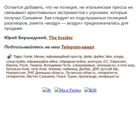
Остается добавить, что ни полиция, ни итальянская пресса не
связывают арестованных экстремистов с угрозами, которые
получал Сальвини. Как следует из подслушанных полицией
разговоров, ракета «воздух — воздух» предназначалась для
продажи.
Юрий Бершидский,
The Insider
Подписывайтесь на наш
Telegram-канал
.
Tags:
Італія
Милан
інформаційний простір
фейк
фейки
fake
влада
спецслужби
інформаційна війна
гибридная война
агентура
ЄС
Євросоюз
Европа
Росія
Україна
Володимир Путін
ультраправые
неонацисты
в полі зору
батальон Азов
полк Азов
боевики
найманці
Донбас
ДНР
русскій мір
Новороссия
ЛНР
Донецька область
Луганська область
сепаратисти
сепаратизм
Маттео Сальвини
Генуя
Турин
пропаганда
неофашисты