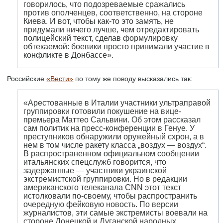
говорилось, что подозреваемые сражались
против ополченцев, соответственно, на стороне
Киева. И вот, чтобы как-то это замять, не
придумали ничего лучше, чем отредактировать
полицейский текст, сделав формулировку
обтекаемой: боевики просто принимали участие в
конфликте в Донбассе».
Российские
«Вести»
по тому же поводу высказались так:
«Арестованные в Италии участники ультраправой
группировки готовили покушение на вице-
премьера Маттео Сальвини. Об этом рассказал
сам политик на пресс-конференции в Генуе. У
преступников обнаружили оружейный схрон, а в
нем в том числе ракету класса „воздух — воздух“.
В распространенном официальном сообщении
итальянских спецслужб говорится, что
задержанные — участники украинской
экстремистской группировки. Но в редакции
американского телеканала CNN этот текст
истолковали по-своему, чтобы распространить
очередную фейковую новость. По версии
журналистов, эти самые экстремисты воевали на
стороне Донецкой и Луганской народных