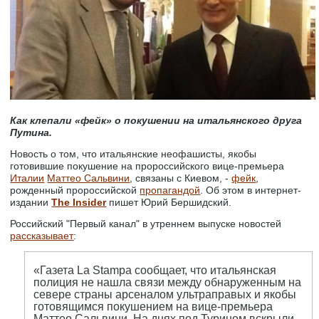
Как клепали «фейк» о покушении на итальянского друга
Путина.
Новость о том, что итальянские неофашисты, якобы
готовившие покушение на пророссийского вице-премьера
Италии
Маттео Сальвини
, связаны с Киевом, -
фейк
,
рожденный пророссийской
пропагандой
. Об этом в интернет-
издании
The Insider
пишет Юрий Бершидский.
Российский "Первый канал" в утреннем выпуске новостей
рассказывает
:
«Газета La Stampa сообщает, что итальянская
полиция не нашла связи между обнаруженным на
севере страны арсеналом ультраправых и якобы
готовящимся покушением на вице-премьера
Маттео Сальвини. На днях под Турином вскрыли