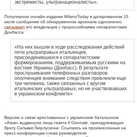
экстремисты, ультранационалисты».
Популярное онлайн-издание MilanoToday в датированном 15
июля сообщении об обнаруженном арсенале однозначно
связывает
его владельцев с пророссийскими сепаратистами
Донбасса:
«На них вышли в ходе расследования действий
пяти ультраправых итальянцев,
присоединившихся к сепаратистским
формированиям, поддерживаемым русскими на
востоке Украины (Донбасс). В результате
прослушивания телефонных разговоров
ополченцев внимание следствия привлекли еще
три человека, также связанных с кругом
итальянских ультраправых, но не участвовавших
в украинском конфликте»
.
Версию о связи арестованных с украинским батальоном
«Азов» выдвинула лишь газета Il Giornale, принадлежащая
брату Сильвио Берлускони. Ссылаясь на произнесенные на
пресс-конференции слова руководителя