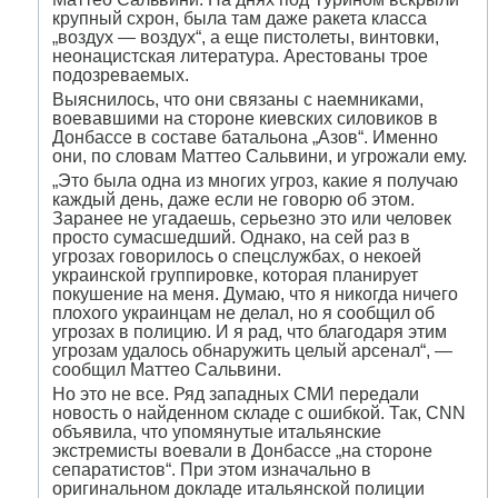
крупный схрон, была там даже ракета класса
„воздух — воздух“, а еще пистолеты, винтовки,
неонацистская литература. Арестованы трое
подозреваемых.
Выяснилось, что они связаны с наемниками,
воевавшими на стороне киевских силовиков в
Донбассе в составе батальона „Азов“. Именно
они, по словам Маттео Сальвини, и угрожали ему.
„Это была одна из многих угроз, какие я получаю
каждый день, даже если не говорю об этом.
Заранее не угадаешь, серьезно это или человек
просто сумасшедший. Однако, на сей раз в
угрозах говорилось о спецслужбах, о некоей
украинской группировке, которая планирует
покушение на меня. Думаю, что я никогда ничего
плохого украинцам не делал, но я сообщил об
угрозах в полицию. И я рад, что благодаря этим
угрозам удалось обнаружить целый арсенал“, —
сообщил Маттео Сальвини.
Но это не все. Ряд западных СМИ передали
новость о найденном складе с ошибкой. Так, CNN
объявила, что упомянутые итальянские
экстремисты воевали в Донбассе „на стороне
сепаратистов“. При этом изначально в
оригинальном докладе итальянской полиции