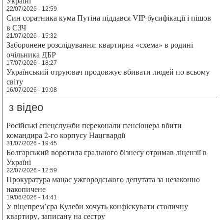
Україні
22/07/2026 - 12:59
Син соратника кума Путіна піддався VIP-бусифікації і пішов
в СЗЧ
21/07/2026 - 15:32
Заборонене розслідування: квартирна «схема» в родині
очільника ДБР
17/07/2026 - 18:27
Український отруювач продовжує вбивати людей по всьому
світу
16/07/2026 - 19:08
з відео
Російські спецслужби переконали пенсіонера вбити
командира 2-го корпусу Нацгвардії
31/07/2026 - 19:45
Болгарський воротила грального бізнесу отримав ліцензії в
Україні
22/07/2026 - 12:59
Прокуратура мацає ужгородського депутата за незаконно
накопичене
19/06/2026 - 14:41
У віцепрем’єра Кулеби хочуть конфіскувати столичну
квартиру, записану на сестру