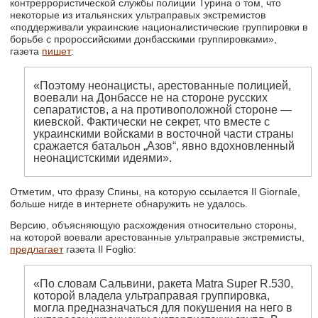
контреррористической службы полиции Турина о том, что
некоторые из итальянских ультраправых экстремистов
«поддерживали украинские националистические группировки в
борьбе с пророссийскими донбасскими группировками»,
газета
пишет
:
«Поэтому неонацисты, арестованные полицией,
воевали на Донбассе не на стороне русских
сепаратистов, а на противоположной стороне —
киевской. Фактически не секрет, что вместе с
украинскими войсками в восточной части страны
сражается батальон „Азов“, явно вдохновленный
неонацистскими идеями».
Отметим, что фразу Спины, на которую ссылается Il Giornale,
больше нигде в интернете обнаружить не удалось.
Версию, объясняющую расхождения относительно стороны,
на которой воевали арестованные ультраправые экстремисты,
предлагает
газета Il Foglio:
«По словам Сальвини, ракета Matra Super R.530,
которой владела ультраправая группировка,
могла предназначаться для покушения на него в