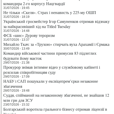
командира 2-го корпусу Нацгвардії
31/07/2026 - 19:45
Не тільки «Скеля». Страх і ненависть у 225-му ОШП
31/07/2026 - 18:19
Український гросмейстер Ігор Самуненков отримав відзнаку
за найкрасивіший хід на Titled Tuesday
31/07/2026 - 14:48
ФСБ «шиє» Дурову тероризм
31/07/2026 - 13:37
Михайло Ткач: за «Трухою» стирчать вуха Арахамії і Єрмака
30/07/2026 - 13:49
Командир військової частини примусив 83 підлеглих
будувати йому маєток
29/07/2026 - 21:38
Прокурор знімав інтимне відео у службовому кабінеті і
розсилав співробітницям суду
29/07/2026 - 17:09
НАБУ і САП пошукали у ексвіцепрем’єрки незаконне
збагачення
28/07/2026 - 19:48
Суддя, спійманий на незаконному збагаченні, не знайшов 12
млн грн для ЗСУ
23/07/2026 - 15:32
Болгарський воротила грального бізнесу отримав ліцензії в