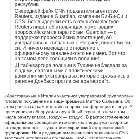
республик.
Очередной фейк CNN подхватили агентство
Reuters, издание Guardian, компании Би-Би-Си и
CBS. Все выдержки есть в открытом доступе.
Reuters пишет об итальянцах, помогавших
пророссийским сепаратистам, Guardian — о
поддержке пророссийских повстанцев, об
ультраправых, связанных с Россией, пишет Би-би-
си. И ничего имеющего отношение к
официальному заявлению это не имеет. Вот что
на самом деле сообщили в полиции:
„Штаб-квартира полиции в Турине наблюдала за
людьми, связанными с политическими
движениями ультраправых, которые сражались в
регионе Донбасс против сепаратистов“».
«Арестованные в Италии участники ультраправой группировки
готовили покушение на вице-премьера Маттео Сальвини. Об
этом рассказал сам политик на пресс-конференции в Генуе. У
преступников обнаружили оружейный схрон, а в нем в том
числе ракету класса „воздух — воздух“. В распространенном
официальном сообщении итальянских спецслужб говорится,
что задержанные — участники украинской экстремистской
группировки. Но в редакции американского телеканала CNN
этот текст истолковали по-своему, чтобы распространить