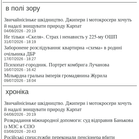
в полі зору
Звичайнісіньке шкідництво. Джипери і мотокросери хочуть
й надалі знищувати природу Карпат
04/08/2026 - 20:19
Не тільки «Скеля». Страх і ненависть у 225-му ОШП
31/07/2026 - 18:19
Заборонене розслідування: квартирна «схема» в родині
очільника ДБР
17/07/2026 - 18:27
Психопат-городник. Портрет комбрига Лучанова
16/07/2026 - 16:42
Мільярдна гральна імперія громадянина Журила
09/07/2026 - 18:04
хроніка
Звичайнісіньке шкідництво. Джипери і мотокросери хочуть
й надалі знищувати природу Карпат
04/08/2026 - 20:19
Розкрадання міжнародної допомоги: суд відправив Банькова
із МЗС в СІЗО
03/08/2026 - 20:43
Російські спецслужби переконали пенсіонера вбити