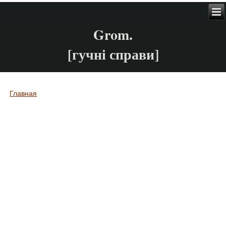
Grom.
[гучні справи]
Главная
Вы здесь