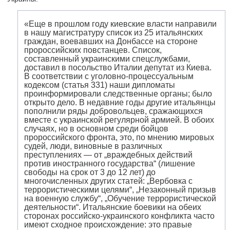
«Еще в прошлом году киевские власти направили
в нашу магистратуру список из 25 итальянских
граждан, воевавших на Донбассе на стороне
пророссийских повстанцев. Список,
составленный украинскими спецслужбами,
доставил в посольство Италии депутат из Киева.
В соответствии с уголовно-процессуальным
кодексом (статья 331) наши дипломаты
проинформировали следственные органы; было
открыто дело. В недавние годы другие итальянцы
пополнили ряды добровольцев, сражающихся
вместе с украинской регулярной армией. В обоих
случаях, но в основном среди бойцов
пророссийского фронта, это, по мнению мировых
судей, люди, виновные в различных
преступлениях — от „враждебных действий
против иностранного государства“ (лишение
свободы на срок от 3 до 12 лет) до
многочисленных других статей: „Вербовка с
террористическими целями“, „Незаконный призыв
на военную службу“, „Обучение террористической
деятельности“. Итальянские боевики на обеих
сторонах российско-украинского конфликта часто
имеют сходное происхождение: это правые