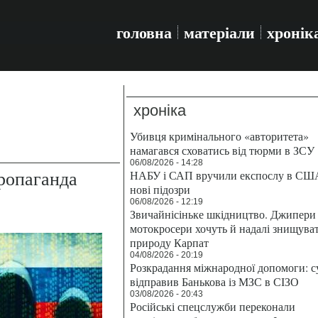
головна
матеріали
хронік
хроніка
Убивця кримінального «авторитета»
намагався сховатись від тюрми в ЗСУ
06/08/2026 - 14:28
ропаганда
НАБУ і САП вручили експослу в СШ
нові підозри
06/08/2026 - 12:19
Звичайнісіньке шкідництво. Джипери 
мотокросери хочуть й надалі знищува
природу Карпат
04/08/2026 - 20:19
Розкрадання міжнародної допомоги: с
відправив Банькова із МЗС в СІЗО
03/08/2026 - 20:43
Російські спецслужби переконали