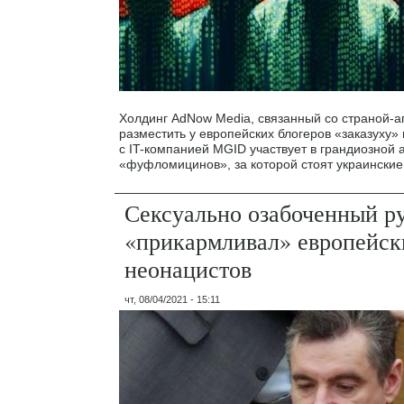
Холдинг AdNow Media, связанный со страной-а
разместить у европейских блогеров «заказуху» 
с IT-компанией MGID участвует в грандиозной
«фуфломицинов», за которой стоят украински
Сексуально озабоченный р
«прикармливал» европейск
неонацистов
чт, 08/04/2021 - 15:11