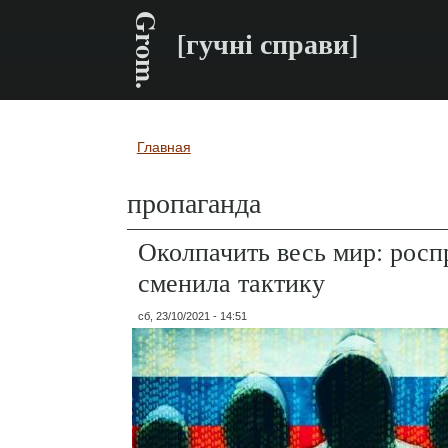
Grom.
[гучні справи]
Главная
Вы здесь
пропаганда
Околпачить весь мир: росп
сменила тактику
сб, 23/10/2021 - 14:51