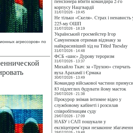
пенсіонера вбити командира 2-го
корпусу Нацгвардії
31/07/2026 - 19:45
Не тільки «Скеля». Страх і ненависть 
225-му ОШП
31/07/2026 - 18:19
Український гросмейстер Ігор
Самуненков отримав відзнаку за
ионных агрессоров» по
найкрасивіший хід на Titled Tuesday
31/07/2026 - 14:48
ФСБ «шиє» Дурову тероризм
шеннической
31/07/2026 - 13:37
Михайло Ткач: за «Трухою» стирчать
ировать
вуха Арахамії і Єрмака
30/07/2026 - 13:49
Командир військової частини примус
83 підлеглих будувати йому маєток
29/07/2026 - 21:38
Прокурор знімав інтимне відео у
службовому кабінеті і розсилав
співробітницям суду
29/07/2026 - 17:09
НАБУ і САП пошукали у
ексвіцепрем’єрки незаконне збагаченн
28/07/2026 - 19:48