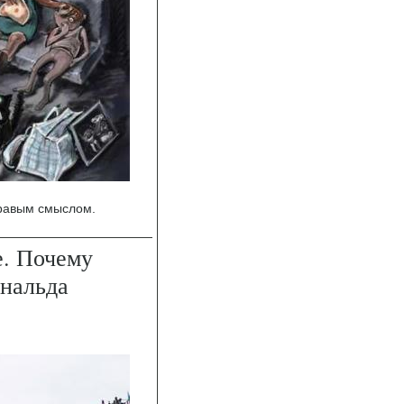
дравым смыслом.
е. Почему
нальда