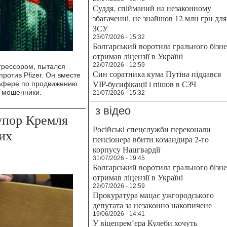
Суддя, спійманий на незаконному
збагаченні, не знайшов 12 млн грн для
ЗСУ
23/07/2026 - 15:32
Болгарський воротила грального бізн
отримав ліцензії в Україні
22/07/2026 - 12:59
грессором, пытался
Син соратника кума Путіна піддався
против Pfizer. Он вместе
VIP-бусифікації і пішов в СЗЧ
 афере по продвижению
е мошенники.
21/07/2026 - 15:32
з відео
упор Кремля
Російські спецслужби переконали
их
пенсіонера вбити командира 2-го
корпусу Нацгвардії
31/07/2026 - 19:45
Болгарський воротила грального бізн
отримав ліцензії в Україні
22/07/2026 - 12:59
Прокуратура мацає ужгородського
депутата за незаконно накопичене
19/06/2026 - 14:41
У віцепрем’єра Кулеби хочуть