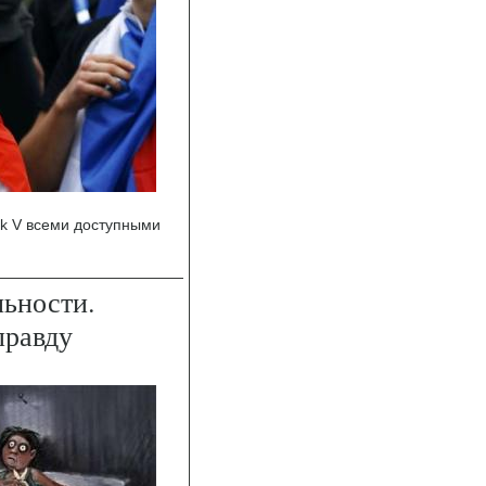
ik V всеми доступными
льности.
правду