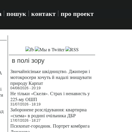
а
пошук
контакт
про проект
в полі зору
Звичайнісіньке шкідництво. Джипери і
А
мотокросери хочуть й надалі знищувати
природу Карпат
і
04/08/2026 - 20:19
Не тільки «Скеля». Страх і ненависть у
ти
225-му ОШП
31/07/2026 - 18:19
Заборонене розслідування: квартирна
уд
«схема» в родині очільника ДБР
17/07/2026 - 18:27
Психопат-городник. Портрет комбрига
Лучанова