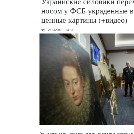
Украинские силовики пере
носом у ФСБ украденные в
ценные картины (+видео)
чт, 12/05/2016 - 14:37
За картинами, украденными из итальянского му