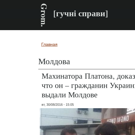
Grom.
[гучні справи]
Главная
Вы здесь
Молдова
Махинатора Платона, дока
что он – гражданин Украин
выдали Молдове
вт, 30/08/2016 - 15:05