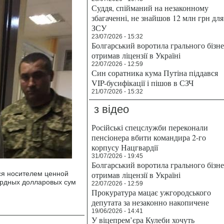
Суддя, спійманий на незаконному
збагаченні, не знайшов 12 млн грн для
ЗСУ
23/07/2026 - 15:32
Болгарський воротила грального бізн
отримав ліцензії в Україні
22/07/2026 - 12:59
Син соратника кума Путіна піддався
VIP-бусифікації і пішов в СЗЧ
21/07/2026 - 15:32
з відео
Російські спецслужби переконали
пенсіонера вбити командира 2-го
корпусу Нацгвардії
31/07/2026 - 19:45
Болгарський воротила грального бізн
ся носителем ценной
отримав ліцензії в Україні
рдных долларовых сум
22/07/2026 - 12:59
Прокуратура мацає ужгородського
депутата за незаконно накопичене
19/06/2026 - 14:41
У віцепрем’єра Кулеби хочуть