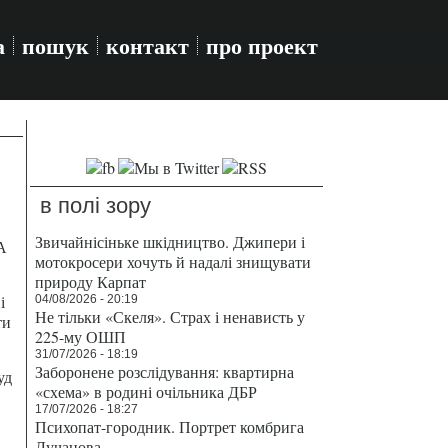
а
пошук
контакт
про проект
в полі зору
Звичайнісіньке шкідництво. Джипери і
А
мотокросери хочуть й надалі знищувати
природу Карпат
і
04/08/2026 - 20:19
Не тільки «Скеля». Страх і ненависть у
ти
225-му ОШП
31/07/2026 - 18:19
Заборонене розслідування: квартирна
уд
«схема» в родині очільника ДБР
17/07/2026 - 18:27
Психопат-городник. Портрет комбрига
Лучанова