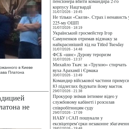
пенсіонера вбити командира 2-го
корпусу Нацгвардії
31/07/2026 - 19:45
Не тільки «Скеля». Страх і ненависть 
225-му ОШП
31/07/2026 - 18:19
Український гросмейстер Ігор
Самуненков отримав відзнаку за
найкрасивіший хід на Titled Tuesday
31/07/2026 - 14:48
ФСБ «шиє» Дурову тероризм
31/07/2026 - 13:37
Михайло Ткач: за «Трухою» стирчать
ржанного в Киеве
вуха Арахамії і Єрмака
лава Платона
30/07/2026 - 13:49
Командир військової частини примус
83 підлеглих будувати йому маєток
29/07/2026 - 21:38
адицией
Прокурор знімав інтимне відео у
службовому кабінеті і розсилав
латона не
співробітницям суду
29/07/2026 - 17:09
НАБУ і САП пошукали у
ексвіцепрем’єрки незаконне збагаченн
28/07/2026 - 19:48