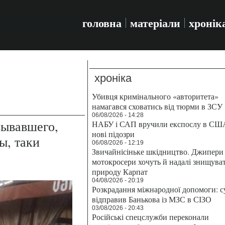
головна
матеріали
хронік
хроніка
Убивця кримінального «авторитета»
намагався сховатись від тюрми в ЗСУ
06/08/2026 - 14:28
зывавшего,
НАБУ і САП вручили експослу в СШ
нові підозри
ы, таки
06/08/2026 - 12:19
Звичайнісіньке шкідництво. Джипери 
мотокросери хочуть й надалі знищува
природу Карпат
04/08/2026 - 20:19
Розкрадання міжнародної допомоги: с
відправив Банькова із МЗС в СІЗО
03/08/2026 - 20:43
Російські спецслужби переконали