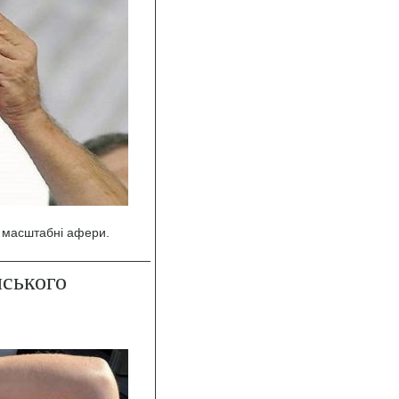
 масштабні афери.
нського