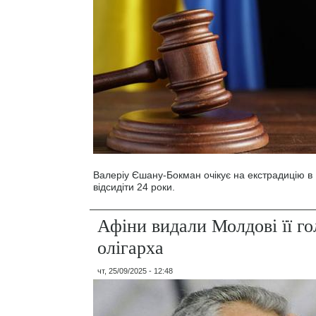
Валеріу Єшану-Бокман очікує на екстрадицію в
відсидіти 24 роки.
Афіни видали Молдові її г
олігарха
чт, 25/09/2025 - 12:48