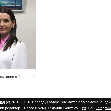
нсування забороненої
ави]
(с) 2016 - 2026. Передрук авторських матеріалів обмежено (до
ий редактор – Павло Шульц. Редакція і контакти -
тут
. Наш
Telegram