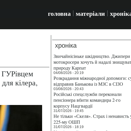
головна
матеріали
хронік
хроніка
Звичайнісіньке шкідництво. Джипери 
мотокросери хочуть й надалі знищува
природу Карпат
а ГУРівцем
04/08/2026 - 20:19
Розкрадання міжнародної допомоги: с
для кілера,
відправив Банькова із МЗС в СІЗО
03/08/2026 - 20:43
Російські спецслужби переконали
пенсіонера вбити командира 2-го
корпусу Нацгвардії
31/07/2026 - 19:45
Не тільки «Скеля». Страх і ненависть 
225-му ОШП
31/07/2026 - 18:19