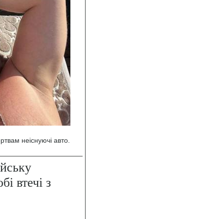
твам неіснуючі авто.
ійську
бі втечі з