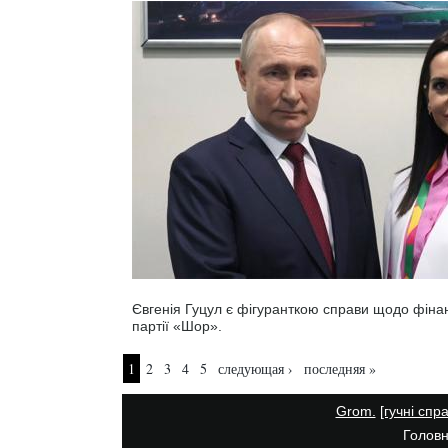
Євгенія Гуцул є фігуранткою справи щодо фіна
партії «Шор».
Страницы
1
2
3
4
5
следующая ›
последняя »
Grom.
[гучні спр
Головн