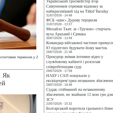
Український гросмейстер Ігор
Самуненков отримав відзнаку за
найкрасивіший хід на Titled Tuesday
31/07/2026 - 14:48
ФСБ «шиє» Дурову тероризм
31/07/2026 - 13:37
Михайло Ткач: за «Трухою» стирчать
вуха Арахамії і Єрмака
30/07/2026 - 13:49
Командир військової частини примус
83 підлеглих будувати йому маєток
29/07/2026 - 21:38
Прокурор знімав інтимне відео у
іспитовим терміном у 2
службовому кабінеті і розсилав
співробітницям суду
29/07/2026 - 17:09
. Як
НАБУ і САП пошукали у
ексвіцепрем’єрки незаконне збагаченн
ей
28/07/2026 - 19:48
Суддя, спійманий на незаконному
збагаченні, не знайшов 12 млн грн для
ЗСУ
23/07/2026 - 15:32
Болгарський воротила грального бізн