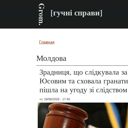
Grom.
[гучні справи]
Главная
Вы здесь
Молдова
Зрадниця, що слідкувала з
Юсовим та сховала гранати 
пішла на угоду зі слідством
чт, 18/06/2026 - 17:40