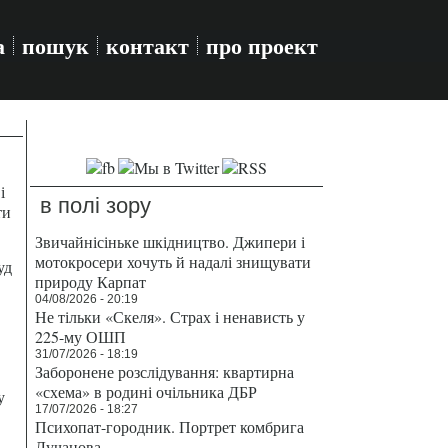
а
пошук
контакт
про проект
і
в полі зору
ти
Звичайнісіньке шкідництво. Джипери і
мотокросери хочуть й надалі знищувати
уд
природу Карпат
04/08/2026 - 20:19
Не тільки «Скеля». Страх і ненависть у
225-му ОШП
31/07/2026 - 18:19
Заборонене розслідування: квартирна
«схема» в родині очільника ДБР
у
17/07/2026 - 18:27
Психопат-городник. Портрет комбрига
Лучанова