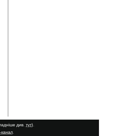
кладніше див.
тут
).
-канал
.