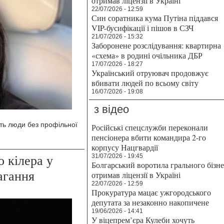
отримав ліцензії в Україні
22/07/2026 - 12:59
Син соратника кума Путіна піддався
VIP-бусифікації і пішов в СЗЧ
21/07/2026 - 15:32
Заборонене розслідування: квартирна
«схема» в родині очільника ДБР
17/07/2026 - 18:27
Український отруювач продовжує
вбивати людей по всьому світу
16/07/2026 - 19:08
з відео
ять люди без профільної
Російські спецслужби переконали
пенсіонера вбити командира 2-го
корпусу Нацгвардії
 кілера у
31/07/2026 - 19:45
Болгарський воротила грального бізн
агання
отримав ліцензії в Україні
22/07/2026 - 12:59
Прокуратура мацає ужгородського
депутата за незаконно накопичене
19/06/2026 - 14:41
У віцепрем’єра Кулеби хочуть