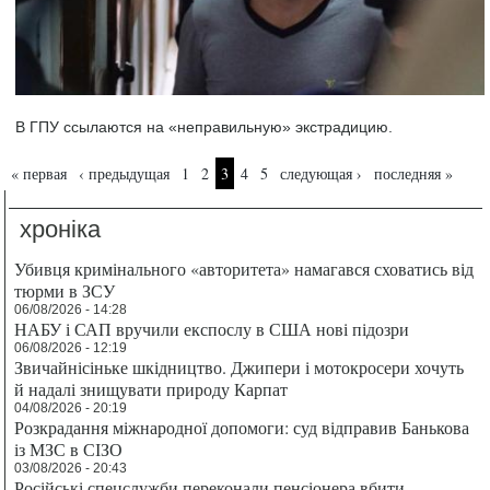
В ГПУ ссылаются на «неправильную» экстрадицию.
Страницы
« первая
‹ предыдущая
1
2
3
4
5
следующая ›
последняя »
хроніка
Убивця кримінального «авторитета» намагався сховатись від
тюрми в ЗСУ
06/08/2026 - 14:28
НАБУ і САП вручили експослу в США нові підозри
06/08/2026 - 12:19
Звичайнісіньке шкідництво. Джипери і мотокросери хочуть
й надалі знищувати природу Карпат
04/08/2026 - 20:19
Розкрадання міжнародної допомоги: суд відправив Банькова
із МЗС в СІЗО
03/08/2026 - 20:43
Російські спецслужби переконали пенсіонера вбити