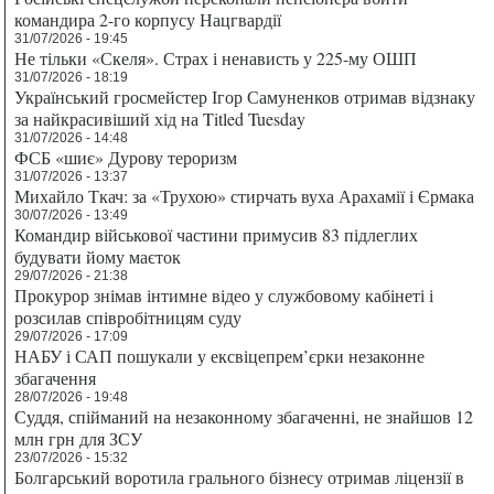
командира 2-го корпусу Нацгвардії
31/07/2026 - 19:45
Не тільки «Скеля». Страх і ненависть у 225-му ОШП
31/07/2026 - 18:19
Український гросмейстер Ігор Самуненков отримав відзнаку
за найкрасивіший хід на Titled Tuesday
31/07/2026 - 14:48
ФСБ «шиє» Дурову тероризм
31/07/2026 - 13:37
Михайло Ткач: за «Трухою» стирчать вуха Арахамії і Єрмака
30/07/2026 - 13:49
Командир військової частини примусив 83 підлеглих
будувати йому маєток
29/07/2026 - 21:38
Прокурор знімав інтимне відео у службовому кабінеті і
розсилав співробітницям суду
29/07/2026 - 17:09
НАБУ і САП пошукали у ексвіцепрем’єрки незаконне
збагачення
28/07/2026 - 19:48
Суддя, спійманий на незаконному збагаченні, не знайшов 12
млн грн для ЗСУ
23/07/2026 - 15:32
Болгарський воротила грального бізнесу отримав ліцензії в