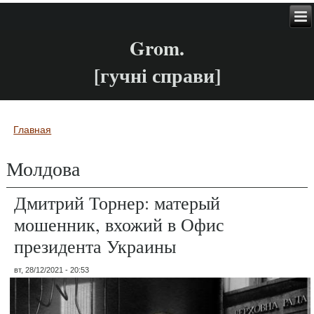
Grom.
[гучні справи]
Главная
Вы здесь
Молдова
Дмитрий Торнер: матерый
мошенник, вхожий в Офис
президента Украины
вт, 28/12/2021 - 20:53