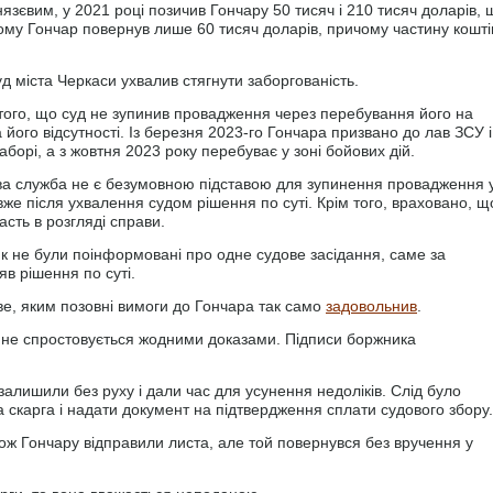
нязєвим, у 2021 році позичив Гончару 50 тисяч і 210 тисяч доларів, 
му Гончар повернув лише 60 тисяч доларів, причому частину кошті
д міста Черкаси ухвалив стягнути заборгованість.
того, що суд не зупинив провадження через перебування його на
 його відсутності. Із березня 2023-го Гончара призвано до лав ЗСУ і
аборі, а з жовтня 2023 року перебуває у зоні бойових дій.
кова служба не є безумовною підставою для зупинення провадження 
вже після ухвалення судом рішення по суті. Крім того, враховано, щ
сть в розгляді справи.
ик не були поінформовані про одне судове засідання, саме за
яв рішення по суті.
ве, яким позовні вимоги до Гончара так само
задовольнив
.
 не спростовується жодними доказами. Підписи боржника
 залишили без руху і дали час для усунення недоліків. Слід було
а скарга і надати документ на підтвердження сплати судового збору.
ож Гончару відправили листа, але той повернувся без вручення у