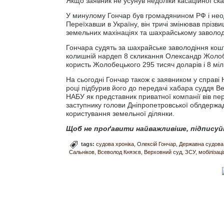
Якщо заявник не усунув недоліки касаційної ск
У минулому Гончар був громадянином РФ і неодн
Переїхавши в Україну, він тричі змінював прізв
земельних махінаціях та шахрайському заволод
Гончара судять за шахрайське заволодіння кошт
колишній нардеп 8 скликання Олександр Жолобе
користь Жолобецького 295 тисяч доларів і 8 міл
На сьогодні Гончар також є заявником у справ
році підбурив його до передачі хабара суддя Ве
НАБУ як представник приватної компанії вів п
заступнику голови Дніпропетровської облдержа
користування земельної ділянки.
Щоб не проґавити найважливіше, підписуй
tags:
судова хроніка
Олексій Гончар
Державна судова 
Сальніков
Всеволод Князєв
Верховний суд
ЗСУ
мобілізаці