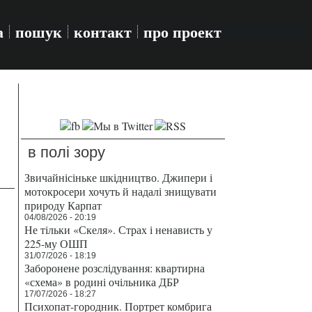
а
пошук
контакт
про проект
в полі зору
Звичайнісіньке шкідництво. Джипери і
мотокросери хочуть й надалі знищувати
природу Карпат
04/08/2026 - 20:19
Не тільки «Скеля». Страх і ненависть у
225-му ОШП
31/07/2026 - 18:19
Заборонене розслідування: квартирна
«схема» в родині очільника ДБР
17/07/2026 - 18:27
Психопат-городник. Портрет комбрига