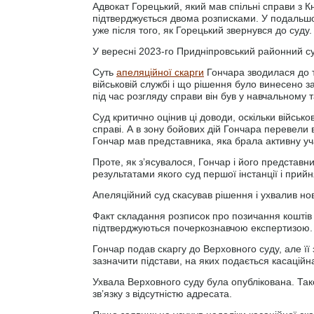
Адвокат Горецький, який мав спільні справи з К
підтверджується двома розписками. У подальшо
уже після того, як Горецький звернувся до суду.
У вересні 2023-го Придніпровський районний су
Суть
апеляційної скарги
Гончара зводилася до 
військовій службі і що рішення було винесено за
під час розгляду справи він був у навчальному т
Суд критично оцінив ці доводи, оскільки війсь
справі. А в зону бойових дій Гончара перевели 
Гончар мав представника, яка брала активну уча
Проте, як зʼясувалося, Гончар і його представн
результатами якого суд першої інстанції і прийн
Апеляційний суд скасував рішення і ухвалив но
Факт складання розписок про позичання коштів
підтверджуються почеркознавчою експертизою.
Гончар подав скаргу до Верховного суду, але її
зазначити підстави, на яких подається касаційн
Ухвала Верховного суду була опублікована. Так
звʼязку з відсутністю адресата.