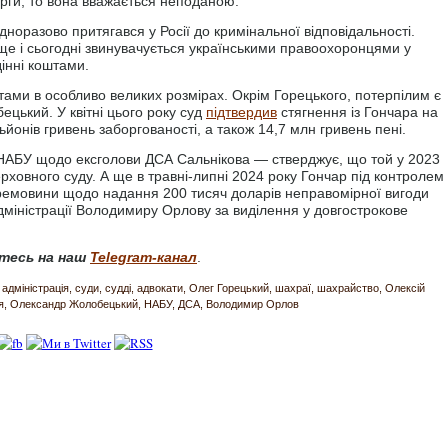
арги, то вона вважається неподаною.
оразово притягався у Росії до кримінальної відповідальності.
ище і сьогодні звинувачується українськими правоохоронцями у
інні коштами.
ами в особливо великих розмірах. Окрім Горецького, потерпілим є
цький. У квітні цього року суд
підтвердив
стягнення із Гончара на
ьйонів гривень заборгованості, а також 14,7 млн гривень пені.
і НАБУ щодо ексголови ДСА Сальнікова — стверджує, що той у 2023
рховного суду. А ще в травні-липні 2024 року Гончар під контролем
еремовини щодо надання 200 тисяч доларів неправомірної вигоди
дміністрації Володимиру Орлову за виділення у довгострокове
тесь на наш
Telegram-канал
.
адміністрація
суди
судді
адвокати
Олег Горецький
шахраї
шахрайство
Олексій
я
Олександр Жолобецький
НАБУ
ДСА
Володимир Орлов