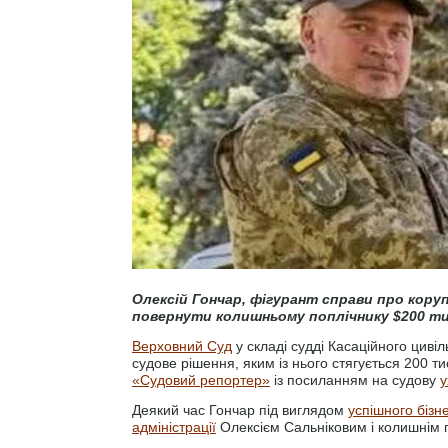
Олексій Гончар, фігурант справи про коруп
повернути колишньому поплічнику $200 ти
Верховний Суд
у складі судді Касаційного циві
судове рішення, яким із нього стягується 200 т
«Судовий репортер»
із посиланням на судову
у
Деякий час Гончар під виглядом
успішного біз
адміністрації
Олексієм Сальніковим і колишнім