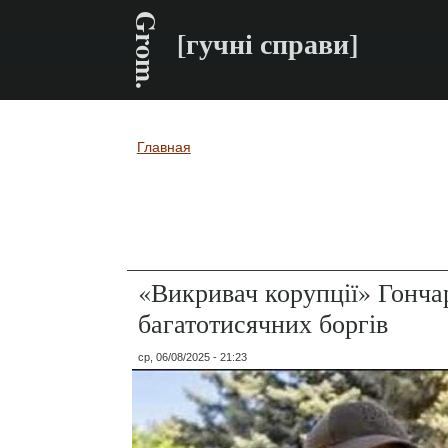
Grom.
[гучні справи]
Главная
Вы здесь
«Викривач корупції» Гончар
багатотисячних боргів
ср, 06/08/2025 - 21:23