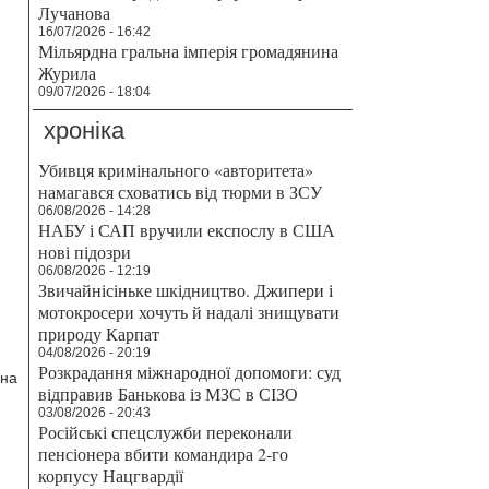
Лучанова
16/07/2026 - 16:42
Мільярдна гральна імперія громадянина
Журила
09/07/2026 - 18:04
хроніка
Убивця кримінального «авторитета»
намагався сховатись від тюрми в ЗСУ
06/08/2026 - 14:28
НАБУ і САП вручили експослу в США
нові підозри
06/08/2026 - 12:19
Звичайнісіньке шкідництво. Джипери і
мотокросери хочуть й надалі знищувати
природу Карпат
04/08/2026 - 20:19
Розкрадання міжнародної допомоги: суд
 на
відправив Банькова із МЗС в СІЗО
03/08/2026 - 20:43
Російські спецслужби переконали
пенсіонера вбити командира 2-го
корпусу Нацгвардії