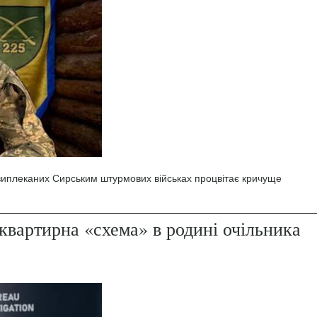
 виплеканих Сирським штурмових військах процвітає кричуще
квартирна «схема» в родині очільника