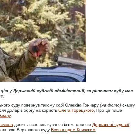
цію у Державній судовій адміністрації, за рішенням суду має
с.
льного суду повернув такому собі Олексію Гончару
(на фото)
скаргу
исяч доларів боргу на користь
Олега Горецького
. Про це пише
хвалу
.
несмена
досить тісно спілкувався із ексголовою
Державної судової
 головою Верховного суду
Всеволодом Князєвим
.