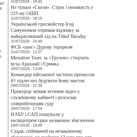
31/07/2026 - 19:45
що
Не тільки «Скеля». Страх і ненависть у
в
225-му ОШП
31/07/2026 - 18:19
Український гросмейстер Ігор
Самуненков отримав відзнаку за
найкрасивіший хід на Titled Tuesday
31/07/2026 - 14:48
ФСБ «шиє» Дурову тероризм
у
31/07/2026 - 13:37
о
Михайло Ткач: за «Трухою» стирчать
вуха Арахамії і Єрмака
30/07/2026 - 13:49
Командир військової частини примусив
83 підлеглих будувати йому маєток
29/07/2026 - 21:38
Прокурор знімав інтимне відео у
службовому кабінеті і розсилав
співробітницям суду
29/07/2026 - 17:09
НАБУ і САП пошукали у
ексвіцепрем’єрки незаконне збагачення
28/07/2026 - 19:48
Суддя, спійманий на незаконному
збагаченні, не знайшов 12 млн грн для