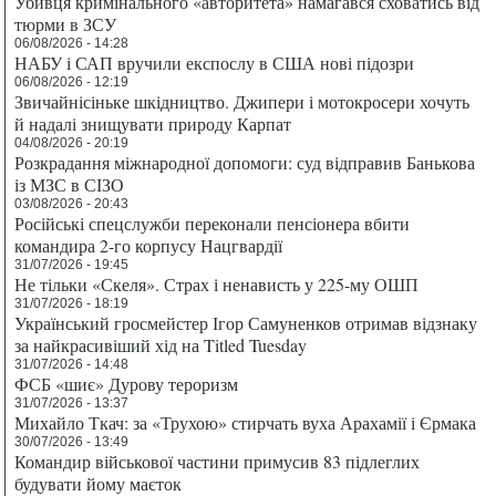
Убивця кримінального «авторитета» намагався сховатись від
тюрми в ЗСУ
06/08/2026 - 14:28
НАБУ і САП вручили експослу в США нові підозри
06/08/2026 - 12:19
Звичайнісіньке шкідництво. Джипери і мотокросери хочуть
й надалі знищувати природу Карпат
04/08/2026 - 20:19
Розкрадання міжнародної допомоги: суд відправив Банькова
із МЗС в СІЗО
03/08/2026 - 20:43
Російські спецслужби переконали пенсіонера вбити
командира 2-го корпусу Нацгвардії
31/07/2026 - 19:45
Не тільки «Скеля». Страх і ненависть у 225-му ОШП
31/07/2026 - 18:19
Український гросмейстер Ігор Самуненков отримав відзнаку
за найкрасивіший хід на Titled Tuesday
31/07/2026 - 14:48
ФСБ «шиє» Дурову тероризм
31/07/2026 - 13:37
Михайло Ткач: за «Трухою» стирчать вуха Арахамії і Єрмака
30/07/2026 - 13:49
Командир військової частини примусив 83 підлеглих
будувати йому маєток