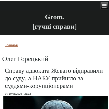
Grom.
[гучні справи]
Главная
Вы здесь
Олег Горецький
Справу адвоката Жеваго відправили
до суду, а НАБУ прийшло за
суддями-корупціонерами
вт, 19/05/2026 - 21:12