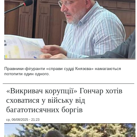
Правники-фігуранти «справи судді Князєва» намагаються
потопити один одного.
«Викривач корупції» Гончар хотів
сховатися у війську від
багатотисячних боргів
ср, 06/08/2025 - 21:23