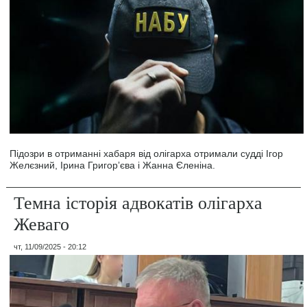
Підозри в отриманні хабаря від олігарха отримали судді Ігор
Желєзний, Ірина Григорʼєва і Жанна Єленіна.
Темна історія адвокатів олігарха
Жеваго
чт, 11/09/2025 - 20:12