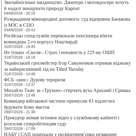
Звичайнісіньке шкідництво. Джипери і мотокросери хочуть
й надалі знищувати природу Карпат
04/08/2026 - 20:19
Розкрадання міжнародної допомоги: суд відправив Банькова
із МЗС в СІЗО
03/08/2026 - 20:43
Російські спецслужби переконали пенсіонера вбити
командира 2-го корпусу Нацгвардії
31/07/2026 - 19:45
Не тільки «Скеля». Страх і ненависть у 225-му ОШП
31/07/2026 - 18:19
Український гросмейстер Ігор Самуненков отримав відзнаку
за найкрасивіший хід на Titled Tuesday
31/07/2026 - 14:48
ФСБ «шиє» Дурову тероризм
31/07/2026 - 13:37
Михайло Ткач: за «Трухою» стирчать вуха Арахамії і Єрмака
30/07/2026 - 13:49
Командир військової частини примусив 83 підлеглих
будувати йому маєток
29/07/2026 - 21:38
Прокурор знімав інтимне відео у службовому кабінеті і
розсилав співробітницям суду
29/07/2026 - 17:09
НАБУ і САП пошукали у ексвіцепрем’єрки незаконне