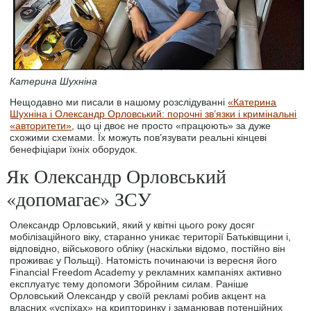
Катерина Шухніна
Нещодавно ми писали в нашому розслідуванні
«Катерина
Шухніна і Олександр Орловський: порочні зв’язки і кримінальні
«авторитети»
, що ці двоє не просто «працюють» за дуже
схожими схемами. Їх можуть пов’язувати реальні кінцеві
бенефіціари їхніх оборудок.
Як Олександр Орловський
«допомагає» ЗСУ
Олександр Орловський, який у квітні цього року досяг
мобілізаційного віку, старанно уникає території Батьківщини і,
відповідно, військового обліку (наскільки відомо, постійно він
проживає у Польщі). Натомість починаючи із вересня його
Financial Freedom Academy у рекламних кампаніях активно
експлуатує тему допомоги Збройним силам. Раніше
Орловський Олександр у своїй рекламі робив акцент на
власних «успіхах» на крипторинку і заманював потенційних