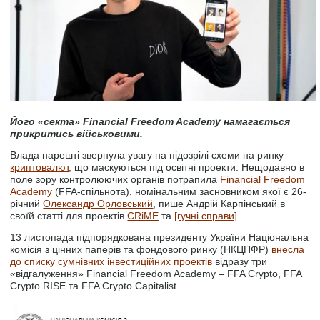
Його «секта» Financial Freedom Academy намагається
прикритись військовими.
Влада нарешті звернула увагу на підозрілі схеми на ринку
криптовалют
, що маскуються під освітні проекти. Нещодавно в
поле зору контролюючих органів потрапила
Financial Freedom
Academy
(FFA-спільнота), номінальним засновником якої є 26-
річний
Олександр Орловський
, пише Андрій Карпінський в
своїй статті для проектів
CRiME
та
[гучні справи]
.
13 листопада підпорядкована президенту України Національна
комісія з цінних паперів та фондового ринку (НКЦПФР)
внесла
до списку сумнівних інвестиційних проектів
відразу три
«відгалуження» Financial Freedom Academy – FFA Crypto, FFA
Crypto RISE та FFA Crypto Capitalist.