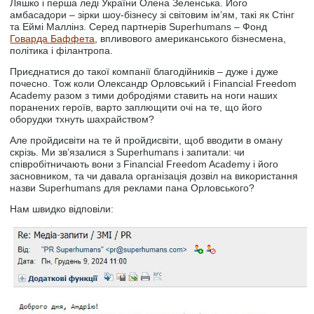
Ляшко і перша леді України Олена Зеленська. Його
амбасадори – зірки шоу-бізнесу зі світовим ім’ям, такі як Стінг
та Еймі Маллінз. Серед партнерів Superhumans – Фонд
Говарда Баффета
, впливового американського бізнесмена,
політика і філантропа.
Приєднатися до такої компанії благодійників – дуже і дуже
почесно. Тож коли Олександр Орловський і Financial Freedom
Academy разом з тими добродіями ставить на ноги наших
поранених героїв, варто заплющити очі на те, що його
оборудки тхнуть шахрайством?
Але пройдисвіти на те й пройдисвіти, щоб вводити в оману
скрізь. Ми зв’язалися з Superhumans і запитали: чи
співробітничають вони з Financial Freedom Academy і його
засновником, та чи давала організація дозвіл на використання
назви Superhumans для реклами пана Орловського?
Нам швидко відповіли: