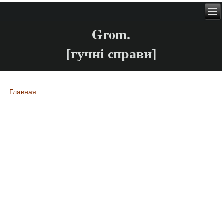
Grom.
[гучні справи]
Главная
Вы здесь