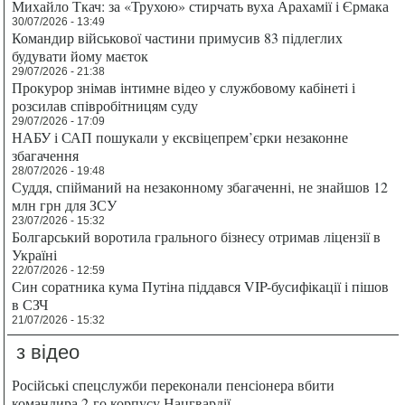
Михайло Ткач: за «Трухою» стирчать вуха Арахамії і Єрмака
30/07/2026 - 13:49
Командир військової частини примусив 83 підлеглих
будувати йому маєток
29/07/2026 - 21:38
Прокурор знімав інтимне відео у службовому кабінеті і
розсилав співробітницям суду
29/07/2026 - 17:09
НАБУ і САП пошукали у ексвіцепрем’єрки незаконне
збагачення
28/07/2026 - 19:48
Суддя, спійманий на незаконному збагаченні, не знайшов 12
млн грн для ЗСУ
23/07/2026 - 15:32
Болгарський воротила грального бізнесу отримав ліцензії в
Україні
22/07/2026 - 12:59
Син соратника кума Путіна піддався VIP-бусифікації і пішов
в СЗЧ
21/07/2026 - 15:32
з відео
Російські спецслужби переконали пенсіонера вбити
командира 2-го корпусу Нацгвардії