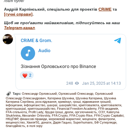
/далі буде/
Андрій Карпінський, спеціально для проектів
CRiME
та
[гучні справи]
.
Щоб не проґавити найважливіше, підписуйтесь на наш
Telegram-канал
.
Tags:
Олександр Орловський
Орловський Олександр
Орловський
Олександр Олександрович
Катерина Шухніна
Шухніна Катерина
Шухніна
Катерина Сергіївна
розслідування
кримінал
гроші
відмивання грошей
інфоцигани
інфоциганство
шахраї
шахрайство
криптовалюта
криптовалюти
криптошахраї
криптошахрайство
Financial Freedom Academy
FFA-академія
FFA-спільнота
Profit Lady
брудні гроші
дропи
оргзлочинність
ОЗУ
Kateryna
Shukhnina
Alexander Orlovskiy
FFA Crypto
FFA Crypto Rise
FFA Crypto Capitalist
НКЦПФР
фінансові піраміди
мережевий маркетинг
меценати
філантропи
меценатство
Хвиля'91
донати
Дарія Гацько
Superhumans
БФ Суперлюди
благодійність
в полі зору