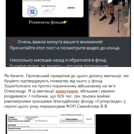
Як бачите, Орловський прикріпив до цього допису квитанції, які
буцімто підтверджують пожертву від нього у фонд
Superhumans на протез пораненому військовому на ім’я
Олександр. Я ці квитанції
завантажив
, збільшив і уважно
роздивився. І побачив, що 826 тис. грн трьома майже
рівномірними траншами благодійному фонду «Суперлюди» у
серпні цього року перерахував ФОП Самойлова В.В.