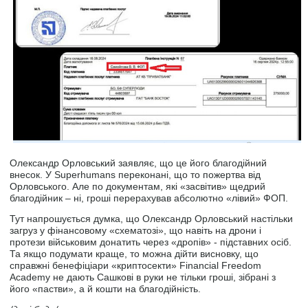
Олександр Орловський заявляє, що це його благодійний
внесок. У Superhumans переконані, що то пожертва від
Орловського. Але по документам, які «засвітив» щедрий
благодійник – ні, гроші перерахував абсолютно «лівий» ФОП.
Тут напрошується думка, що Олександр Орловський настільки
загруз у фінансовому «схематозі», що навіть на дрони і
протези військовим донатить через «дропів» - підставних осіб.
Та якщо подумати краще, то можна дійти висновку, що
справжні бенефіціари «криптосекти» Financial Freedom
Academy не дають Сашкові в руки не тільки гроші, зібрані з
його «пастви», а й кошти на благодійність.