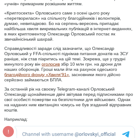
«учнів» примарним розкішним життям.
«Криптосекта» Орловського саме з осені цього року
«перетворилася» на спільноту благодійників і волонтерів,
думаю, невипадково. Бо на серпень-вересень припадає
найбільша хвиля викривальних публікацій в інтернет-виданнях,
в яких криптоментор Олександр Орловський постає як
звичайнісінький шахрай.
Справедливості заради слід зазначити, що Олександр
Орловський у FFA-спільноті піднімав питання донатів на ЗСУ
раніше, ніж став піаритись на цій темі. Зокрема, ще у грудні
минулого року він
оголосив
збір 10 млн грн. на дрони для
наших оборонців. Гроші мали йти на рахунок одеського
благодійного фонду «Хвиля'91»
, засновники якого дійсно
серйозно займаються БПЛА.
За останній рік на своєму Telegram-каналі Орловський
Олександр щонайменше двічі звітував перед підписниками про
свої особисті пожертви на безпілотники для військових. Однак
на наданих ним квитанціях чомусь не був згаданий відправник
коштів.
Наприклад: