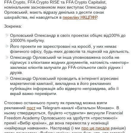
FFA Crypto, FFA Crypto RISE та FFA Crypto Capitalist,
номінальним засновником яких виступає Олександр
Орловський, мають відразу декілька з десяти ознак
шахрайства, які наводяться в
переліку НКЦПФР
.
Зокрема:
Орловський Олександр в своїх проектах обіцяє від100% до
10000% прибутку.
Його проекти не зареєстровані на юросіб, у них немає
фізичного офісу, будь-яких дозволів та ліцензій на діяльність.
Олександр Орловський чи інша уповноважена особа не
підписує з клієнтами жодних документів, натомість «ментор»
закликає клієнтів залучати до FFA-спільноти своїх рідних і
друзів.
Олександр Орловський проводить в інтернеті агресивні
маркетингові кампанії, викладена в його рекламних
публікаціях інформація або відверто неправдива, або її
вкрай важко перевірити.
Стосовно останнього пункту як приклад можна взяти
рекламний
пост
на Telegram-каналі «Батальон Монако». В
ньому стверджується, буцімто «студенти» висунули Financial
Freedom Academy Орловського на здобуття «престижної»
премії «Вибір країни», де вона перемогла у номінації
«найкраще навчання». Насправді (і ми
про це писали
раніше)