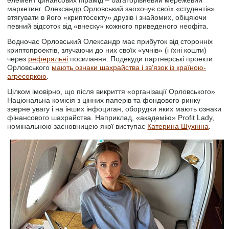
елемент фінансових пірамід – багаторівневий мережевий
маркетинг. Олександр Орловський заохочує своїх «студентів»
втягувати в його «криптосекту» друзів і знайомих, обіцяючи
певний відсоток від «внеску» кожного приведеного неофіта.
Водночас Орловський Олександр має прибуток від сторонніх
криптопроектів, злучаючи до них своїх «учнів» (і їхні кошти)
через
реферальні
посилання. Подекуди партнерські проекти
Орловського
мають ознаки шахрайства і зв’язок із країною-
агресоркою
.
Цілком імовірно, що після викриття «організації Орловського»
Національна комісія з цінних паперів та фондового ринку
зверне увагу і на інших інфоциган, оборудки яких мають ознаки
фінансового шахрайства. Наприклад, «академію» Profit Lady,
номінальною засновницею якої виступає
Катерина Шухніна
.