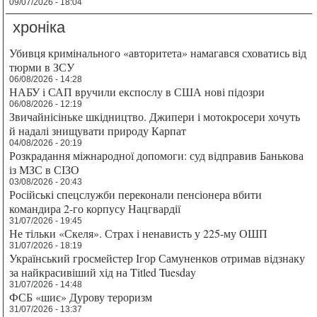
09/07/2026 - 18:04
хроніка
Убивця кримінального «авторитета» намагався сховатись від
тюрми в ЗСУ
06/08/2026 - 14:28
НАБУ і САП вручили експослу в США нові підозри
06/08/2026 - 12:19
Звичайнісіньке шкідництво. Джипери і мотокросери хочуть
й надалі знищувати природу Карпат
04/08/2026 - 20:19
Розкрадання міжнародної допомоги: суд відправив Банькова
із МЗС в СІЗО
03/08/2026 - 20:43
Російські спецслужби переконали пенсіонера вбити
командира 2-го корпусу Нацгвардії
31/07/2026 - 19:45
Не тільки «Скеля». Страх і ненависть у 225-му ОШП
31/07/2026 - 18:19
Український гросмейстер Ігор Самуненков отримав відзнаку
за найкрасивіший хід на Titled Tuesday
31/07/2026 - 14:48
ФСБ «шиє» Дурову тероризм
31/07/2026 - 13:37