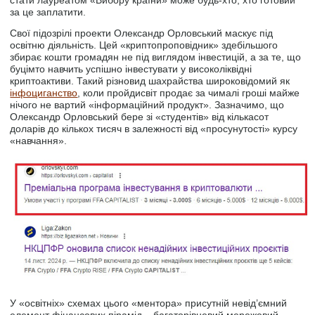
стати лауреатом «Вибору країни» може будь-хто, хто готовий
за це заплатити.
Свої підозрілі проекти Олександр Орловський маскує під
освітню діяльність. Цей «криптопроповідник» здебільшого
збирає кошти громадян не під виглядом інвестицій, а за те, що
буцімто навчить успішно інвестувати у високоліквідні
криптоактиви. Такий різновид шахрайства широковідомий як
інфоциганство
, коли пройдисвіт продає за чималі гроші майже
нічого не вартий «інформаційний продукт». Зазначимо, що
Олександр Орловський бере зі «студентів» від кількасот
доларів до кількох тисяч в залежності від «просунутості» курсу
«навчання».
У «освітніх» схемах цього «ментора» присутній невід’ємний