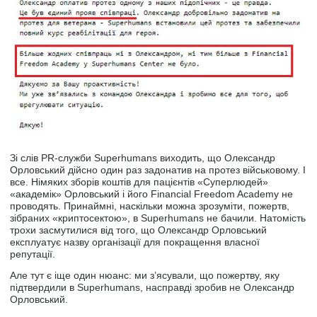
Зі слів PR-служби Superhumans виходить, що Олександр
Орловський дійсно один раз задонатив на протез військовому. І
все. Німяких зборів коштів для пацієнтів «Суперлюдей»
«академік» Орловський і його Financial Freedom Academy не
проводять. Принаймні, наскільки можна зрозуміти, пожертв,
зібраних «криптосектою», в Superhumans не бачили. Натомість
трохи засмутилися від того, що Олександр Орловський
експлуатує назву організації для покращення власної
репутації.
Але тут є іще один нюанс: ми з’ясували, що пожертву, яку
підтвердили в Superhumans, насправді зробив не Олександр
Орловський.