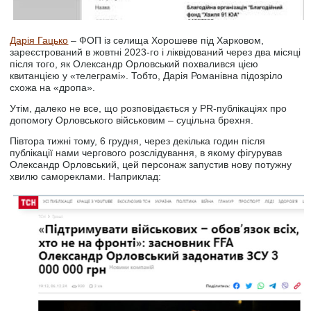
Дарія Гацько
– ФОП із селища Хорошеве під Харковом,
зареєстрований в жовтні 2023-го і ліквідований через два місяці
після того, як Олександр Орловський похвалився цією
квитанцією у «телеграмі». Тобто, Дарія Романівна підозріло
схожа на «дропа».
Утім, далеко не все, що розповідається у PR-публікаціях про
допомогу Орловського військовим – суцільна брехня.
Півтора тижні тому, 6 грудня, через декілька годин після
публікації нами чергового розслідування, в якому фігурував
Олександр Орловський, цей персонаж запустив нову потужну
хвилю самореклами. Наприклад: