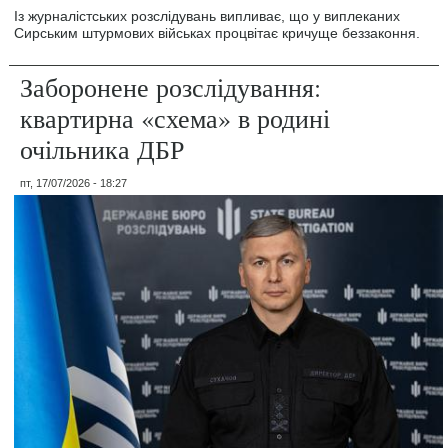
Із журналістських розслідувань випливає, що у виплеканих
Сирським штурмових військах процвітає кричуще беззаконня.
Заборонене розслідування:
квартирна «схема» в родині
очільника ДБР
пт, 17/07/2026 - 18:27