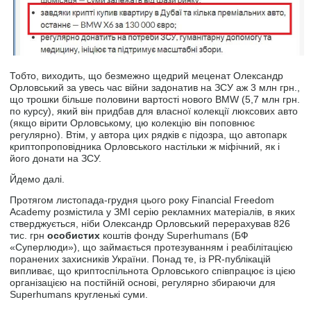
Тобто, виходить, що безмежно щедрий меценат Олександр
Орловський за увесь час війни задонатив на ЗСУ аж 3 млн грн.,
що трошки більше половини вартості нового BMW (5,7 млн грн.
по курсу), який він придбав для власної колекції люксових авто
(якщо вірити Орловському, цю колекцію він поповнює
регулярно). Втім, у автора цих рядків є підозра, що автопарк
криптопроповідника Орловського настільки ж міфічний, як і
його донати на ЗСУ.
Йдемо далі.
Протягом листопада-грудня цього року Financial Freedom
Academy розмістила у ЗМІ серію рекламних матеріалів, в яких
стверджується, ніби Олександр Орловський перерахував 826
тис. грн
особистих
коштів фонду Superhumans (БФ
«Суперлюди»), що займається протезуванням і реабілітацією
поранених захисників України. Понад те, із PR-публікацій
випливає, що криптоспільнота Орловського співпрацює із цією
організацією на постійній основі, регулярно збираючи для
Superhumans кругленькі суми.