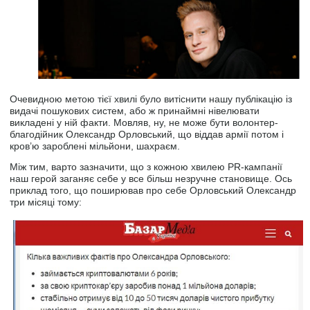
Очевидною метою тієї хвилі було витіснити нашу публікацію із
видачі пошукових систем, або ж принаймні нівелювати
викладені у ній факти. Мовляв, ну, не може бути волонтер-
благодійник Олександр Орловський, що віддав армії потом і
кров’ю зароблені мільйони, шахраєм.
Між тим, варто зазначити, що з кожною хвилею PR-кампанії
наш герой заганяє себе у все більш незручне становище. Ось
приклад того, що поширював про себе Орловський Олександр
три місяці тому: