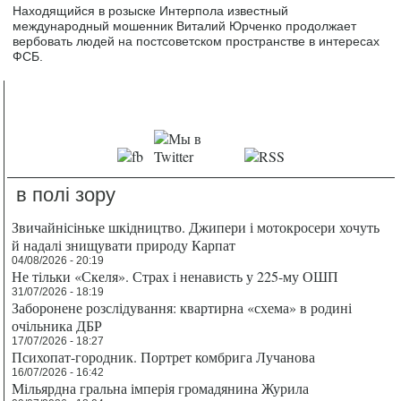
Находящийся в розыске Интерпола известный
международный мошенник Виталий Юрченко продолжает
вербовать людей на постсоветском пространстве в интересах
ФСБ.
в полі зору
Звичайнісіньке шкідництво. Джипери і мотокросери хочуть
й надалі знищувати природу Карпат
04/08/2026 - 20:19
Не тільки «Скеля». Страх і ненависть у 225-му ОШП
31/07/2026 - 18:19
Заборонене розслідування: квартирна «схема» в родині
очільника ДБР
17/07/2026 - 18:27
Психопат-городник. Портрет комбрига Лучанова
16/07/2026 - 16:42
Мільярдна гральна імперія громадянина Журила