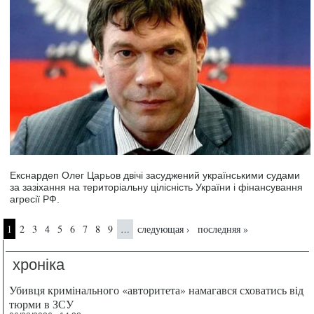
Екснардеп Олег Царьов двічі засуджений українськими судами
за зазіхання на територіальну цілісність України і фінансування
агресії РФ.
Страницы
1
2
3
4
5
6
7
8
9
следующая ›
последняя »
…
хроніка
Убивця кримінального «авторитета» намагався сховатись від
тюрми в ЗСУ