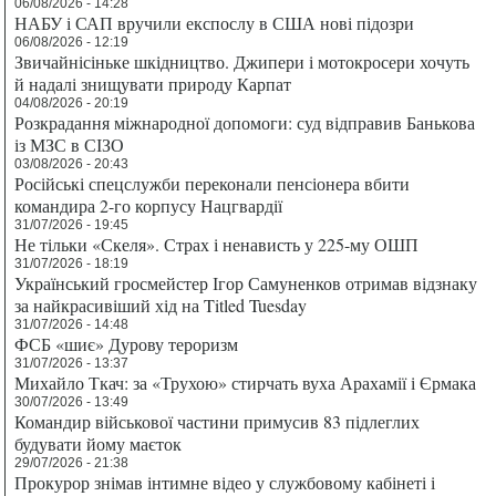
06/08/2026 - 14:28
НАБУ і САП вручили експослу в США нові підозри
06/08/2026 - 12:19
Звичайнісіньке шкідництво. Джипери і мотокросери хочуть
й надалі знищувати природу Карпат
04/08/2026 - 20:19
Розкрадання міжнародної допомоги: суд відправив Банькова
із МЗС в СІЗО
03/08/2026 - 20:43
Російські спецслужби переконали пенсіонера вбити
командира 2-го корпусу Нацгвардії
31/07/2026 - 19:45
Не тільки «Скеля». Страх і ненависть у 225-му ОШП
31/07/2026 - 18:19
Український гросмейстер Ігор Самуненков отримав відзнаку
за найкрасивіший хід на Titled Tuesday
31/07/2026 - 14:48
ФСБ «шиє» Дурову тероризм
31/07/2026 - 13:37
Михайло Ткач: за «Трухою» стирчать вуха Арахамії і Єрмака
30/07/2026 - 13:49
Командир військової частини примусив 83 підлеглих
будувати йому маєток
29/07/2026 - 21:38
Прокурор знімав інтимне відео у службовому кабінеті і