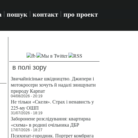
а
пошук
контакт
про проект
в полі зору
Звичайнісіньке шкідництво. Джипери і
мотокросери хочуть й надалі знищувати
природу Карпат
04/08/2026 - 20:19
Не тільки «Скеля». Страх і ненависть у
225-му ОШП
31/07/2026 - 18:19
Заборонене розслідування: квартирна
«схема» в родині очільника ДБР
17/07/2026 - 18:27
Психопат-городник. Портрет комбрига