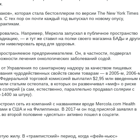
к.
лаков», которая стала бестселлером по версии The New York Times 
. С тех пор он почти каждый год выпускал по новому опусу,
рактикам.
ровались. Например, Меркола запускал в публичное пространство
адиацию, — и тут же ставил на полки своего магазина БАДы и друг
ыли нивелировать вред для здоровья.
пространяемое предпринимателем. Он, в частности, подвергал
ожности лечения онкологических заболеваний содой.
 от Управления по санитарному надзору за качеством пищевых
ывания чудодейственных свойств своим товарам — в 2005-м, 2006-
 Федеральной торговой комиссией выплатил $2,95 млн введенным 
или статьям остеопата, в которых он развенчивал «миф» о риске
в солярий (а сам, естественно, параллельно продавал солярии с
1400 за штуку).
строил сеть из компаний с названиями вроде Mercola.com Health
исами в США и на Филиппинах. В 2017-м он под присягой заявлял в
А во второй половине «десятых» активно пошел в соцсети.
тую жилу. В «трампистский» период, когда «фейк-ньюс»