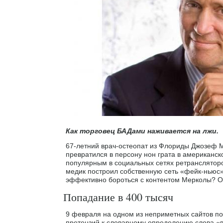
Как торговец БАДами наживается на лжи.
67-летний врач-остеопат из Флориды Джозеф М
превратился в персону нон грата в американс
популярным в социальных сетях ретранслятор
медик построил собственную сеть «фейк-ньюс»
эффективно бороться с контентом Мерколы? О
Попадание в 400 тысяч
9 февраля на одном из неприметных сайтов по
претензий к словарному определению слова «в