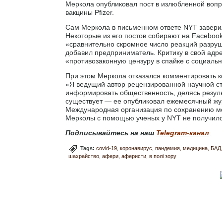
Меркола опубликовал пост в излюбленной воп
вакцины Pfizer.
Сам Меркола в письменном ответе NYT заверил
Некоторые из его постов собирают на Facebook 
«сравнительно скромное число реакций разр
добавил предприниматель. Критику в свой адре
«противозаконную цензуру в спайке с социаль
При этом Меркола отказался комментировать к
«Я ведущий автор рецензированной научной ст
информировать общественность, делясь резул
существует — ее опубликовал ежемесячный жу
Международная организация по сохранению м
Мерколы с помощью ученых у NYT не получило
Подписывайтесь на наш
Telegram-канал
.
Tags:
covid-19
коронавирус
пандемия
медицина
БАД
шахрайство
афери
аферисти
в полі зору