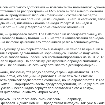
ся сомнительного достижения — возглавить так называемую «дюжи
тственных за распространение 65% всего англоязычного контента
самых продуктивных творцов «фейк-ньюс» составили эксперты
екоммерческой организации из Лондона. В него, в частности, такж
 движения, племянник Джона Кеннеди Роберт Ф. Кеннеди и
лизабет — с ней у Мерколы романтические отношения.
, — цитировала газета The Baltimore Sun исследовательницу из
м заговора Колину Калтай. — Он мастер в капитализации периодов
о на их фоне движение его сторонников резко масштабируется».
т «дюжину дезинформаторов» в замедлении темпов вакцинации в
ния в стране дельта-штамма коронавируса. Согласно подсчетам
ктике заболеваний, более 97% госпитализированных из-за COVID-
елали прививку. На проблему уже публично обращал внимание и
пнейшие социальные сети «сделать что-то с дезинформацией».
лы, поскольку тот редко переходит грань адекватности. В его
ний о том, что вакцины не работают. Чаще тезисы в статьях
ость прививок подвергается сомнению, но не опровергается. Из-за
Twitter, — маркировать посты предупреждениями, но не удалить их.
 умело и беспощадно вербует пользователей в свою секту», —
вия цифровой ненависти Имран Ахмед.
рочем, из лент все-таки были снесены — например,
 февраля. Однако новые — продолжают выходить. Так, уже в июле