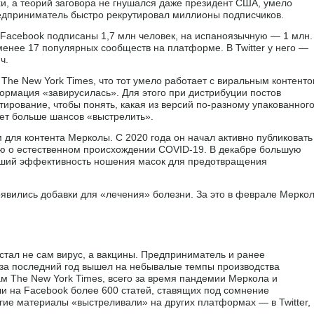
хи, а теорий заговора не гнушался даже президент США, умело
дприниматель быстро рекрутировал миллионы подписчиков.
Facebook подписаны 1,7 млн человек, на испаноязычную — 1 млн.
менее 17 популярных сообществ на платформе. В Twitter у него —
ч.
The New York Times, что тот умело работает с виральным контент
формация «завирусилась». Для этого при дистрибуции постов
ирование, чтобы понять, какая из версий по-разному упакованного
ет больше шансов «выстрелить».
для контента Мерколы. С 2020 года он начал активно публиковать
ию о естественном происхождении COVID-19. В декабре большую
вший эффективность ношения масок для предотвращения
явились добавки для «лечения» болезни. За это в феврале Мерко
стал не сам вирус, а вакцины. Предприниматель и ранее
 за последний год вышел на небывалые темпы производства
ам The New York Times, всего за время пандемии Меркола и
ли на Facebook более 600 статей, ставящих под сомнение
гие материалы «выстреливали» на других платформах — в Twitter,