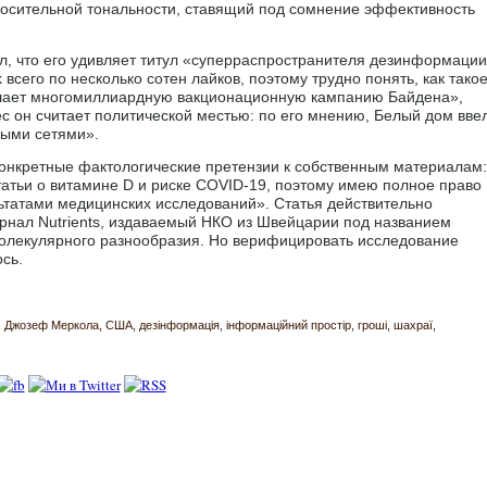
росительной тональности, ставящий под сомнение эффективность
, что его удивляет титул «суперраспространителя дезинформации
всего по несколько сотен лайков, поэтому трудно понять, как тако
ушает многомиллиардную вакционационную кампанию Байдена»,
с он считает политической местью: по его мнению, Белый дом вве
ными сетями».
онкретные фактологические претензии к собственным материалам:
атьи о витамине D и риске COVID-19, поэтому имею полное право
ьтатами медицинских исследований». Статья действительно
рнал Nutrients, издаваемый НКО из Швейцарии под названием
олекулярного разнообразия. Но верифицировать исследование
сь.
Джозеф Меркола
США
дезінформація
інформаційний простір
гроші
шахраї