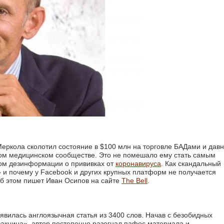
еркола сколотил состояние в $100 млн на торговле БАДами и дав
ком медицинском сообществе. Это не помешало ему стать самым
ом дезинформации о прививках от
коронавируса
. Как скандальный
 и почему у Facebook и других крупных платформ не получается
б этом пишет Иван Осипов на сайте
The Bell
.
явилась англоязычная статья из 3400 слов. Начав с безобидных
акцина», автор постепенно разогнал пафос материала и