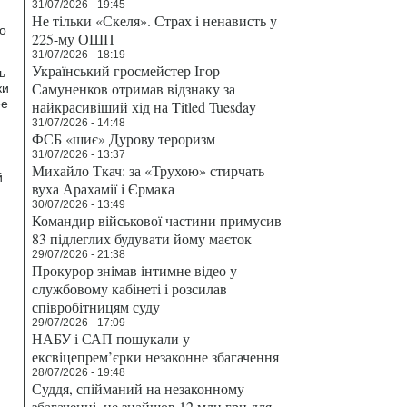
31/07/2026 - 19:45
Не тільки «Скеля». Страх і ненависть у
о
225-му ОШП
31/07/2026 - 18:19
Український гросмейстер Ігор
ь
Самуненков отримав відзнаку за
ки
ее
найкрасивіший хід на Titled Tuesday
31/07/2026 - 14:48
ФСБ «шиє» Дурову тероризм
31/07/2026 - 13:37
Михайло Ткач: за «Трухою» стирчать
й
вуха Арахамії і Єрмака
30/07/2026 - 13:49
Командир військової частини примусив
83 підлеглих будувати йому маєток
29/07/2026 - 21:38
Прокурор знімав інтимне відео у
службовому кабінеті і розсилав
співробітницям суду
29/07/2026 - 17:09
НАБУ і САП пошукали у
ексвіцепрем’єрки незаконне збагачення
28/07/2026 - 19:48
Суддя, спійманий на незаконному
я
збагаченні, не знайшов 12 млн грн для