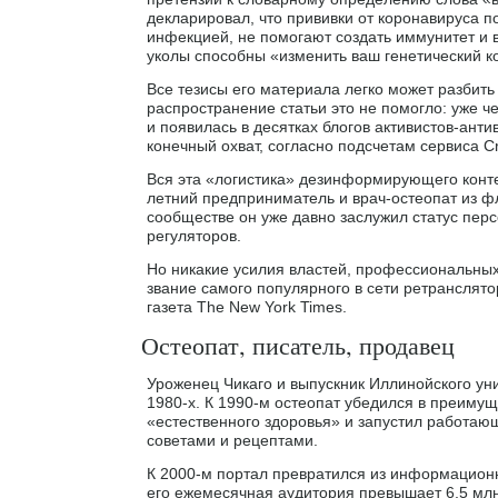
декларировал, что прививки от коронавируса 
инфекцией, не помогают создать иммунитет и 
уколы способны «изменить ваш генетический ко
Все тезисы его материала легко может разбит
распространение статьи это не помогло: уже ч
и появилась в десятках блогов активистов-анти
конечный охват, согласно подсчетам сервиса C
Вся эта «логистика» дезинформирующего конте
летний предприниматель и врач-остеопат из ф
сообществе он уже давно заслужил статус пер
регуляторов.
Но никакие усилия властей, профессиональны
звание самого популярного в сети ретранслят
газета The New York Times.
Остеопат, писатель, продавец
Уроженец Чикаго и выпускник Иллинойского ун
1980-х. К 1990-м остеопат убедился в преиму
«естественного здоровья» и запустил работаю
советами и рецептами.
К 2000-м портал превратился из информацион
его ежемесячная аудитория превышает 6,5 млн