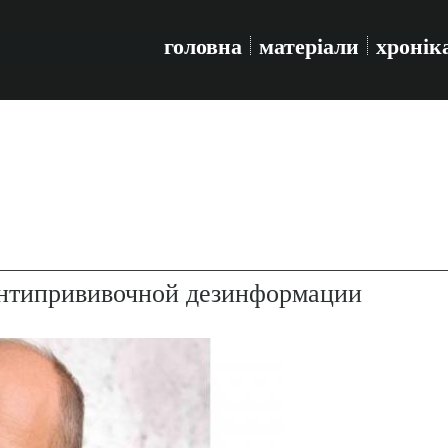
головна
матеріали
хронік
антипрививочной дезинформации