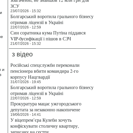
ЗСУ
23/07/2026 - 15:32
и
Болгарський воротила грального бізнесу
отримав ліцензії в Україні
22/07/2026 - 12:59
Син соратника кума Путіна піддався
ие
VIP-бусифікації і пішов в СЗЧ
21/07/2026 - 15:32
з відео
Російські спецслужби переконали
м и
пенсіонера вбити командира 2-го
в
корпусу Нацгвардії
31/07/2026 - 19:45
Болгарський воротила грального бізнесу
отримав ліцензії в Україні
22/07/2026 - 12:59
Прокуратура мацає ужгородського
депутата за незаконно накопичене
19/06/2026 - 14:41
У віцепрем’єра Кулеби хочуть
конфіскувати столичну квартиру,
записану на сестру