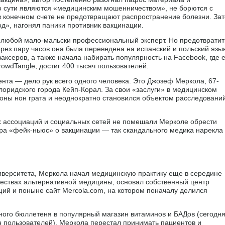
по сути являются «медицинским мошенничеством», не борются с
в конечном счете не предотвращают распространение болезни. Зат
д», нагонял паники противник вакцинации.
ь любой мало-мальски профессиональный эксперт. Но предотвратит
ерез пару часов она была переведена на испанский и польский язы
ваксеров, а также начала набирать популярность на Facebook, где 
rowdTangle, достиг 400 тысяч пользователей.
нта — дело рук всего одного человека. Это Джозеф Меркола, 67-
лоридского города Кейп-Корал. За свои «заслуги» в медицинском
соны нон грата и неоднократно становился объектом расследовани
х ассоциаций и социальных сетей не помешали Мерколе обрести
ора «фейк-ньюс» о вакцинации — так скандального медика нарекла
иверситета, Меркола начал медицинскую практику еще в середине
ществах альтернативной медицины, основал собственный центр
щий и поныне сайт Mercola.com, на котором поначалу делился
ного бюллетеня в популярный магазин витаминов и БАДов (сегодн
 пользователей). Меркола перестал принимать пациентов и