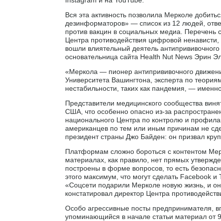
Вся эта активность позволила Мерколе добить
дезинформаторов» — список из 12 людей, отве
против вакцин в социальных медиа. Перечень 
Центра противодействия цифровой ненависти, н
вошли влиятельный деятель антипрививочного
основательница сайта Health Nut News Эрин Э
«Меркола — пионер антипрививочного движения
Университета Вашингтона, эксперта по теория
нестабильности, таких как пандемия, — именн
Представители медицинского сообщества виня
США, что особенно опасно из-за распростране
национального Центра по контролю и профила
американцев по тем или иным причинам не сд
президент страны Джо Байден: он призвал кру
Платформам сложно бороться с контентом Мерко
материалах, как правило, нет прямых утвержде
построены в форме вопросов, то есть безопасн
этого максимум, что могут сделать Facebook и 
«Соцсети подарили Мерколе новую жизнь, и он
констатировал директор Центра противодейст
Особо агрессивные посты предпринимателя, вп
упоминающийся в начале статьи материал от 9