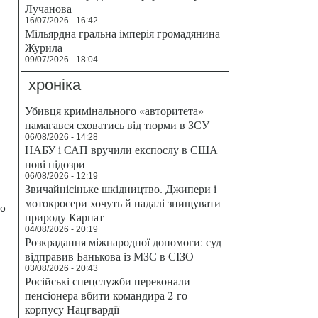
Лучанова
16/07/2026 - 16:42
Мільярдна гральна імперія громадянина
Журила
09/07/2026 - 18:04
хроніка
Убивця кримінального «авторитета»
намагався сховатись від тюрми в ЗСУ
06/08/2026 - 14:28
НАБУ і САП вручили експослу в США
нові підозри
06/08/2026 - 12:19
Звичайнісіньке шкідництво. Джипери і
мотокросери хочуть й надалі знищувати
но
природу Карпат
04/08/2026 - 20:19
Розкрадання міжнародної допомоги: суд
відправив Банькова із МЗС в СІЗО
03/08/2026 - 20:43
Російські спецслужби переконали
пенсіонера вбити командира 2-го
корпусу Нацгвардії