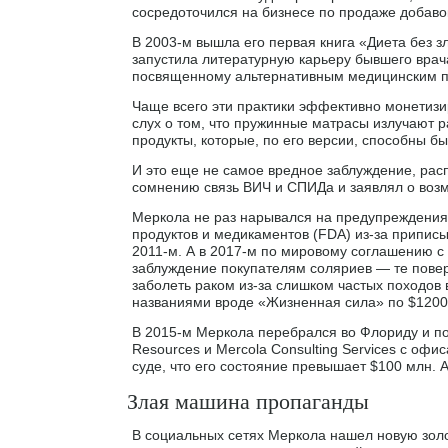
сосредоточился на бизнесе по продаже добаво
В 2003-м вышла его первая книга «Диета без з
запустила литературную карьеру бывшего врача
посвященному альтернативным медицинским п
Чаще всего эти практики эффективно монетизи
слух о том, что пружинные матрасы излучают р
продукты, которые, по его версии, способны б
И это еще не самое вредное заблуждение, рас
сомнению связь ВИЧ и СПИДа и заявлял о возм
Меркола не раз нарывался на предупреждения
продуктов и медикаментов (FDA) из-за припис
2011-м. А в 2017-м по мировому соглашению с
заблуждение покупателям соляриев — те повер
заболеть раком из-за слишком частых походов 
названиями вроде «Жизненная сила» по $1200-
В 2015-м Меркола перебрался во Флориду и по
Resources и Mercola Consulting Services с оф
суде, что его состояние превышает $100 млн. 
Злая машина пропаганды
В социальных сетях Меркола нашел новую золо