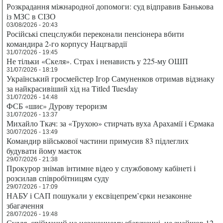
Розкрадання міжнародної допомоги: суд відправив Банькова
із МЗС в СІЗО
03/08/2026 - 20:43
Російські спецслужби переконали пенсіонера вбити
командира 2-го корпусу Нацгвардії
31/07/2026 - 19:45
Не тільки «Скеля». Страх і ненависть у 225-му ОШП
31/07/2026 - 18:19
Український гросмейстер Ігор Самуненков отримав відзнаку
за найкрасивіший хід на Titled Tuesday
31/07/2026 - 14:48
ФСБ «шиє» Дурову тероризм
31/07/2026 - 13:37
Михайло Ткач: за «Трухою» стирчать вуха Арахамії і Єрмака
30/07/2026 - 13:49
Командир військової частини примусив 83 підлеглих
будувати йому маєток
29/07/2026 - 21:38
Прокурор знімав інтимне відео у службовому кабінеті і
розсилав співробітницям суду
29/07/2026 - 17:09
НАБУ і САП пошукали у ексвіцепрем’єрки незаконне
збагачення
28/07/2026 - 19:48
Суддя, спійманий на незаконному збагаченні, не знайшов 12