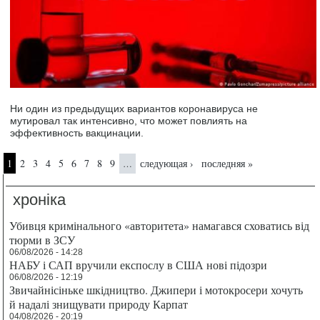
Ни один из предыдущих вариантов коронавируса не
мутировал так интенсивно, что может повлиять на
эффективность вакцинации.
Страницы
1
2
3
4
5
6
7
8
9
следующая ›
последняя »
…
хроніка
Убивця кримінального «авторитета» намагався сховатись від
тюрми в ЗСУ
06/08/2026 - 14:28
НАБУ і САП вручили експослу в США нові підозри
06/08/2026 - 12:19
Звичайнісіньке шкідництво. Джипери і мотокросери хочуть
й надалі знищувати природу Карпат
04/08/2026 - 20:19