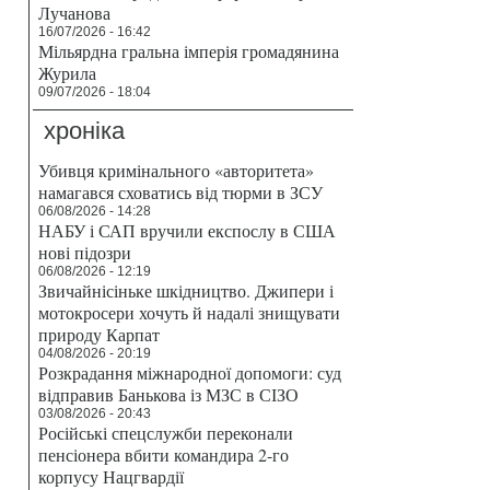
Лучанова
16/07/2026 - 16:42
Мільярдна гральна імперія громадянина
Журила
09/07/2026 - 18:04
хроніка
Убивця кримінального «авторитета»
намагався сховатись від тюрми в ЗСУ
06/08/2026 - 14:28
НАБУ і САП вручили експослу в США
нові підозри
06/08/2026 - 12:19
Звичайнісіньке шкідництво. Джипери і
мотокросери хочуть й надалі знищувати
природу Карпат
04/08/2026 - 20:19
Розкрадання міжнародної допомоги: суд
відправив Банькова із МЗС в СІЗО
03/08/2026 - 20:43
Російські спецслужби переконали
пенсіонера вбити командира 2-го
корпусу Нацгвардії