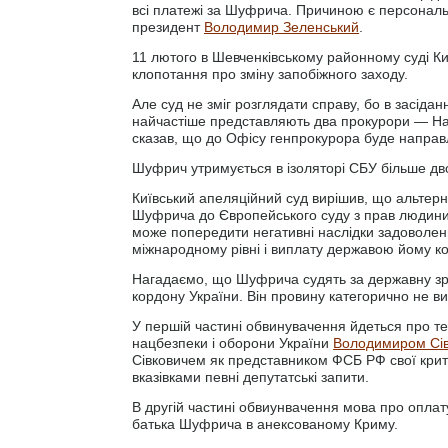
всі платежі за Шуфрича. Причиною є персональ
президент
Володимир Зеленський
.
11 лютого в Шевченківському районному суді Ки
клопотання про зміну запобіжного заходу.
Але суд не зміг розглядати справу, бо в засідан
найчастіше представляють два прокурори — Наз
сказав, що до Офісу генпрокурора буде направ
Шуфрич утримується в ізоляторі СБУ більше двох
Київський апеляційний суд вирішив, що альтер
Шуфрича до Європейського суду з прав людини 
може попередити негативні наслідки задоволе
міжнародному рівні і виплату державою йому ко
Нагадаємо, що Шуфрича судять за державну зра
кордону України. Він провину категорично не ви
У першій частині обвинувачення йдеться про т
нацбезпеки і оборони України
Володимиром Сі
Сівковичем як представником ФСБ РФ свої крити
вказівками певні депутатські запити.
В другій частині обвиунвачення мова про оплат
батька Шуфрича в анексованому Криму.