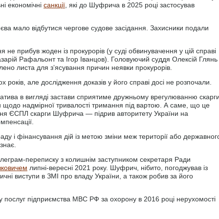
ні економічні
санкції
, які до Шуфрича в 2025 році застосував
єва мало відбутися чергове судове засідання. Захисники подали
ня не прибув жоден із прокурорів (у суді обвинувачення у цій справі
арій Рафальонт та Ігор Іванцов). Головуючий суддя Олексій Глянь
лено листа для зʼясування причин неявки прокурорів.
 років, але дослідження доказів у його справі досі не розпочали.
натива в вигляді застави сприятиме дружньому врегулюванню скарг
щодо надмірної тривалості тримання під вартою. А саме, що це
ння ЄСПЛ скарги Шуфрича — підрив авторитету України на
мпенсації.
ду і фінансування дій із метою зміни меж території або державног
знає.
елеграм-переписку з колишнім заступником секретаря Ради
вковичем
липні-вересні 2021 року. Шуфрич, нібито, погоджував із
чні виступи в ЗМІ про владу України, а також робив за його
у послуг підприємства МВС РФ за охорону в 2016 році нерухомості