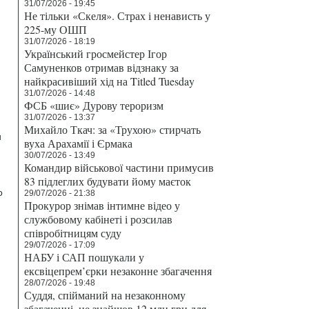
31/07/2026 - 19:45
Не тільки «Скеля». Страх і ненависть у
225-му ОШП
31/07/2026 - 18:19
Український гросмейстер Ігор
Самуненков отримав відзнаку за
найкрасивіший хід на Titled Tuesday
31/07/2026 - 14:48
ФСБ «шиє» Дурову тероризм
31/07/2026 - 13:37
Михайло Ткач: за «Трухою» стирчать
и
вуха Арахамії і Єрмака
30/07/2026 - 13:49
Командир військової частини примусив
83 підлеглих будувати йому маєток
о
29/07/2026 - 21:38
Прокурор знімав інтимне відео у
службовому кабінеті і розсилав
співробітницям суду
29/07/2026 - 17:09
НАБУ і САП пошукали у
ексвіцепрем’єрки незаконне збагачення
28/07/2026 - 19:48
Суддя, спійманий на незаконному
збагаченні, не знайшов 12 млн грн для