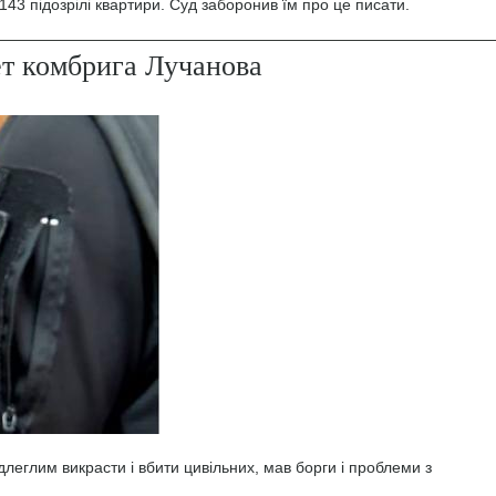
43 підозрілі квартири. Суд заборонив їм про це писати.
ет комбрига Лучанова
леглим викрасти і вбити цивільних, мав борги і проблеми з