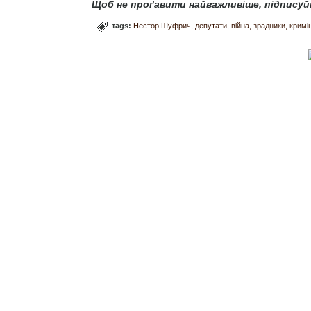
Щоб не проґавити найважливіше, підписуй
tags:
Нестор Шуфрич
депутати
війна
зрадники
кримі