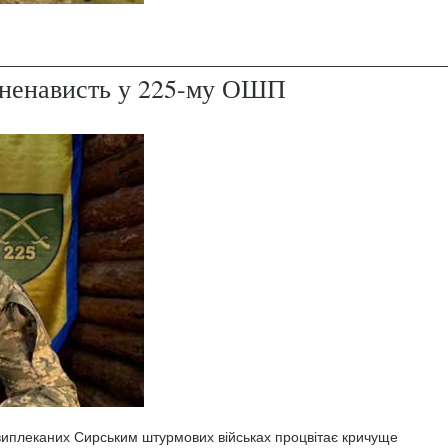
і ненависть у 225-му ОШП
 виплеканих Сирським штурмових військах процвітає кричуще