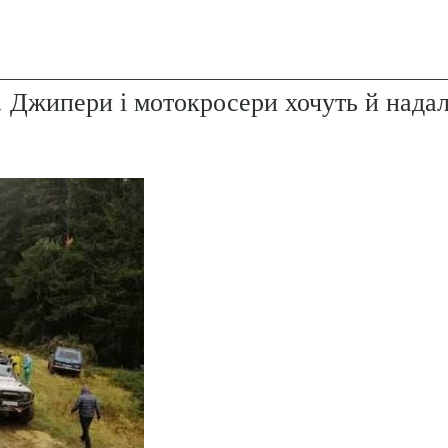
. Джипери і мотокросери хочуть й надал