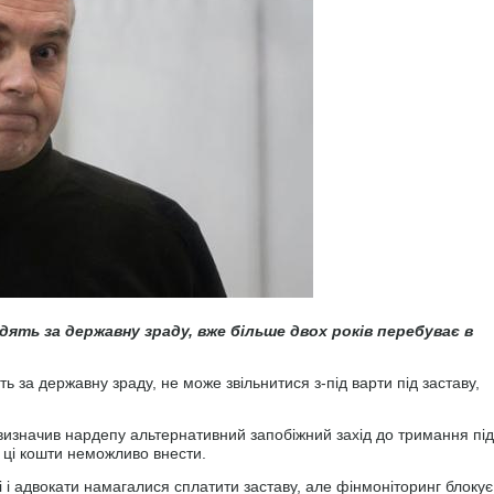
ять за державну зраду, вже більше двох років перебуває в
ять за державну зраду, не може звільнитися з-під варти під заставу,
визначив нардепу альтернативний запобіжний захід до тримання під
 ці кошти неможливо внести.
ні і адвокати намагалися сплатити заставу, але фінмоніторинг блокує