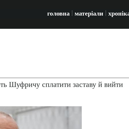
головна
матеріали
хронік
ють Шуфричу сплатити заставу й вийти