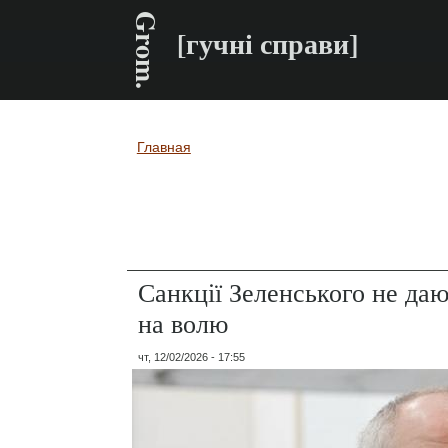
Grom.
[гучні справи]
Главная
Вы здесь
Санкції Зеленського не да
на волю
чт, 12/02/2026 - 17:55