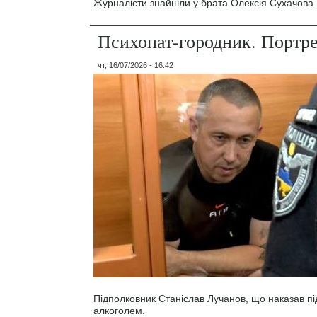
Журналісти знайшли у брата Олексія Сухачова 1
Психопат-городник. Портр
чт, 16/07/2026 - 16:42
Підполковник Станіслав Лучанов, що наказав під
алкоголем.