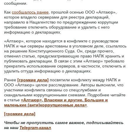
сообщении.
Как
сообщалось ранее
, прошлой осенью ООО «Алтаюр»,
которое владело серверами для реестра деклараций,
направило в Нацагентство по предупреждению коррупции
требование отключить оборудование и удалить с него
информацию о декларациях.
«Алтаюр», которое находится в конфликте с руководством
НАПК и чьи серверы арестованы в уголовном деле, ссылалось
на решение Конституционного Суда. Он, среди прочего,
отменил статью, предусматривающую право НАПК хранить и
публиковать декларации. В связи с этим «Алтаюр» требовало
прекратить использование серверов, в частности, отключить и
удалить оттуда информацию о декларациях.
Ранее
[громкие дела]
посвятили конфликту между НАПК и
ООО «Алтаюр» целое расследование. Авторы выяснили, что
участники конфликта связаны со спецслужбами и
скандальными коррупционными схемами. Подробнее читайте
в статье
«Алтаюр», Власюки и другие. Большие и
маленькие (анти)коррупционные дела»
.
[громкие дела]
Чтобы не пропустить самое важное, подписывайтесь
на наш
Telegram-канал
.