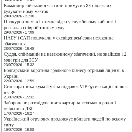
30/07/2026 - 13:49
Командир військової частини примусив 83 підлеглих
будувати йому маєток
29/07/2026 - 21:38
Прокурор знімав інтимне відео у службовому кабінеті і
розсилав співробітницям суду
29/07/2026 - 17:09
НАБУ і САП пошукали у ексвіцепрем’єрки незаконне
збагачення
28/07/2026 - 19:48
Суддя, спійманий на незаконному збагаченні, не знайшов 12
млн грн для ЗСУ
23/07/2026 - 15:32
Болгарський воротила грального бізнесу отримав ліцензії в
Україні
22/07/2026 - 12:59
Син соратника кума Путіна піддався VIP-бусифікації і пішов
в СЗЧ
21/07/2026 - 15:32
Заборонене розслідування: квартирна «схема» в родині
очільника ДБР
17/07/2026 - 18:27
Український отруювач продовжує вбивати людей по всьому
світу
16/07/2026 - 19:08