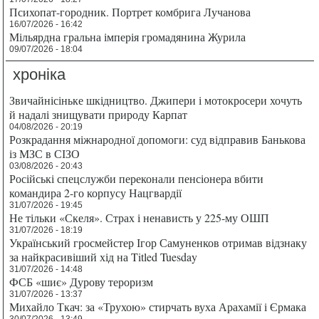
Психопат-городник. Портрет комбрига Лучанова
16/07/2026 - 16:42
Мільярдна гральна імперія громадянина Журила
09/07/2026 - 18:04
хроніка
Звичайнісіньке шкідництво. Джипери і мотокросери хочуть
й надалі знищувати природу Карпат
04/08/2026 - 20:19
Розкрадання міжнародної допомоги: суд відправив Банькова
із МЗС в СІЗО
03/08/2026 - 20:43
Російські спецслужби переконали пенсіонера вбити
командира 2-го корпусу Нацгвардії
31/07/2026 - 19:45
Не тільки «Скеля». Страх і ненависть у 225-му ОШП
31/07/2026 - 18:19
Український гросмейстер Ігор Самуненков отримав відзнаку
за найкрасивіший хід на Titled Tuesday
31/07/2026 - 14:48
ФСБ «шиє» Дурову тероризм
31/07/2026 - 13:37
Михайло Ткач: за «Трухою» стирчать вуха Арахамії і Єрмака