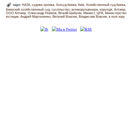
tags:
НАЗК
судова хроніка
Хозсуд Киева
Київ
Хозяйственный суд Киева
Киевский хозяйственный суд
суспільство
антикорупціонери
корупція
Алтаюр
ООО Алтаюр
Олександр Новіков
Віталій Шабунін
Минюст
ЦПК
Министерство
юстиции
Андрей Мартыненко
Виталий Власюк
Владислав Власюк
в полі зору