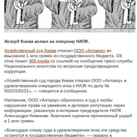
Хозсуд Киева встал на сторону НАПК.
Хозяйственный суд Киева
отказал
ООО «Алтаюр»
во
взыскании 1 млн гривен из государственного бюджета. Об
этом пишет
368.media
со ссылкой на сообщение пресс-службы
Национального агентства по вопросам предотвращения
коррупции.
«Хозяйственный суд города Киева отказал ООО «Алтаюр» в
удовлетворении очередного иска к НАЗК по делу №
910/1530/21», — говорится в сообщении.
Напомним, ООО «Алтаюр» обратилось в суд о якобы
нарушении права на уважение и деловую репутацию через
информацию, указанную в интервью председателя НАПК
Александра Новикова. Компания оценила причиненный ущерб
в 1 млн гривен.
«Благодаря отказу суда в удовлетворении иска эти средства
останутся в государственном бюджете», — сказано в