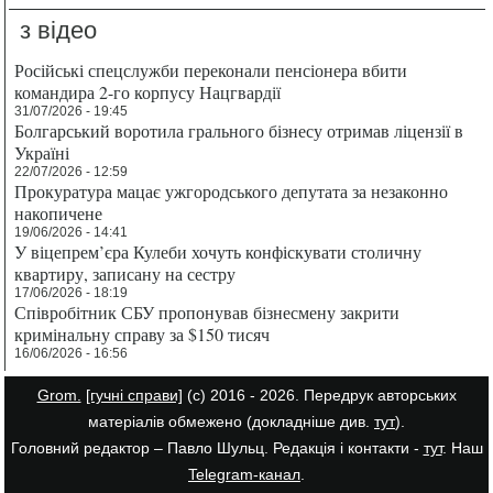
з відео
Російські спецслужби переконали пенсіонера вбити
командира 2-го корпусу Нацгвардії
31/07/2026 - 19:45
Болгарський воротила грального бізнесу отримав ліцензії в
Україні
22/07/2026 - 12:59
Прокуратура мацає ужгородського депутата за незаконно
накопичене
19/06/2026 - 14:41
У віцепрем’єра Кулеби хочуть конфіскувати столичну
квартиру, записану на сестру
17/06/2026 - 18:19
Співробітник СБУ пропонував бізнесмену закрити
кримінальну справу за $150 тисяч
16/06/2026 - 16:56
Grom.
[гучні справи]
(с) 2016 - 2026. Передрук авторських
матеріалів обмежено (докладніше див.
тут
).
Головний редактор – Павло Шульц. Редакція і контакти -
тут
. Наш
Telegram-канал
.