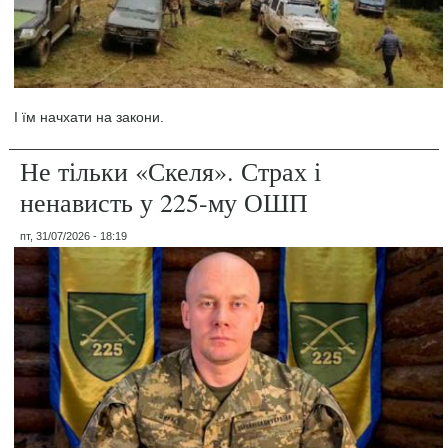
І їм начхати на закони.
Не тільки «Скеля». Страх і
ненависть у 225-му ОШП
пт, 31/07/2026 - 18:19