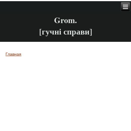
Grom.
[гучні справи]
Главная
Вы здесь