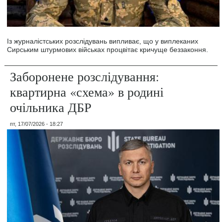
Із журналістських розслідувань випливає, що у виплеканих
Сирським штурмових військах процвітає кричуще беззаконня.
Заборонене розслідування:
квартирна «схема» в родині
очільника ДБР
пт, 17/07/2026 - 18:27