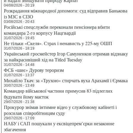
й надалі знищувати природу Карпат
04/08/2026 - 20:19
Розкрадання міжнародної допомоги: суд відправив Банькова
із МЗС в СІЗО
03/08/2026 - 20:43
Російські спецслужби переконали пенсіонера вбити
командира 2-го корпусу Нацгвардії
31/07/2026 - 19:45
Не тільки «Скеля». Страх і ненависть у 225-му ОШП
31/07/2026 - 18:19
Український гросмейстер Ігор Самуненков отримав відзнаку
за найкрасивіший хід на Titled Tuesday
31/07/2026 - 14:48
ФСБ «шиє» Дурову тероризм
31/07/2026 - 13:37
Михайло Ткач: за «Трухою» стирчать вуха Арахамії і Єрмака
30/07/2026 - 13:49
Командир військової частини примусив 83 підлеглих
будувати йому маєток
29/07/2026 - 21:38
Прокурор знімав інтимне відео у службовому кабінеті і
розсилав співробітницям суду
29/07/2026 - 17:09
НАБУ і САП пошукали у ексвіцепрем’єрки незаконне
збагачення