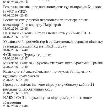
04/08/2026 - 20:19
Розкрадання міжнародної допомоги: суд відправив Банькова
із МЗС в СІЗО
03/08/2026 - 20:43
Російські спецслужби переконали пенсіонера вбити
командира 2-го корпусу Нацгвардії
31/07/2026 - 19:45
Не тільки «Скеля». Страх і ненависть у 225-му ОШП
31/07/2026 - 18:19
Український гросмейстер Ігор Самуненков отримав відзнаку
за найкрасивіший хід на Titled Tuesday
31/07/2026 - 14:48
ФСБ «шиє» Дурову тероризм
31/07/2026 - 13:37
Михайло Ткач: за «Трухою» стирчать вуха Арахамії і Єрмака
30/07/2026 - 13:49
Командир військової частини примусив 83 підлеглих
будувати йому маєток
29/07/2026 - 21:38
Прокурор знімав інтимне відео у службовому кабінеті і
розсилав співробітницям суду
29/07/2026 - 17:09
НАБУ і САП пошукали у ексвіцепрем’єрки незаконне
збагачення
28/07/2026 - 19:48