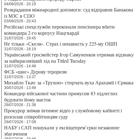
04/08/2026 - 20:19
Розкрадання міжнародної допомоги: суд відправив Банькова
із МЗС в СІЗО
03/08/2026 - 20:43
Російські спецслужби переконали пенсіонера вбити
командира 2-го корпусу Нацгвардії
31/07/2026 - 19:45
Не тільки «Скеля». Страх і ненависть у 225-му ОШП
31/07/2026 - 18:19
Український гросмейстер Ігор Самуненков отримав відзнаку
за найкрасивіший хід на Titled Tuesday
31/07/2026 - 14:48
ФСБ «шиє» Дурову тероризм
31/07/2026 - 13:37
Михайло Ткач: за «Трухою» стирчать вуха Арахамії і Єрмака
30/07/2026 - 13:49
Командир військової частини примусив 83 підлеглих
будувати йому маєток
29/07/2026 - 21:38
Прокурор знімав інтимне відео у службовому кабінеті і
розсилав співробітницям суду
29/07/2026 - 17:09
НАБУ і САП пошукали у ексвіцепрем’єрки незаконне
збагачення