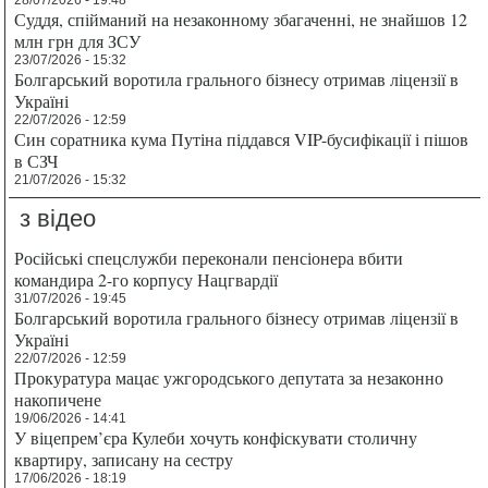
28/07/2026 - 19:48
Суддя, спійманий на незаконному збагаченні, не знайшов 12
млн грн для ЗСУ
23/07/2026 - 15:32
Болгарський воротила грального бізнесу отримав ліцензії в
Україні
22/07/2026 - 12:59
Син соратника кума Путіна піддався VIP-бусифікації і пішов
в СЗЧ
21/07/2026 - 15:32
з відео
Російські спецслужби переконали пенсіонера вбити
командира 2-го корпусу Нацгвардії
31/07/2026 - 19:45
Болгарський воротила грального бізнесу отримав ліцензії в
Україні
22/07/2026 - 12:59
Прокуратура мацає ужгородського депутата за незаконно
накопичене
19/06/2026 - 14:41
У віцепрем’єра Кулеби хочуть конфіскувати столичну
квартиру, записану на сестру
17/06/2026 - 18:19