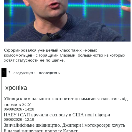
Сформировался уже целый класс таких «новых
комсомольцев» с горящими глазами, большинство из которых
хотят статусности не по шапке.
Страницы
1
2
следующая ›
последняя »
хроніка
Убивця кримінального «авторитета» намагався сховатись від
тюрми в ЗСУ
06/08/2026 - 14:28
НАБУ і САП вручили експослу в США нові підозри
06/08/2026 - 12:19
Звичайнісіньке шкідництво. Джипери і мотокросери хочуть
й надалі знищувати природу Карпат