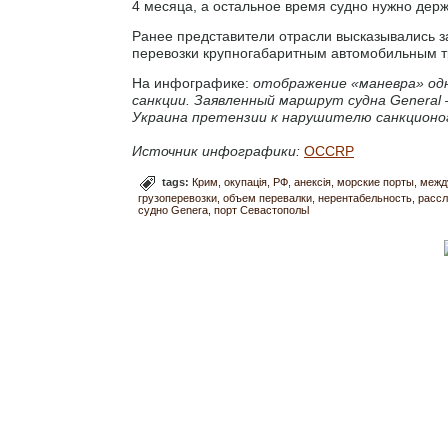
4 месяца, а остальное время судно нужно держа
Ранее представители отрасли высказывались з
перевозки крупногабаритным автомобильным т
На инфографике:
отображение «маневра» одн
санкции. Заявленный маршрут судна General
Украина претензии к нарушителю санкционо
Источник инфографики:
OCCRP
tags:
Крим
окупація
РФ
анексія
морские порты
межд
грузоперевозки
объем перевалки
нерентабельность
рассл
судно Genera
порт Севастопольl