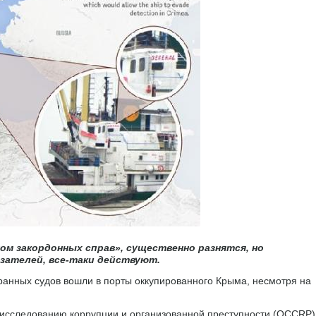
ом закордонных справ», существенно разнятся, но
азателей, все-таки действуют.
транных судов вошли в порты оккупированного Крыма, несмотря на
исследованию коррупции и организованной преступности (OCCRP)