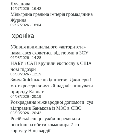
Лучанова
16/07/2026 - 16:42
Мільярдна гральна імперія громадянина
Журила
09/07/2026 - 18:04
хроніка
Убивця кримінального «авторитета»
намагався сховатись від тюрми в ЗСУ
06/08/2026 - 14:28
НАБУ і САП вручили експослу в США
нові підозри
06/08/2026 - 12:19
Звичайнісіньке шкідництво. Джипери і
мотокросери хочуть й надалі знищувати
природу Карпат
04/08/2026 - 20:19
Розкрадання міжнародної допомоги: суд
відправив Банькова із МЗС в СІЗО
03/08/2026 - 20:43
Російські спецслужби переконали
пенсіонера вбити командира 2-го
корпусу Нацгвардії
,