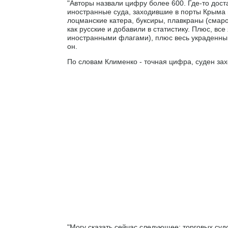
"Авторы назвали цифру более 600. Где-то дост
иностранные суда, заходившие в порты Крыма п
лоцманские катера, буксиры, плавкраны (смаро
как русские и добавили в статистику. Плюс, вс
иностранными флагами), плюс весь украденный
он.
По словам Клименко - точная цифра, суден зах
"Могу сказать сейчас следующее: торговых суд