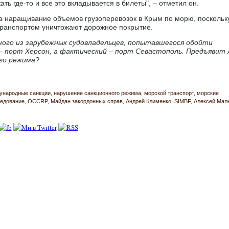
ть где-то и все это вкладывается в билеты", – отметил он.
а наращивание объемов грузоперевозок в Крым по морю, поскольк
ранспортом уничтожают дорожное покрытие.
ого из зарубежных судовладельцев, попытавшегося обойти
 – порт Херсон, а фактический – порт Севастополь. Предъявит 
го режима?
ународные санкции
нарушение санкционного режима
морской транспорт
морские
едование
OCCRP
Майдан закордонных справ
Андрей Клименко
SIMBF
Алексей Мал