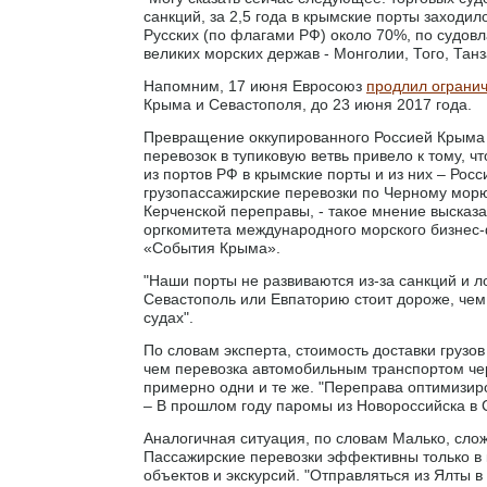
санкций, за 2,5 года в крымские порты заходило
Русских (по флагами РФ) около 70%, по судов
великих морских держав - Монголии, Того, Танза
Напомним, 17 июня Евросоюз
продлил ограни
Крыма и Севастополя, до 23 июня 2017 года.
Превращение оккупированного Россией Крыма 
перевозок в тупиковую ветвь привело к тому, ч
из портов РФ в крымские порты и из них – Рос
грузопассажирские перевозки по Черному мор
Керченской переправы, - такое мнение высказ
оргкомитета международного морского бизнес
«События Крыма».
"Наши порты не развиваются из-за санкций и ло
Севастополь или Евпаторию стоит дороже, чем 
судах".
По словам эксперта, стоимость доставки грузо
чем перевозка автомобильным транспортом чере
примерно одни и те же. "Переправа оптимизиро
– В прошлом году паромы из Новороссийска в С
Аналогичная ситуация, по словам Малько, сло
Пассажирские перевозки эффективны только в
объектов и экскурсий. "Отправляться из Ялты в