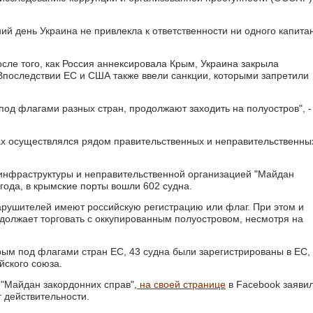
ий день Украина не привлекла к ответственности ни одного капита
осле того, как Россия аннексировала Крым, Украина закрыла
Впоследствии ЕС и США также ввели санкции, которыми запретили
под флагами разных стран, продолжают заходить на полуостров", -
ах осуществлялся рядом правительственных и неправительственны
нфраструктуры и неправительственной организацией "Майдан
года, в крымские порты вошли 602 судна.
нарушителей имеют российскую регистрацию или флаг. При этом и
должает торговать с оккупированным полуостровом, несмотря на
Крым под флагами стран ЕС, 43 судна были зарегистрированы в ЕС,
ского союза.
 "Майдан закордонних справ",
на своей странице
в Facebook заявил
т действительности.