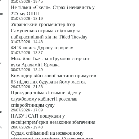
31/07/2026 - 19:45
Не тільки «Скеля». Страх і ненависть у
225-му ОШП
на
31/07/2026 - 18:19
Український гросмейстер Ігор
Самуненков отримав відзнаку за
найкрасивіший хід на Titled Tuesday
31/07/2026 - 14:48
ФСБ «шиє» Дурову тероризм
31/07/2026 - 13:37
Михайло Ткач: за «Трухою» стирчать
х
вуха Арахамії і Єрмака
30/07/2026 - 13:49
Командир військової частини примусив
83 підлеглих будувати йому маєток
29/07/2026 - 21:38
Прокурор знімав інтимне відео у
службовому кабінеті і розсилав
співробітницям суду
29/07/2026 - 17:09
 а
НАБУ і САП пошукали у
ексвіцепрем’єрки незаконне збагачення
,
28/07/2026 - 19:48
Суддя, спійманий на незаконному
збагаченні, не знайшов 12 млн грн для