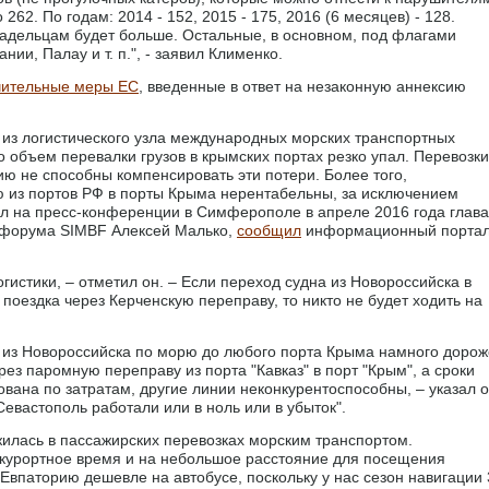
 262. По годам: 2014 - 152, 2015 - 175, 2016 (6 месяцев) - 128.
ладельцам будет больше. Остальные, в основном, под флагами
нии, Палау и т. п.", - заявил Клименко.
чительные меры ЕС
, введенные в ответ на незаконную аннексию
из логистического узла международных морских транспортных
то объем перевалки грузов в крымских портах резко упал. Перевозки
сию не способны компенсировать эти потери. Более того,
ю из портов РФ в порты Крыма нерентабельны, за исключением
ал на пресс-конференции в Симферополе в апреле 2016 года глава
-форума SIMBF Алексей Малько,
сообщил
информационный порта
гистики, – отметил он. – Если переход судна из Новороссийска в
поездка через Керченскую переправу, то никто не будет ходить на
в из Новороссийска по морю до любого порта Крыма намного дорож
з паромную переправу из порта "Кавказ" в порт "Крым", а сроки
вана по затратам, другие линии неконкурентоспособны, – указал о
евастополь работали или в ноль или в убыток".
жилась в пассажирских перевозках морским транспортом.
 курортное время и на небольшое расстояние для посещения
 Евпаторию дешевле на автобусе, поскольку у нас сезон навигации 