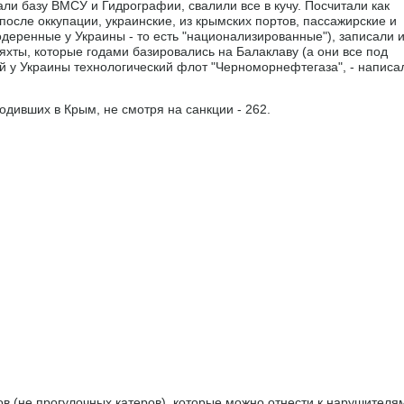
али базу ВМСУ и Гидрографии, свалили все в кучу. Посчитали как
осле оккупации, украинские, из крымских портов, пассажирские и
деренные у Украины - то есть "национализированные"), записали 
е яхты, которые годами базировались на Балаклаву (а они все под
 у Украины технологический флот "Черноморнефтегаза", - написа
одивших в Крым, не смотря на санкции - 262.
ов (не прогулочных катеров), которые можно отнести к нарушителя