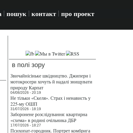
а
пошук
контакт
про проект
в полі зору
Звичайнісіньке шкідництво. Джипери і
мотокросери хочуть й надалі знищувати
природу Карпат
04/08/2026 - 20:19
Не тільки «Скеля». Страх і ненависть у
225-му ОШП
31/07/2026 - 18:19
Заборонене розслідування: квартирна
«схема» в родині очільника ДБР
17/07/2026 - 18:27
Психопат-городник. Портрет комбрига