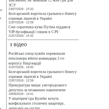
ЗСУ
23/07/2026 - 15:32
их
Болгарський воротила грального бізнесу
отримав ліцензії в Україні
л
22/07/2026 - 12:59
Син соратника кума Путіна піддався
VIP-бусифікації і пішов в СЗЧ
21/07/2026 - 15:32
з відео
Російські спецслужби переконали
пенсіонера вбити командира 2-го
корпусу Нацгвардії
31/07/2026 - 19:45
Болгарський воротила грального бізнесу
отримав ліцензії в Україні
22/07/2026 - 12:59
Прокуратура мацає ужгородського
депутата за незаконно накопичене
19/06/2026 - 14:41
У віцепрем’єра Кулеби хочуть
конфіскувати столичну квартиру,
записану на сестру
м