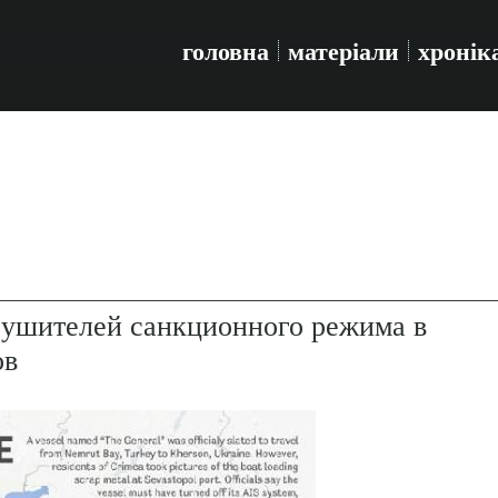
головна
матеріали
хронік
рушителей санкционного режима в
ов