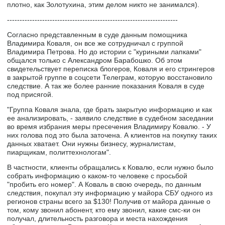
плотно, как Золотухина, этим делом никто не занимался).
--------------------------------------------------------------------
Согласно представленным в суде данным помощника
Владимира Коваля, он все же сотрудничал с группой
Владимира Петрова. Но до истории с "куриными лапками"
общался только с Александром Барабошко. Об этом
свидетельствует переписка блогеров, Коваля и его стрингеров
в закрытой группе в соцсети Телеграм, которую восстановило
следствие. А так же более ранние показания Коваля в суде
под присягой.
"Группа Коваля знала, где брать закрытую информацию и как
ее анализировать, - заявило следствие в судебном заседании
во время избрания меры пресечения Владимиру Ковалю. - У
них голова под это была заточена. А клиентов на покупку таких
данных хватает. Они нужны бизнесу, журналистам,
пиарщикам, политтехнологам".
В частности, клиенты обращались к Ковалю, если нужно было
собрать информацию о каком-то человеке с просьбой
"пробить его номер". А Коваль в свою очередь, по данным
следствия, покупал эту информацию у майора СБУ одного из
регионов страны всего за $130! Получив от майора данные о
том, кому звонил абонент, кто ему звонил, какие смс-ки он
получал, длительность разговора и места нахождения