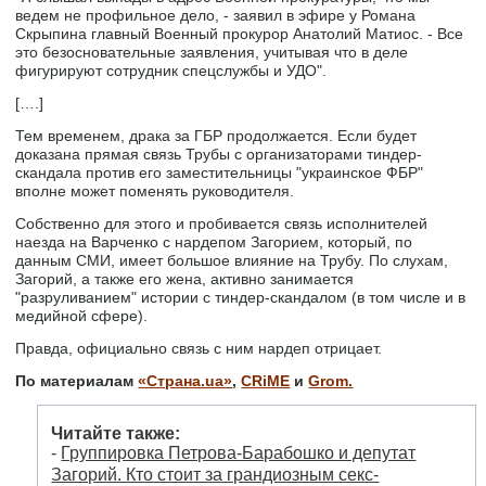
ведем не профильное дело, - заявил в эфире у Романа
Скрыпина главный Военный прокурор Анатолий Матиос. - Все
это безосновательные заявления, учитывая что в деле
фигурируют сотрудник спецслужбы и УДО".
[….]
Тем временем, драка за ГБР продолжается. Если будет
доказана прямая связь Трубы с организаторами тиндер-
скандала против его заместительницы "украинское ФБР"
вполне может поменять руководителя.
Собственно для этого и пробивается связь исполнителей
наезда на Варченко с нардепом Загорием, который, по
данным СМИ, имеет большое влияние на Трубу. По слухам,
Загорий, а также его жена, активно занимается
"разруливанием" истории с тиндер-скандалом (в том числе и в
медийной сфере).
Правда, официально связь с ним нардеп отрицает.
По материалам
«Страна.ua»
,
CRiME
и
Grom.
Читайте также:
-
Группировка Петрова-Барабошко и депутат
Загорий. Кто стоит за грандиозным секс-