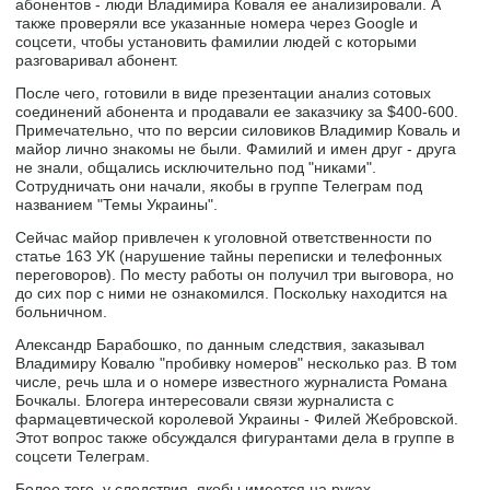
абонентов - люди Владимира Коваля ее анализировали. А
также проверяли все указанные номера через Google и
соцсети, чтобы установить фамилии людей с которыми
разговаривал абонент.
После чего, готовили в виде презентации анализ сотовых
соединений абонента и продавали ее заказчику за $400-600.
Примечательно, что по версии силовиков Владимир Коваль и
майор лично знакомы не были. Фамилий и имен друг - друга
не знали, общались исключительно под "никами".
Сотрудничать они начали, якобы в группе Телеграм под
названием "Темы Украины".
Сейчас майор привлечен к уголовной ответственности по
статье 163 УК (нарушение тайны переписки и телефонных
переговоров). По месту работы он получил три выговора, но
до сих пор с ними не ознакомился. Поскольку находится на
больничном.
Александр Барабошко, по данным следствия, заказывал
Владимиру Ковалю "пробивку номеров" несколько раз. В том
числе, речь шла и о номере известного журналиста Романа
Бочкалы. Блогера интересовали связи журналиста с
фармацевтической королевой Украины - Филей Жебровской.
Этот вопрос также обсуждался фигурантами дела в группе в
соцсети Телеграм.
Более того, у следствия, якобы имеется на руках