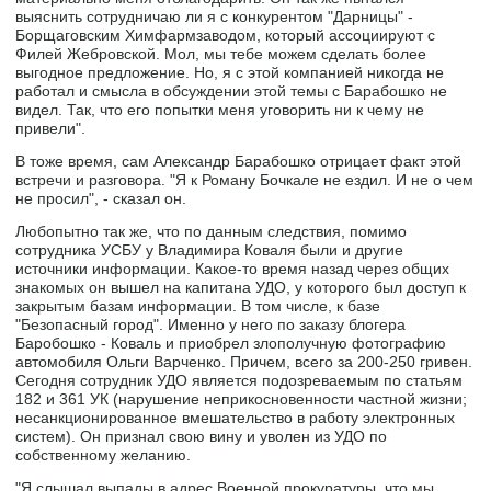
выяснить сотрудничаю ли я с конкурентом "Дарницы" -
Борщаговским Химфармзаводом, который ассоциируют с
Филей Жебровской. Мол, мы тебе можем сделать более
выгодное предложение. Но, я с этой компанией никогда не
работал и смысла в обсуждении этой темы с Барабошко не
видел. Так, что его попытки меня уговорить ни к чему не
привели".
В тоже время, сам Александр Барабошко отрицает факт этой
встречи и разговора. "Я к Роману Бочкале не ездил. И не о чем
не просил", - сказал он.
Любопытно так же, что по данным следствия, помимо
сотрудника УСБУ у Владимира Коваля были и другие
источники информации. Какое-то время назад через общих
знакомых он вышел на капитана УДО, у которого был доступ к
закрытым базам информации. В том числе, к базе
"Безопасный город". Именно у него по заказу блогера
Баробошко - Коваль и приобрел злополучную фотографию
автомобиля Ольги Варченко. Причем, всего за 200-250 гривен.
Сегодня сотрудник УДО является подозреваемым по статьям
182 и 361 УК (нарушение неприкосновенности частной жизни;
несанкционированное вмешательство в работу электронных
систем). Он признал свою вину и уволен из УДО по
собственному желанию.
"Я слышал выпады в адрес Военной прокуратуры, что мы