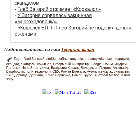
скандалом
-
Глеб Загорий отжимает «Корвалол»
-
У Загория сорвалась вакцинная
«многоходовочка»
-
«Кошелек БПП» Глеб Загорий не поделил деньги
с женами
Подписывайтесь на наш
Telegram-канал
.
Tags:
Глеб Загорий
лобби
лобізм
корупція
спецслужби
піар
пиарщики
скандал
скандали
кримінал
інформаційний простір
Google
DMCA
Андрей
Павелко
Инна Золотухина
Владимир Коваль
Володимир Петров
Александр
Барабошко
политтехнологи
СБУ
Роман Бочкала
журналістика
журналисты
ЧАО Дарница
Дарница
Ольга Варченко
Роман Труба
Анатолій Матіос
в полі
зору