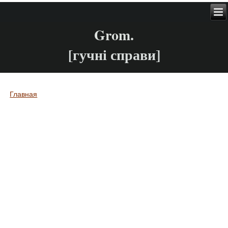
Grom.
[гучні справи]
Главная
Вы здесь