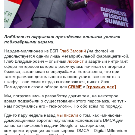
Лоббист из окружения президента слишком увлекся
подковёрными играми.
Нардеп-миллионер из ББП
Глеб Загорий
(на фото)
не
довольствуется одним лишь мегаприбыльной фармацевтикой.
Глеб Владимирович – опытный
лоббист
и азартный интригант,
сфера интересов которого раскинулась начиная от игорного
бизнеса, заканчивая спецслужбами. Естественно, что при
таком размахе деятельности сложно утаить все скелеты в
шкафу – они сами оттуда вываливаются, пишет Иван
Помидоров в своем обзоре для
CRiME
и
[громких дел]
.
Мы, погрузившись в разработку других тем, на некоторое
время подзабыли о существовании этого персонажа, но тут к
нам постучались его «технологи». Но обо всём по порядку.
Где-то пару недель назад
мы писали
о том, как «миньоны»
доморощенных воротил научились использовать DMCA для
зачистки поисковой выдачи Google от материалов,
компрометирующих их «сеньеров». DMCA – Digital Millennium