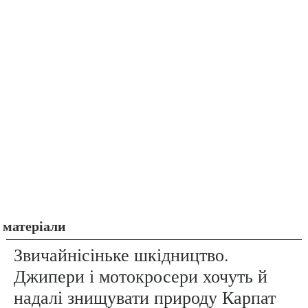
матеріали
Звичайнісіньке шкідництво.
Джипери і мотокросери хочуть й
надалі знищувати природу Карпат