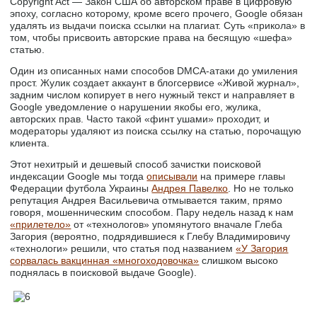
Copyright Act — Закон США об авторском праве в цифровую
эпоху, согласно которому, кроме всего прочего, Google обязан
удалять из выдачи поиска ссылки на плагиат. Суть «прикола» в
том, чтобы присвоить авторские права на бесящую «шефа»
статью.
Один из описанных нами способов DMCA-атаки до умиления
прост. Жулик создает аккаунт в блогсервисе «Живой журнал»,
задним числом копирует в него нужный текст и направляет в
Google уведомление о нарушении якобы его, жулика,
авторских прав. Часто такой «финт ушами» проходит, и
модераторы удаляют из поиска ссылку на статью, порочащую
клиента.
Этот нехитрый и дешевый способ зачистки поисковой
индексации Google мы тогда
описывали
на примере главы
Федерации футбола Украины
Андрея Павелко
. Но не только
репутация Андрея Васильевича отмывается таким, прямо
говоря, мошенническим способом. Пару недель назад к нам
«прилетело»
от «технологов» упомянутого вначале Глеба
Загория (вероятно, подрядившиеся к Глебу Владимировичу
«технологи» решили, что статья под названием
«У Загория
сорвалась вакцинная «многоходовочка»
слишком высоко
поднялась в поисковой выдаче Google).