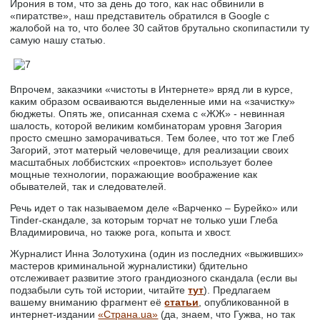
Ирония в том, что за день до того, как нас обвинили в
«пиратстве», наш представитель обратился в Google с
жалобой на то, что более 30 сайтов брутально скопипастили ту
самую нашу статью.
Впрочем, заказчики «чистоты в Интернете» вряд ли в курсе,
каким образом осваиваются выделенные ими на «зачистку»
бюджеты. Опять же, описанная схема с «ЖЖ» - невинная
шалость, которой великим комбинаторам уровня Загория
просто смешно заморачиваться. Тем более, что тот же Глеб
Загорий, этот матерый человечище, для реализации своих
масштабных лоббистских «проектов» использует более
мощные технологии, поражающие воображение как
обывателей, так и следователей.
Речь идет о так называемом деле «Варченко – Бурейко» или
Tinder-скандале, за которым торчат не только уши Глеба
Владимировича, но также рога, копыта и хвост.
Журналист Инна Золотухина (один из последних «выживших»
мастеров криминальной журналистики) бдительно
отслеживает развитие этого грандиозного скандала (если вы
подзабыли суть той истории, читайте
тут
). Предлагаем
вашему вниманию фрагмент её
статьи
, опубликованной в
интернет-издании
«Страна.ua»
(да, знаем, что Гужва, но так