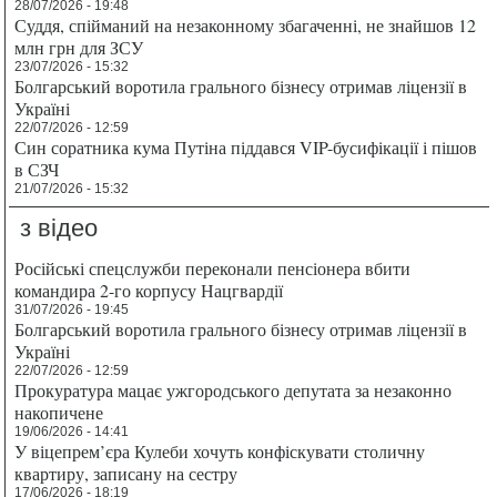
28/07/2026 - 19:48
Суддя, спійманий на незаконному збагаченні, не знайшов 12
млн грн для ЗСУ
23/07/2026 - 15:32
Болгарський воротила грального бізнесу отримав ліцензії в
Україні
22/07/2026 - 12:59
Син соратника кума Путіна піддався VIP-бусифікації і пішов
в СЗЧ
21/07/2026 - 15:32
з відео
Російські спецслужби переконали пенсіонера вбити
командира 2-го корпусу Нацгвардії
31/07/2026 - 19:45
Болгарський воротила грального бізнесу отримав ліцензії в
Україні
22/07/2026 - 12:59
Прокуратура мацає ужгородського депутата за незаконно
накопичене
19/06/2026 - 14:41
У віцепрем’єра Кулеби хочуть конфіскувати столичну
квартиру, записану на сестру
17/06/2026 - 18:19