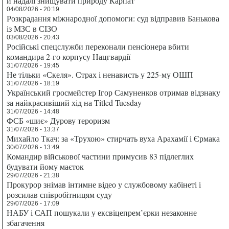
й надалі знищувати природу Карпат
04/08/2026 - 20:19
Розкрадання міжнародної допомоги: суд відправив Банькова
із МЗС в СІЗО
03/08/2026 - 20:43
Російські спецслужби переконали пенсіонера вбити
командира 2-го корпусу Нацгвардії
31/07/2026 - 19:45
Не тільки «Скеля». Страх і ненависть у 225-му ОШП
31/07/2026 - 18:19
Український гросмейстер Ігор Самуненков отримав відзнаку
за найкрасивіший хід на Titled Tuesday
31/07/2026 - 14:48
ФСБ «шиє» Дурову тероризм
31/07/2026 - 13:37
Михайло Ткач: за «Трухою» стирчать вуха Арахамії і Єрмака
30/07/2026 - 13:49
Командир військової частини примусив 83 підлеглих
будувати йому маєток
29/07/2026 - 21:38
Прокурор знімав інтимне відео у службовому кабінеті і
розсилав співробітницям суду
29/07/2026 - 17:09
НАБУ і САП пошукали у ексвіцепрем’єрки незаконне
збагачення