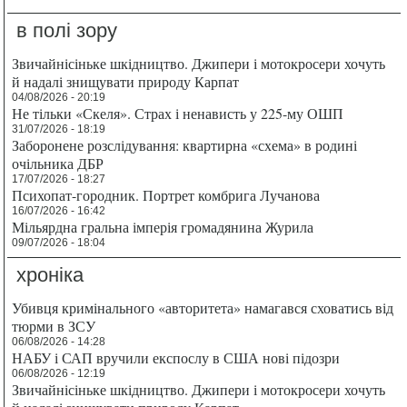
в полі зору
Звичайнісіньке шкідництво. Джипери і мотокросери хочуть
й надалі знищувати природу Карпат
04/08/2026 - 20:19
Не тільки «Скеля». Страх і ненависть у 225-му ОШП
31/07/2026 - 18:19
Заборонене розслідування: квартирна «схема» в родині
очільника ДБР
17/07/2026 - 18:27
Психопат-городник. Портрет комбрига Лучанова
16/07/2026 - 16:42
Мільярдна гральна імперія громадянина Журила
09/07/2026 - 18:04
хроніка
Убивця кримінального «авторитета» намагався сховатись від
тюрми в ЗСУ
06/08/2026 - 14:28
НАБУ і САП вручили експослу в США нові підозри
06/08/2026 - 12:19
Звичайнісіньке шкідництво. Джипери і мотокросери хочуть