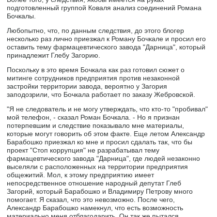
подготовленный группой Коваля анализ соединений Романа
Бочкалы.
Любопытно, что, по данным следствия, до этого блогер
несколько раз лично приезжал к Роману Бочкале и просил его
оставить тему фармацевтического завода "Дарница", который
принадлежит Глебу Загорию.
Поскольку в это время Бочкала как раз готовил сюжет о
митинге сотрудников предприятия против незаконной
застройки территории завода, вероятно у Загория
заподозрили, что Бочкала работает по заказу Жебровской.
"Я не следователь и не могу утверждать, что кто-то "пробивал"
мой телефон, - сказал Роман Бочкала. - Но я признан
потерпевшим и следствие показывало мне материалы,
которые могут говорить об этом факте. Еще летом Александр
Барабошко приезжал ко мне и просил сдалать так, что бы
проект "Стоп коррупция" не разрабатывал тему
фармацевтического завода "Дарница", где людей незаконно
выселяли с расположенных на территории предприятия
общежитий. Мол, к этому предприятию имеет
непосредственное отношение народный депутат Глеб
Загорий, который Барабошко и Владимиру Петрову много
помогает. Я сказал, что это невозможно. После чего,
Александр Барабошко намекнул, что есть возможность
материально меня отблагодарить. Он так же пытался