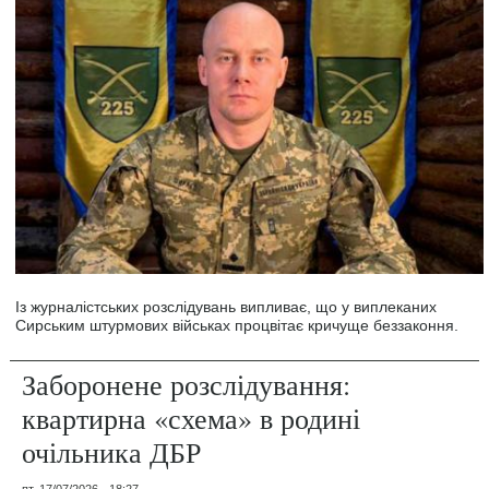
Із журналістських розслідувань випливає, що у виплеканих
Сирським штурмових військах процвітає кричуще беззаконня.
Заборонене розслідування:
квартирна «схема» в родині
очільника ДБР
пт, 17/07/2026 - 18:27