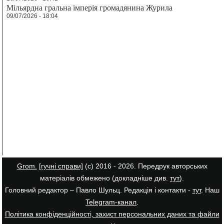
Мільярдна гральна імперія громадянина Журила
09/07/2026 - 18:04
Grom.
[гучні справи]
(с) 2016 - 2026. Передрук авторських
матеріалів обмежено (докладніше див.
тут
).
Головний редактор – Павло Шульц. Редакція і контакти -
тут
. Наш
Telegram-канал
.
Політика конфіденційності, захист персональних даних та файли