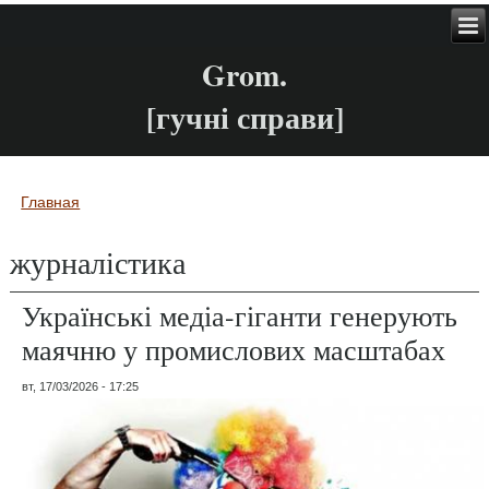
Grom.
[гучні справи]
Главная
Вы здесь
журналістика
Українські медіа-гіганти генерують
маячню у промислових масштабах
вт, 17/03/2026 - 17:25