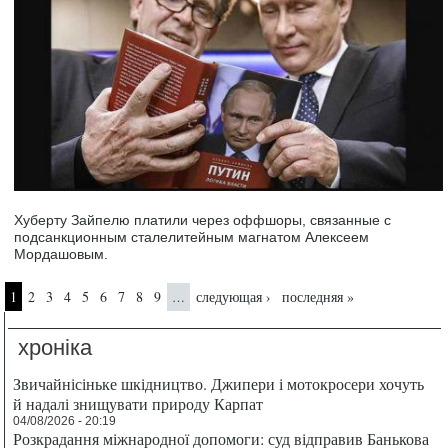
Хуберту Зайпелю платили через оффшоры, связанные с
подсанкционным сталелитейным магнатом Алексеем
Мордашовым.
Страницы
1
2
3
4
5
6
7
8
9
следующая ›
последняя »
…
хроніка
Звичайнісіньке шкідництво. Джипери і мотокросери хочуть
й надалі знищувати природу Карпат
04/08/2026 - 20:19
Розкрадання міжнародної допомоги: суд відправив Банькова