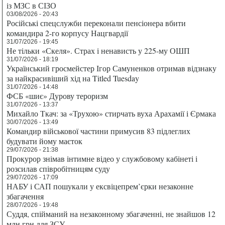
із МЗС в СІЗО
03/08/2026 - 20:43
Російські спецслужби переконали пенсіонера вбити
командира 2-го корпусу Нацгвардії
31/07/2026 - 19:45
Не тільки «Скеля». Страх і ненависть у 225-му ОШП
31/07/2026 - 18:19
Український гросмейстер Ігор Самуненков отримав відзнаку
за найкрасивіший хід на Titled Tuesday
31/07/2026 - 14:48
ФСБ «шиє» Дурову тероризм
31/07/2026 - 13:37
Михайло Ткач: за «Трухою» стирчать вуха Арахамії і Єрмака
30/07/2026 - 13:49
Командир військової частини примусив 83 підлеглих
будувати йому маєток
29/07/2026 - 21:38
Прокурор знімав інтимне відео у службовому кабінеті і
розсилав співробітницям суду
29/07/2026 - 17:09
НАБУ і САП пошукали у ексвіцепрем’єрки незаконне
збагачення
28/07/2026 - 19:48
Суддя, спійманий на незаконному збагаченні, не знайшов 12
млн грн для ЗСУ