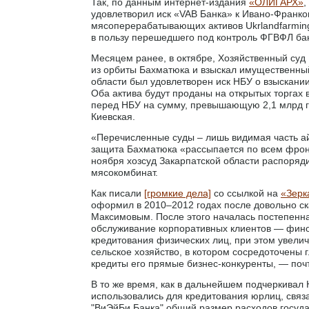
Так, по данным интернет-издания
«ОЛИГАРХ»
,
удовлетворил иск «VAB Банка» к Ивано-Франко
мясоперерабатывающих активов Ukrlandfarmin
в пользу перешедшего под контроль ФГВФЛ ба
Месяцем ранее, в октябре, Хозяйственный суд
из орбиты Бахматюка и взыскал имущественны
области был удовлетворен иск НБУ о взыскан
Оба актива будут проданы на открытых торгах
перед НБУ на сумму, превышающую 2,1 млрд г
Киевская.
«Перечисленные суды – лишь видимая часть ай
защита Бахматюка «рассыпается по всем фронт
ноября хозсуд Закарпатской области распоряди
мясокомбинат.
Как писали
[громкие дела]
со ссылкой на
«Зерк
оформил в 2010–2012 годах после довольно с
Максимовым. После этого началась постепенна
обслуживание корпоративных клиентов — фино
кредитования физических лиц, при этом увели
сельское хозяйство, в котором сосредоточены 
кредиты его прямые бизнес-конкуренты, — поч
В то же время, как в дальнейшем подчеркивал
использовались для кредитования юрлиц, связ
"ВиЭйБи Банка" общий размер расходов госуд