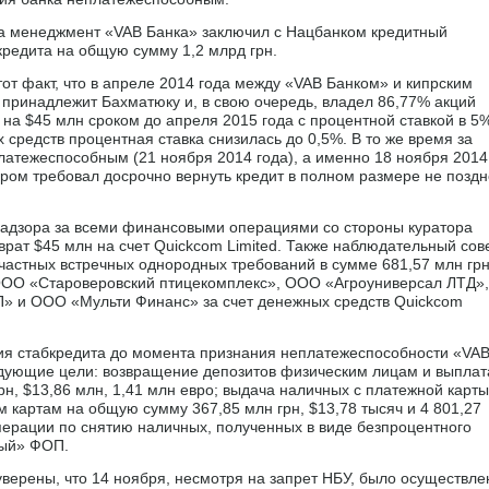
ода менеджмент «VAB Банка» заключил с Нацбанком кредитный
кредита на общую сумму 1,2 млрд грн.
от факт, что в апреле 2014 года между «VAB Банком» и кипрским
принадлежит Бахматюку и, в свою очередь, владел 86,77% акций
на $45 млн сроком до апреля 2015 года с процентной ставкой в 5
 средств процентная ставка снизилась до 0,5%. В то же время за
латежеспособным (21 ноября 2014 года), а именно 18 ноября 2014
тором требовал досрочно вернуть кредит в полном размере не позд
 надзора за всеми финансовыми операциями со стороны куратора
рат $45 млн на счет Quickcom Limited. Также наблюдательный сов
астных встречных однородных требований в сумме 681,57 млн грн
СООО «Староверовский птицекомплекс», ООО «Агроуниверсал ЛТД»,
» и ООО «Мульти Финанс» за счет денежных средств Quickcom
ения стабкредита до момента признания неплатежеспособности «VA
едующие цели: возвращение депозитов физическим лицам и выплат
н, $13,86 млн, 1,41 млн евро; выдача наличных с платежной карты
 картам на общую сумму 367,85 млн грн, $13,78 тысяч и 4 801,27
перации по снятию наличных, полученных в виде безпроцентного
вый» ФОП.
уверены, что 14 ноября, несмотря на запрет НБУ, было осуществле