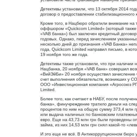
Детективы установили, что 13 октября 2014 г
договор о предоставлении стабилизационного 
Кроме того, в Нацбюро обратили внимание на т
оффшором «Quickcom Limited» (который также 
«VAB банка») был заключен кредитный договор 
годовых. Однако, перед зачислением указанных
несколько дней до признания «VAB Банка» неп
года, Quickcom Limited направил письмо, в ко
19 ноября того же года.
Детективы также установили, что при наличии
Нацбанка, 20 ноября «VAB банк» совершил возв
«ВийЭйБи» 20 ноября осуществил зачисление ч
счет выполнения обязательств, возникших у 
ООО «Инвестиционная компания «Агросоюз РП
Limited.
Более того, как считают в НАБУ, после получ
банка», финучреждение тратило деньги на сл
процентов по ним на общую сумму 373,4 млн гр
или выдача наличных по банковским платежным
евро. Еще на 43,73 млн грн были проведены о
займа, из них 14,53 млн грн снял какой-то «ле
И это еще не всё. В Антикоррупционном бюро 