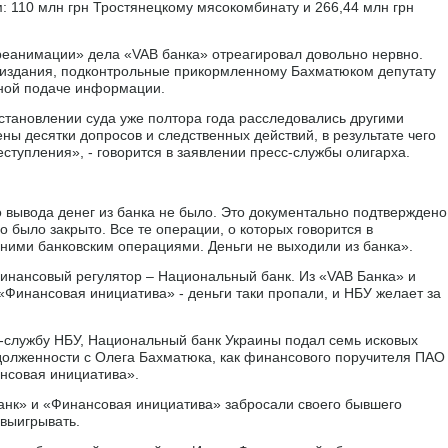
: 110 млн грн Тростянецкому мясокомбинату и 266,44 млн грн
еанимации» дела «VAB банка» отреагировал довольно нервно.
т-издания, подконтрольные прикормленному Бахматюком депутату
ной подаче информации.
остановлении суда уже полтора года расследовались другими
ы десятки допросов и следственных действий, в результате чего
еступления», - говорится в заявлении пресс-службы олигарха.
 вывода денег из банка не было. Это документально подтверждено
было закрыто. Все те операции, о которых говорится в
ними банковским операциями. Деньги не выходили из банка».
инансовый регулятор – Национальный банк. Из «VAB Банка» и
«Финансовая инициатива» - деньги таки пропали, и НБУ желает за
-службу НБУ, Национальный банк Украины подал семь исковых
адолженности с Олега Бахматюка, как финансового поручителя ПАО
нсовая инициатива».
анк» и «Финансовая инициатива» забросали своего бывшего
выигрывать.