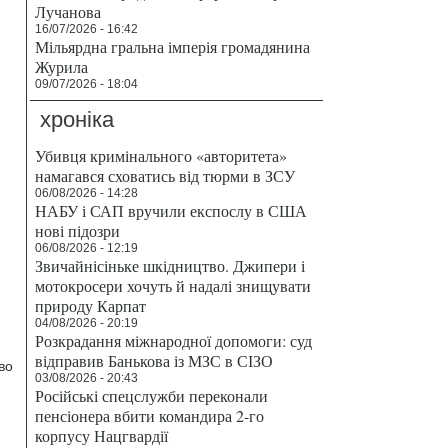
Лучанова
16/07/2026 - 16:42
Мільярдна гральна імперія громадянина
Журила
09/07/2026 - 18:04
хроніка
Убивця кримінального «авторитета»
намагався сховатись від тюрми в ЗСУ
06/08/2026 - 14:28
НАБУ і САП вручили експослу в США
нові підозри
06/08/2026 - 12:19
Звичайнісіньке шкідництво. Джипери і
мотокросери хочуть й надалі знищувати
природу Карпат
04/08/2026 - 20:19
Розкрадання міжнародної допомоги: суд
відправив Банькова із МЗС в СІЗО
во
03/08/2026 - 20:43
Російські спецслужби переконали
пенсіонера вбити командира 2-го
корпусу Нацгвардії