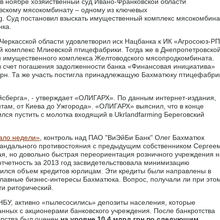
 в ноябре хозяйственный суд Ивано-Франковской области
вскому мясокомбинату – одному из ключевых
g. Суд постановил взыскать имущественный комплекс мясокомбина
нка.
 Черкасской области удовлетворил иск Нацбанка к ИК «Агросоюз-Р
й комплекс Млиевской птицефабрики. Тогда же в Днепропетровско
ии имущественного комплекса Желтоводского мясопродкомбината.
 в счет погашения задолженности банка «Финансовая инициатива»
рн. Та же участь постигла принадлежащую Бахматюку птицефабри
сберга», - утверждает «ОЛИГАРХ». По данным интернет-издания,
ам, от Киева до Ужгорода». «ОЛИГАРХ» выяснил, что в конце
лся пустить с молотка входящий в Ukrlandfarming Береговский
ало недели»
, контроль над ПАО "ВиЭйБи Банк" Олег Бахматюк
кандального противостояния с предыдущим собственником Сергее
я, но довольно быстрая переориентация розничного учреждения н
тчетность за 2013 год засвидетельствовала минимизацию
чился объем кредитов юрлицам. Эти кредиты были направлены в
главные бизнес-интересы Бахматюка. Вопрос, получали ли при это
ти риторический.
 НБУ, активно «пылесосились» депозиты населения, которые
анных с акционерами банковского учреждения. После банкротства
арства был оценен
на уровне 10,4 млрд грн по следующим