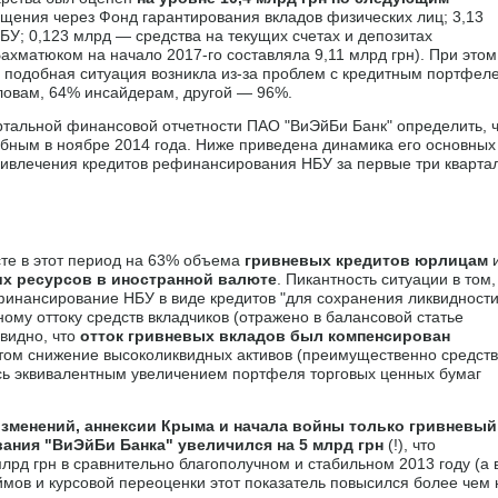
щения через Фонд гарантирования вкладов физических лиц; 3,13
; 0,123 млрд — средства на текущих счетах и депозитах
ахматюком на начало 2017-го составляла 9,11 млрд грн). При этом
о подобная ситуация возникла из-за проблем с кредитным портфел
словам, 64% инсайдерам, другой — 96%.
ртальной финансовой отчетности ПАО "ВиЭйБи Банк" определить, 
бным в ноябре 2014 года. Ниже приведена динамика его основных
ривлечения кредитов рефинансирования НБУ за первые три кварта
те в этот период на 63% объема
гривневых кредитов юрлицам
их ресурсов в иностранной валюте
. Пикантность ситуации в том,
финансирование НБУ в виде кредитов "для сохранения ликвидности
ому оттоку средств вкладчиков (отражено в балансовой статье
 видно, что
отток гривневых вкладов был компенсирован
этом снижение высоколиквидных активов (преимущественно средств
ось эквивалентным увеличением портфеля торговых ценных бумаг
изменений, аннексии Крыма и начала войны только гривневый
ания "ВиЭйБи Банка" увеличился на 5 млрд грн
(!), что
млрд грн в сравнительно благополучном и стабильном 2013 году (а 
мов и курсовой переоценки этот показатель повысился более чем 