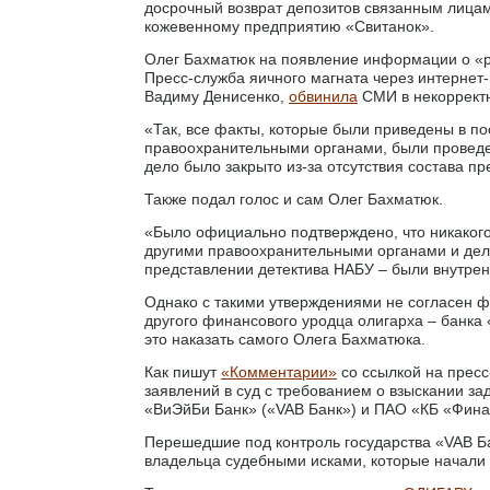
досрочный возврат депозитов связанным лицам
кожевенному предприятию «Свитанок».
Олег Бахматюк на появление информации о «р
Пресс-служба яичного магната через интерне
Вадиму Денисенко,
обвинила
СМИ в некоррект
«Так, все факты, которые были приведены в п
правоохранительными органами, были проведен
дело было закрыто из-за отсутствия состава пр
Также подал голос и сам Олег Бахматюк.
«Было официально подтверждено, что никакого
другими правоохранительными органами и дело 
представлении детектива НАБУ – были внутрен
Однако с такими утверждениями не согласен ф
другого финансового уродца олигарха – банка 
это наказать самого Олега Бахматюка.
Как пишут
«Комментарии»
со ссылкой на пресс
заявлений в суд с требованием о взыскании з
«ВиЭйБи Банк» («VAB Банк») и ПАО «КБ «Фина
Перешедшие под контроль государства «VAB Б
владельца судебными исками, которые начали 