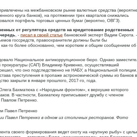
 привлечены на межбанковском рынке валютные средства (вероятн
енного круга банков), на протяжении трех кварталов снижались
вался портфель торговых ценных бумаг (вероятно, ОВГЗ).
енных от регулятора средств на кредитование родственных
очередь
, -
писал в своей статье
банковский эксперт Вадим Сирота. 
ъемов госсредств, правоохранители должны были бы
у как-то более обоснованно, чем коротким и общим сообщением об
довало Национальное антикоррупционное бюро. Однако заместите
 прокуратуры (САП) Владимир Кривенко, осуществлявший
 решил, что оно подследственно не НАБУ, а Национальной полиции
остава преступления в пропаже астрономической суммы из банков в
тво закрыли в январе прошлого, 2017-го, года.
 Олега Бахматюка с «Народным фронтом», к верхушке которого
аков. В частности, Бахматюку приписывают дружбу с членом
 Павлом Петренко.
и Павел Петренко в одном из столичных ресторанов. Фото
омента своего формирования ведет охоту на «крупную рыбу» с цель
 ведомства, – детективы Бюро «реанимировали» дело Бахматюка.