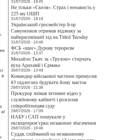
31/07/2026 - 19:45
Не тільки «Скеля». Страх і ненависть у
225-му ОШП
31/07/2026 - 18:19
Український гросмейстер Ігор
Самуненков отримав відзнаку за
%
найкрасивіший хід на Titled Tuesday
31/07/2026 - 14:48
ФСБ «шиє» Дурову тероризм
нее
31/07/2026 - 13:37
Михайло Ткач: за «Трухою» стирчать
вуха Арахамії і Єрмака
ет
30/07/2026 - 13:49
Командир військової частини примусив
 в
83 підлеглих будувати йому маєток
29/07/2026 - 21:38
Прокурор знімав інтимне відео у
службовому кабінеті і розсилав
B
співробітницям суду
а
29/07/2026 - 17:09
 и/
НАБУ і САП пошукали у
ексвіцепрем’єрки незаконне збагачення
28/07/2026 - 19:48
Суддя, спійманий на незаконному
н
збагаченні, не знайшов 12 млн грн для