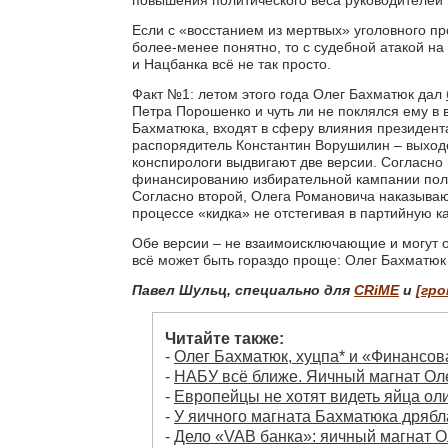
Если с «восстанием из мертвых» уголовного п
более-менее понятно, то с судебной атакой н
и Нацбанка всё не так просто.
Факт №1: летом этого года Олег Бахматюк дал
Петра Порошенко и чуть ли не поклялся ему в 
Бахматюка, входят в сферу влияния президент
распорядитель Константин Ворушилин – выходе
конспирологи выдвигают две версии. Согласно
финансированию избирательной кампании поли
Согласно второй, Олега Романовича наказываю
процессе «кидка» не отстегивая в партийную к
Обе версии – не взаимоисключающие и могут о
всё может быть гораздо проще: Олег Бахматюк 
Павел Шульц, специально для
CRiME
и
[гро
Читайте также:
-
Олег Бахматюк, хуцпа* и «Финансов
-
НАБУ всё ближе. Яичный магнат Ол
-
Европейцы не хотят видеть яйца ол
-
У яичного магната Бахматюка дрябл
-
Дело «VAB банка»: яичный магнат О