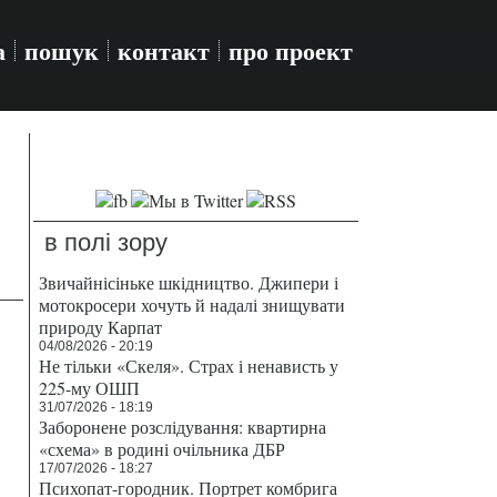
а
пошук
контакт
про проект
в полі зору
Звичайнісіньке шкідництво. Джипери і
мотокросери хочуть й надалі знищувати
»
природу Карпат
04/08/2026 - 20:19
Не тільки «Скеля». Страх і ненависть у
225-му ОШП
31/07/2026 - 18:19
Заборонене розслідування: квартирна
«схема» в родині очільника ДБР
17/07/2026 - 18:27
Психопат-городник. Портрет комбрига