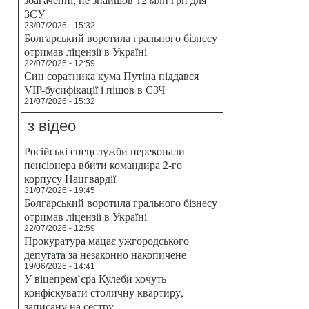
ЗСУ
23/07/2026 - 15:32
Болгарський воротила грального бізнесу
отримав ліцензії в Україні
22/07/2026 - 12:59
Син соратника кума Путіна піддався
VIP-бусифікації і пішов в СЗЧ
21/07/2026 - 15:32
з відео
Російські спецслужби переконали
пенсіонера вбити командира 2-го
корпусу Нацгвардії
31/07/2026 - 19:45
Болгарський воротила грального бізнесу
отримав ліцензії в Україні
22/07/2026 - 12:59
Прокуратура мацає ужгородського
депутата за незаконно накопичене
19/06/2026 - 14:41
У віцепрем’єра Кулеби хочуть
конфіскувати столичну квартиру,
записану на сестру