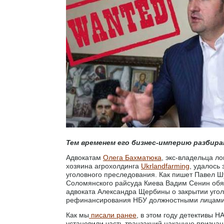
Тем временем его бизнес-империю разбира
Адвокатам
Олега Бахматюка
, экс-владельца л
хозяина агрохолдинга
Ukrlandfarming
, удалось
уголовного преследования. Как пишет Павел Ш
Соломянского райсуда Киева Вадим Сенин обя
адвоката Александра Щербины о закрытии угол
рефинансирования НБУ должностными лицами
Как мы
писали ранее
, в этом году детективы 
установили часть транзакций накануне призна