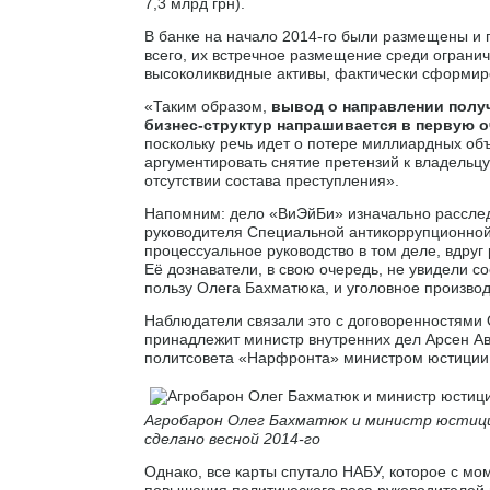
7,3 млрд грн).
В банке на начало 2014-го были размещены и
всего, их встречное размещение среди огранич
высоколиквидные активы, фактически сформиро
«Таким образом,
вывод о направлении получ
бизнес-структур напрашивается в первую 
поскольку речь идет о потере миллиардных об
аргументировать снятие претензий к владельц
отсутствии состава преступления».
Напомним: дело «ВиЭйБи» изначально рассле
руководителя Специальной антикоррупционной
процессуальное руководство в том деле, вдруг
Её дознаватели, в свою очередь, не увидели с
пользу Олега Бахматюка, и уголовное производс
Наблюдатели связали это с договоренностями
принадлежит министр внутренних дел Арсен Ав
политсовета «Нарфронта» министром юстиции
Агробарон Олег Бахматюк и министр юстици
сделано весной 2014-го
Однако, все карты спутало НАБУ, которое с м
повышения политического веса руководителей