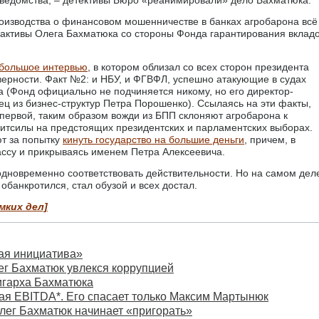
роизводства о финансовом мошенничестве в банках агробарона всё
а активы Олега Бахматюка со стороны Фонда гарантирования вклад
большое интервью
, в котором облизал со всех сторон президента
верности. Факт №2: и НБУ, и ФГВФЛ, успешно атакующие в судах
а (Фонд официально не подчиняется никому, но его директор-
ц из бизнес-структур Петра Порошенко). Ссылаясь на эти факты,
 первой, таким образом вожди из БПП склоняют агробарона к
тсилы на предстоящих президентских и парламентских выборах.
т за попытку
кинуть государство на большие деньги
, причем, в
ассу и прикрываясь именем Петра Алексеевича.
дновременно соответствовать действительности. Но на самом дел
обанкротился, стал обузой и всех достал.
мких дел]
ая инициатива»
ег Бахматюк увлекся коррупцией
игарха Бахматюка
ая EBITDA*. Его спасает только Максим Мартынюк
лег Бахматюк начинает «пригорать»