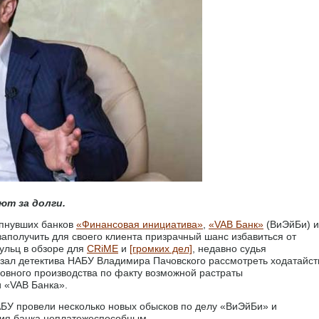
ют за долги.
опнувших банков
«Финансовая инициатива»
,
«VAB Банк»
(ВиЭйБи) и
 заполучить для своего клиента призрачный шанс избавиться от
ульц в обзоре для
CRiME
и
[громких дел]
, недавно судья
зал детектива НАБУ Владимира Пачовского рассмотреть ходатайст
овного производства по факту возможной растраты
 «VAB Банка».
НАБУ провели несколько новых обысков по делу «ВиЭйБи» и
ния банка неплатежеспособным.