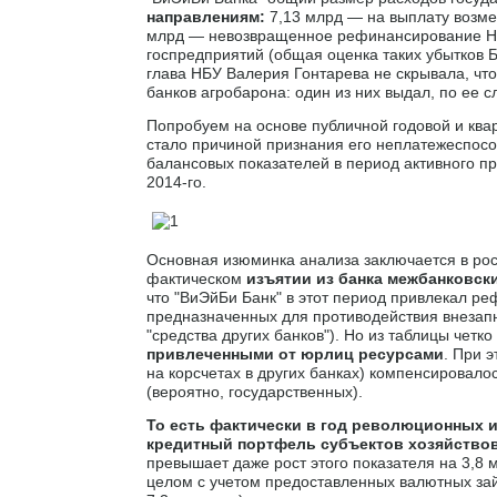
направлениям:
7,13 млрд — на выплату возме
млрд — невозвращенное рефинансирование НБУ
госпредприятий (общая оценка таких убытков Б
глава НБУ Валерия Гонтарева не скрывала, чт
банков агробарона: один из них выдал, по ее 
Попробуем на основе публичной годовой и ква
стало причиной признания его неплатежеспосо
балансовых показателей в период активного п
2014-го.
Основная изюминка анализа заключается в рос
фактическом
изъятии из банка межбанковск
что "ВиЭйБи Банк" в этот период привлекал ре
предназначенных для противодействия внезапн
"средства других банков"). Но из таблицы четко
привлеченными от юрлиц ресурсами
. При 
на корсчетах в других банках) компенсировал
(вероятно, государственных).
То есть фактически в год революционных 
кредитный портфель субъектов хозяйствов
превышает даже рост этого показателя на 3,8 
целом с учетом предоставленных валютных зай