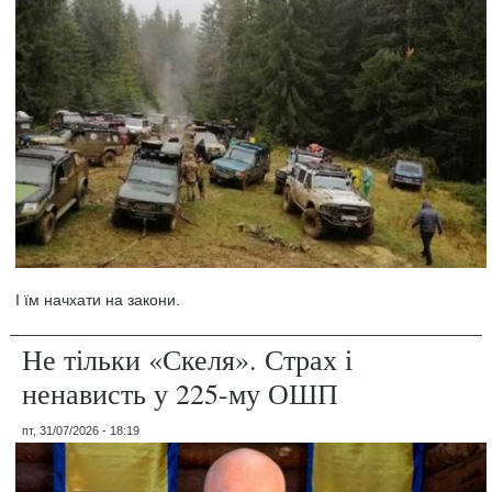
І їм начхати на закони.
Не тільки «Скеля». Страх і
ненависть у 225-му ОШП
пт, 31/07/2026 - 18:19