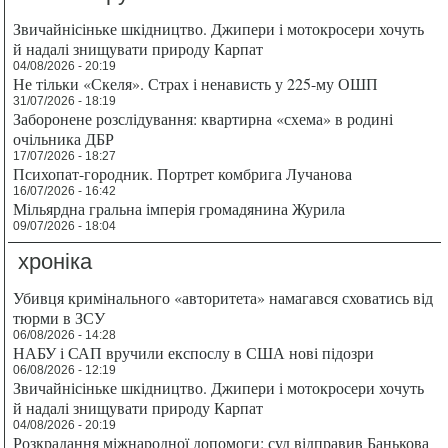
Звичайнісіньке шкідництво. Джипери і мотокросери хочуть
й надалі знищувати природу Карпат
04/08/2026 - 20:19
Не тільки «Скеля». Страх і ненависть у 225-му ОШП
31/07/2026 - 18:19
Заборонене розслідування: квартирна «схема» в родині
очільника ДБР
17/07/2026 - 18:27
Психопат-городник. Портрет комбрига Лучанова
16/07/2026 - 16:42
Мільярдна гральна імперія громадянина Журила
09/07/2026 - 18:04
хроніка
Убивця кримінального «авторитета» намагався сховатись від
тюрми в ЗСУ
06/08/2026 - 14:28
НАБУ і САП вручили експослу в США нові підозри
06/08/2026 - 12:19
Звичайнісіньке шкідництво. Джипери і мотокросери хочуть
й надалі знищувати природу Карпат
04/08/2026 - 20:19
Розкрадання міжнародної допомоги: суд відправив Банькова