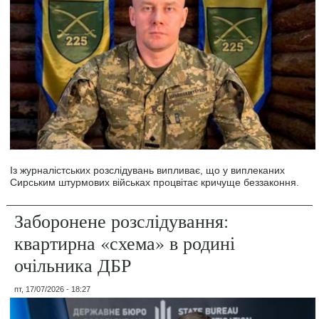
Із журналістських розслідувань випливає, що у виплеканих
Сирським штурмових військах процвітає кричуще беззаконня.
Заборонене розслідування:
квартирна «схема» в родині
очільника ДБР
пт, 17/07/2026 - 18:27