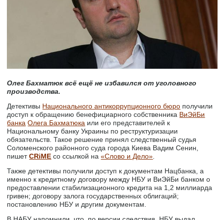
Олег Бахматюк всё ещё не избавился от уголовного
производства.
Детективы
Национального антикоррупционного бюро
получили
доступ к обращению бенефициарного собственника
ВиЭйБи
банка
Олега Бахматюка
или его представителей к
Национальному банку Украины по реструктуризации
обязательств. Такое решение принял следственный судья
Соломенского районного суда города Киева Вадим Сенин,
пишет
CRiME
со ссылкой на
«Слово и Дело»
.
Также детективы получили доступ к документам Нацбанка, а
именно к кредитному договору между НБУ и ВиЭйБи банком о
предоставлении стабилизационного кредита на 1,2 миллиарда
гривен; договору залога государственных облигаций;
постановлению НБУ и другим документам.
В НАБУ напомнили, что, по версии следствия, НБУ выдал