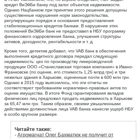
кредит ВиЭйБи банку под залог объектов недвижимости.
Однако Нацбанком при принятии этого решения допущены
существенные нарушения норм законодательства,
регулирующих порядок и основания предоставления
стабилизационных кредитов банкам. В нарушение этих
положений ВиЭйБи банк не предоставил в НБУ программу
финансового оздоровления банка, улучшения структуры
активов, доходности, рентабельности и т. д.
Кроме того, детектив добавил, что VAB банк в обеспечения
выполнения кредитного договора передал следующую
недвижимость: цех по производству ликероводочной
продукции ООО «Станиславская торговая компания» в Ивано-
Франковске (по оценке, его стоимость 1,25 млрд грн) и три
нежилых здания в Харькове, оцененные почти в 600 млн грн.
Однако в 2015 году выяснилось, что эти отчеты не
соответствуют требованиям нормативно-правовых актов по
оценке имущества. В итоге Фонд гарантирования вкладов
физических лиц предложил продать недвижимость в Харькове
за 65,47 млн грн. Таким образом, своими умышленными
действиями должностные лица VAB банка нанесли ущерб НБУ
в особо крупном размере.
Читайте также:
-
Агромагнат Олег Бахматюк не получит от