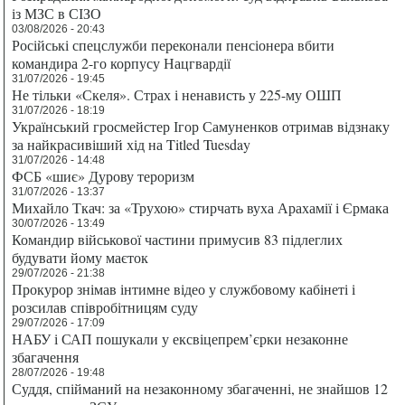
із МЗС в СІЗО
03/08/2026 - 20:43
Російські спецслужби переконали пенсіонера вбити
командира 2-го корпусу Нацгвардії
31/07/2026 - 19:45
Не тільки «Скеля». Страх і ненависть у 225-му ОШП
31/07/2026 - 18:19
Український гросмейстер Ігор Самуненков отримав відзнаку
за найкрасивіший хід на Titled Tuesday
31/07/2026 - 14:48
ФСБ «шиє» Дурову тероризм
31/07/2026 - 13:37
Михайло Ткач: за «Трухою» стирчать вуха Арахамії і Єрмака
30/07/2026 - 13:49
Командир військової частини примусив 83 підлеглих
будувати йому маєток
29/07/2026 - 21:38
Прокурор знімав інтимне відео у службовому кабінеті і
розсилав співробітницям суду
29/07/2026 - 17:09
НАБУ і САП пошукали у ексвіцепрем’єрки незаконне
збагачення
28/07/2026 - 19:48
Суддя, спійманий на незаконному збагаченні, не знайшов 12