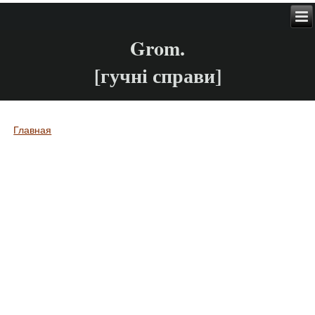
Grom.
[гучні справи]
Главная
Вы здесь