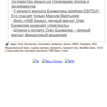
государства деньги на утилизацию трупов и
экскрементов
-
У яичного магната Бахматюка дряблая EBITDA*.
Его спасает только Максим Мартынюк
-
Дело «VAB банка»: яичный магнат Олег
Бахматюк начинает «пригорать»
-
Штрихи к потрету. Олег Бахматюк – яичный
магнат, финансовый мошенник
tags:
Олег Бахматюк
економіка
кримінал
банки
НАБУ
Нацбанк
НБУ
Национальный банк
судова хроніка
банкроты
банкротство
ВиЭйБи банк
ООО
Станиславская торговая компания
VAB Банк
crime