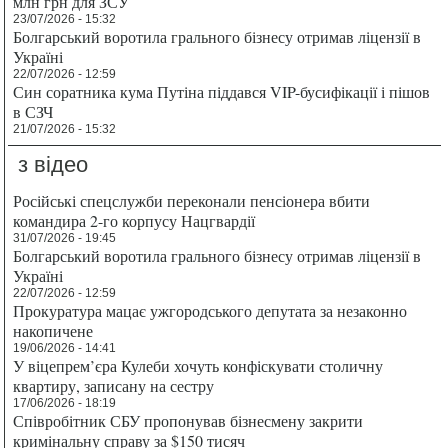
млн грн для ЗСУ
23/07/2026 - 15:32
Болгарський воротила грального бізнесу отримав ліцензії в
Україні
22/07/2026 - 12:59
Син соратника кума Путіна піддався VIP-бусифікації і пішов
в СЗЧ
21/07/2026 - 15:32
з відео
Російські спецслужби переконали пенсіонера вбити
командира 2-го корпусу Нацгвардії
31/07/2026 - 19:45
Болгарський воротила грального бізнесу отримав ліцензії в
Україні
22/07/2026 - 12:59
Прокуратура мацає ужгородського депутата за незаконно
накопичене
19/06/2026 - 14:41
У віцепрем’єра Кулеби хочуть конфіскувати столичну
квартиру, записану на сестру
17/06/2026 - 18:19
Співробітник СБУ пропонував бізнесмену закрити
кримінальну справу за $150 тисяч