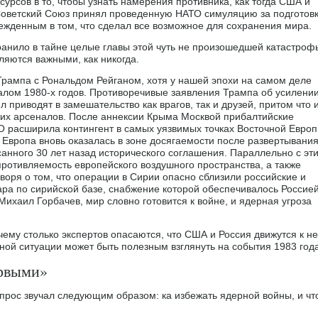
сурсов в то, чтобы узнать намерения противника, как тогда США и
 Советский Союз принял проведенную НАТО симуляцию за подготов
убежденным в том, что сделал все возможное для сохранения мира.
анило в тайне целые главы этой чуть не произошедшей катастроф
ляются важными, как никогда.
рампа с Рональдом Рейганом, хотя у нашей эпохи на самом деле
алом 1980-х годов. Противоречивые заявления Трампа об усилении
приводят в замешательство как врагов, так и друзей, притом что 
их арсеналов. После аннексии Крыма Москвой прибалтийские
О расширила контингент в самых уязвимых точках Восточной Европ
 Европа вновь оказалась в зоне досягаемости после развертывани
анного 30 лет назад исторического соглашения. Параллельно с эт
противляемость европейского воздушного пространства, а также
воря о том, что операции в Сирии опасно сблизили российские и
ара по сирийской базе, снабжение которой обеспечивалось Россией
Михаил Горбачев, мир словно готовится к войне, и ядерная угроза
очему столько экспертов опасаются, что США и Россия движутся к н
й ситуации может быть полезным взглянуть на события 1983 года
ервыми»
прос звучал следующим образом: ка избежать ядерной войны, и чт