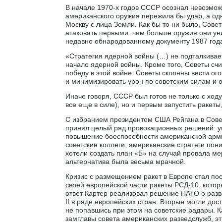
В начале 1970-х годов СССР осознал невозможн
американского оружия пережила бы удар, а од
Москву с лица Земли. Как бы то ни было, Сове
атаковать первыми: чем больше оружия они уни
недавно обнародованному документу 1987 год
«Стратегия ядерной войны (…) не подталкивает
начало ядерной войны. Кроме того, Советы сч
победу в этой войне. Советы склонны вести о
и минимизировать урон по советским силам и 
Иначе говоря, СССР был готов не только с ход
все еще в силе), но и первым запустить ракеты
С избранием президентом США Рейгана в Совет
принял целый ряд провокационных решений: ув
повышение боеспособности американской армии
советские коллеги, американские стратеги пон
хотели создать план «Б» на случай провала м
альтернатива была весьма мрачной.
Кризис с размещением ракет в Европе стал по
своей европейской части ракеты РСД-10, кото
ответ Картер реализовал решение НАТО о разв
II в ряде европейских стран. Вторые могли дос
не попавшись при этом на советские радары. К
замглавы совета американских разведслужб, эт