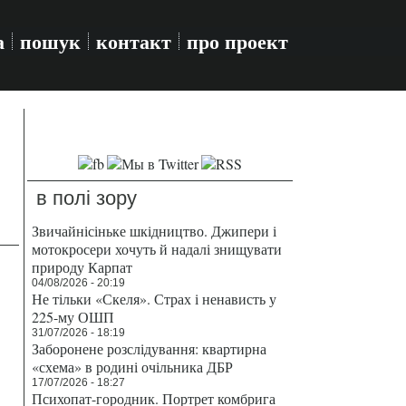
а
пошук
контакт
про проект
в полі зору
Звичайнісіньке шкідництво. Джипери і
мотокросери хочуть й надалі знищувати
природу Карпат
04/08/2026 - 20:19
Не тільки «Скеля». Страх і ненависть у
225-му ОШП
31/07/2026 - 18:19
Заборонене розслідування: квартирна
«схема» в родині очільника ДБР
17/07/2026 - 18:27
Психопат-городник. Портрет комбрига