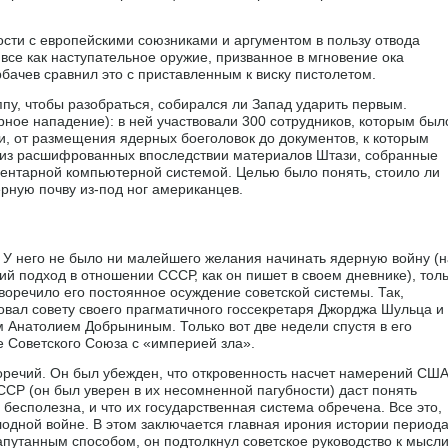
сти с европейскими союзниками и аргументом в пользу отвода
и все как наступательное оружие, призванное в мгновение ока
рбачев сравнил это с приставленным к виску пистолетом.
у, чтобы разобраться, собирался ли Запад ударить первым.
рное нападение): в ней участвовали 300 сотрудников, которым был
и, от размещения ядерных боеголовок до документов, к которым
т из расшифрованных впоследствии материалов Штази, собранные
ентарной компьютерной системой. Целью было понять, стоило ли
рную почву из-под ног американцев.
. У него не было ни малейшего желания начинать ядерную войну (н
й подход в отношении СССР, как он пишет в своем дневнике), тол
воречило его постоянное осуждение советской системы. Так,
овал совету своего прагматичного госсекретаря Джорджа Шульца и
м Анатолием Добрыниным. Только вот две недели спустя в его
 Советского Союза с «империей зла».
воречий. Он был убежден, что откровенность насчет намерений СШ
ССР (он был уверен в их несомненной пагубности) даст понять
бесполезна, и что их государственная система обречена. Все это,
лодной войне. В этом заключается главная ирония истории период
апутанным способом, он подтолкнул советское руководство к мысли