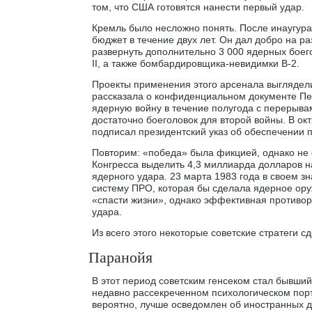
том, что США готовятся нанести первый удар.
Кремль было несложно понять. После инаугур
бюджет в течение двух лет. Он дал добро на 
развернуть дополнительно 3 000 ядерных боего
II, а также бомбардировщика-невидимки В-2.
Проекты применения этого арсенала выглядел
рассказала о конфиденциальном документе Пе
ядерную войну в течение полугода с перерывам
достаточно боеголовок для второй войны. В ок
подписал президентский указ об обеспечении 
Повторим: «победа» была фикцией, однако не ф
Конгресса выделить 4,3 миллиарда долларов 
ядерного удара. 23 марта 1983 года в своем 
систему ПРО, которая бы сделала ядерное ору
«спасти жизни», однако эффективная противо
удара.
Из всего этого некоторые советские стратеги с
Паранойя
В этот период советским генсеком стал бывший
недавно рассекреченном психологическом порт
вероятно, лучше осведомлен об иностранных д