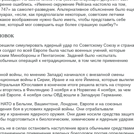
ренне ошиблись. «Именно окружение Рейгана настояло на том,
g 747» за самолет-разведчик. Альтернативное объяснение было ещ
уарах, «если, как предполагали некоторые, советские летчики
 какое воображение нужно было иметь, чтобы представить себе
опке, который мог совершить еще более страшную ошибку?»
ловок
 решили симулировать ядерный удар по Советскому Союзу и стран
м солдат по всей Европе была частью военных учений, которые
ским Минобороны и Пентагоном. Задачей было «испытать
 обычных операций к нетрадиционным, в том числе применению
рной войны, по мнению Запада) начинался с внезапной смены
анционные войны в Сирии, Иране и на юге Йемена, которые вылили
нейтральная Югославия в конечном итоге решила встать на сторону
ы вторглись в Финляндию 3 ноября и в Норвегию 4 ноября, за чем
сей Европе. 4 ноября силы ОВД вошли в Западную Германию.
 НАТО в Бельгии, Вашингтоне, Лондоне, Европе и на союзных
едения боя в условиях ядерной войны. Они отрабатывали
зку и хранение ядерного оружия. Они даже носили средства защит
обы подготовиться к биологическим, химическим и ядерным ударам
ь не в силах остановить наступление врага обычными средствами
ограниченное применение ядерных боеголовок против определенн