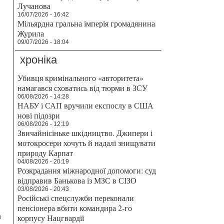
Лучанова
16/07/2026 - 16:42
Мільярдна гральна імперія громадянина
Журила
09/07/2026 - 18:04
хроніка
Убивця кримінального «авторитета»
намагався сховатись від тюрми в ЗСУ
06/08/2026 - 14:28
НАБУ і САП вручили експослу в США
нові підозри
06/08/2026 - 12:19
Звичайнісіньке шкідництво. Джипери і
мотокросери хочуть й надалі знищувати
природу Карпат
04/08/2026 - 20:19
Розкрадання міжнародної допомоги: суд
відправив Банькова із МЗС в СІЗО
03/08/2026 - 20:43
Російські спецслужби переконали
пенсіонера вбити командира 2-го
и
корпусу Нацгвардії