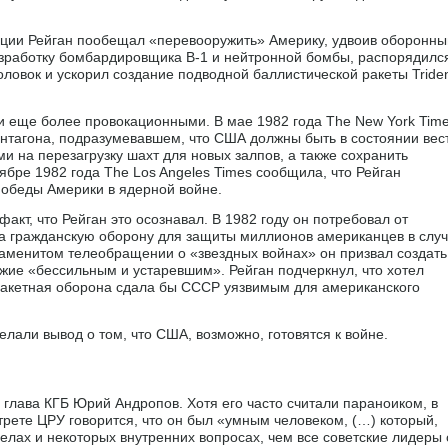
ации Рейган пообещал «перевооружить» Америку, удвоив оборонны
разработку бомбардировщика В-1 и нейтронной бомбы, распорядилс
ловок и ускорил создание подводной баллистической ракеты Tride
и еще более провокационными. В мае 1982 года The New York Tim
нтагона, подразумевавшем, что США должны быть в состоянии вес
и на перезагрузку шахт для новых залпов, а также сохранить
тябре 1982 года The Los Angeles Times сообщила, что Рейган
победы Америки в ядерной войне.
акт, что Рейган это осознавал. В 1982 году он потребовал от
на гражданскую оборону для защиты миллионов американцев в слу
знаменитом телеобращении о «звездных войнах» он призвал создать
жие «бессильным и устаревшим». Рейган подчеркнул, что хотел
ракетная оборона сдала бы СССР уязвимым для американского
делали вывод о том, что США, возможно, готовятся к войне.
 глава КГБ Юрий Андропов. Хотя его часто считали параноиком, в
рете ЦРУ говорится, что он был «умным человеком, (…) который,
елах и некоторых внутренних вопросах, чем все советские лидеры 