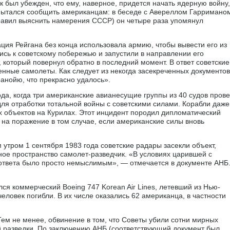
к был убежден, что ему, наверное, придется начать ядерную войну,
н пытался сообщить американцам: в беседе с Авереллом Гарримано
правил выяснить намерения СССР) он четыре раза упомянул
ция Рейгана без конца использовала армию, чтобы вывести его из
ись к советскому побережью и запустили в направлении его
 который повернул обратно в последний момент. В ответ советские
енные самолеты. Как следует из некогда засекреченных документов
анойю, что прекрасно удалось».
да, когда три американские авианесущие группы из 40 судов пров
ля отработки тотальной войны с советскими силами. Корабли даже
х объектов на Курилах. Этот инцидент породил дипломатический
 на поражение в том случае, если американские силы вновь
утром 1 сентября 1983 года советские радары засекли объект,
ное пространство самолет-разведчик. «В условиях царившей с
 ответа было просто немыслимым», — отмечается в документе АНБ
.
я коммерческий Boeing 747 Korean Air Lines, летевший из Нью-
еловек погибли. В их числе оказались 62 американца, в частности
ем не менее, обвинение в том, что Советы убили сотни мирных
й разведки. По заключению АНБ (соответствующий документ был