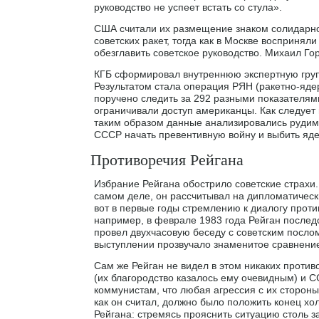
руководство не успеет встать со стула».
США считали их размещение знаком солидарно
советских ракет, тогда как в Москве воспринял
обезглавить советское руководство. Михаил Го
КГБ сформировал внутреннюю экспертную групп
Результатом стала операция РЯН (ракетно-яде
поручено следить за 292 разными показателям
ограничивали доступ американцы. Как следуе
таким образом данные анализировались рудим
СССР начать превентивную войну и выбить яде
Противоречия Рейгана
Избрание Рейгана обострило советские страхи
самом деле, он рассчитывал на дипломатически
вот в первые годы стремлению к диалогу проти
например, в феврале 1983 года Рейган послед
провел двухчасовую беседу с советским посло
выступлении прозвучало знаменитое сравнение
Сам же Рейган не видел в этом никаких проти
(их благородство казалось ему очевидным) и С
коммунистам, что любая агрессия с их стороны 
как он считал, должно было положить конец хо
Рейгана: стремясь прояснить ситуацию столь з