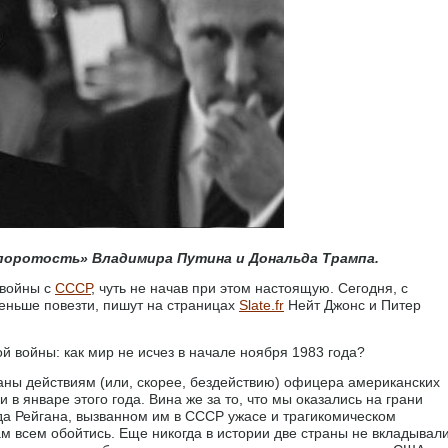
поротость» Владимира Путина и Дональда Трампа.
 войны с
СССР
, чуть не начав при этом настоящую. Сегодня, с
еньше повезти, пишут на страницах
Slate.fr
Нейт Джонс и Питер
й войны: как мир не исчез в начале ноября 1983 года?
ны действиям (или, скорее, бездействию) офицера американских
в январе этого года. Вина же за то, что мы оказались на грани
да Рейгана, вызванном им в СССР ужасе и трагикомическом
м всем обойтись. Еще никогда в истории две страны не вкладывал