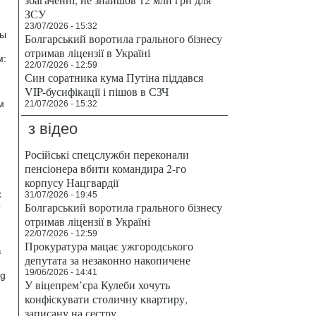
ЗСУ
23/07/2026 - 15:32
бы
Болгарський воротила грального бізнесу
отримав ліцензії в Україні
м:
22/07/2026 - 12:59
Син соратника кума Путіна піддався
VIP-бусифікації і пішов в СЗЧ
м
21/07/2026 - 15:32
з відео
Російські спецслужби переконали
пенсіонера вбити командира 2-го
корпусу Нацгвардії
х
31/07/2026 - 19:45
Болгарський воротила грального бізнесу
о
отримав ліцензії в Україні
22/07/2026 - 12:59
Прокуратура мацає ужгородського
в
депутата за незаконно накопичене
19/06/2026 - 14:41
ng
У віцепрем’єра Кулеби хочуть
конфіскувати столичну квартиру,
записану на сестру