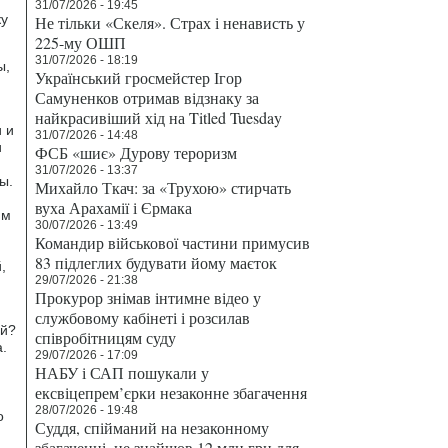
31/07/2026 - 19:45
ку
Не тільки «Скеля». Страх і ненависть у
225-му ОШП
31/07/2026 - 18:19
ы,
Український гросмейстер Ігор
Самуненков отримав відзнаку за
найкрасивіший хід на Titled Tuesday
 и
31/07/2026 - 14:48
и
ФСБ «шиє» Дурову тероризм
31/07/2026 - 13:37
ы.
Михайло Ткач: за «Трухою» стирчать
я
вуха Арахамії і Єрмака
им
30/07/2026 - 13:49
Командир військової частини примусив
83 підлеглих будувати йому маєток
,
29/07/2026 - 21:38
Прокурор знімав інтимне відео у
службовому кабінеті і розсилав
ей?
співробітницям суду
.
29/07/2026 - 17:09
НАБУ і САП пошукали у
ексвіцепрем’єрки незаконне збагачення
28/07/2026 - 19:48
о
Суддя, спійманий на незаконному
збагаченні, не знайшов 12 млн грн для