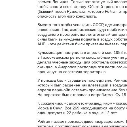
времен Ленина». Только вот этот умный челове
чтобы спасти свою страну. Об этой тревоге о
(бывший посол Рузвельта, которого Рейган от
опасность атомного конфликта.
Вместо того чтобы успокоить СССР, администра
равновесия. Так, американские суда приблизил
воздушного пространства летательный аппарат,
силы были вынуждены поднять в воздух собств
АНБ, «эти действия были призваны вызвать пар
Кульминация наступила в апреле и мае 1983 го
в Тихоокеанском регионе масштабные учения д
делали учебные заходы для обстрела советски
скандал, а Андропов распорядился вести огонь
проникнут на советскую территорию.
У приказа были страшные последствия. Ранним 
который был расценен как влетевший в воздуш
апреля паранойи оставить проникновение без
На перехват был отправлен истребитель Су-15
К сожалению, «самолетом-разведчиком» оказалс
Йорка в Сеул. Все 269 находившихся на борту ч
один депутат и 22 ребенка младше 12 лет.
Рейган назвал произошедшее «варварством». Т
жителей, противоречит докладам американско