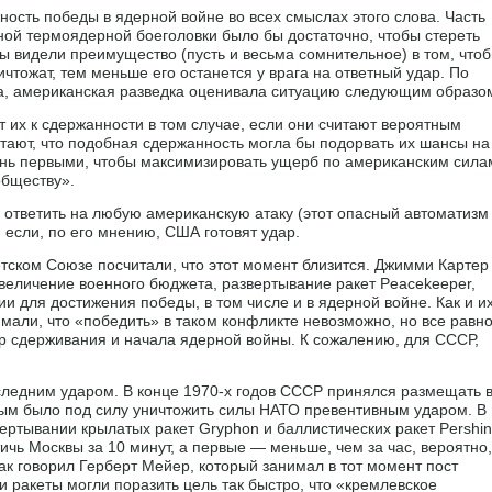
ость победы в ядерной войне во всех смыслах этого слова. Часть
ной термоядерной боеголовки было бы достаточно, чтобы стереть
ты видели преимущество (пусть и весьма сомнительное) в том, что
чтожат, тем меньше его останется у врага на ответный удар. По
а, американская разведка оценивала ситуацию следующим образо
 их к сдержанности в том случае, если они считают вероятным
итают, что подобная сдержанность могла бы подорвать их шансы на
гонь первыми, чтобы максимизировать ущерб по американским сила
обществу».
у ответить на любую американскую атаку (этот опасный автоматизм
, если, по его мнению, США готовят удар.
ском Союзе посчитали, что этот момент близится. Джимми Картер
еличение военного бюджета, развертывание ракет Peacekeeper,
 для достижения победы, в том числе и в ядерной войне. Как и и
имали, что «победить» в таком конфликте невозможно, но все равн
ер сдерживания и начала ядерной войны. К сожалению, для СССР,
следним ударом. В конце 1970-х годов СССР принялся размещать 
рым было под силу уничтожить силы НАТО превентивным ударом. В
ертывании крылатых ракет Gryphon и баллистических ракет Pershi
тичь Москвы за 10 минут, а первые — меньше, чем за час, вероятно,
ак говорил Герберт Мейер, который занимал в тот момент пост
и ракеты могли поразить цель так быстро, что «кремлевское