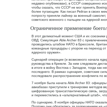
недавно опубликован), в СССР совершенно иск
чтобы сказать, что СССР не мог принять Boein
более пугающим. Как писал Рейган в своих мем
попросту приняли лайнер за военный самолет,
советского военного с пальцем на ядерной кн
Ограниченное применение боего
В этот деликатный момент США и их союзники
ОВД. Симуляция Able Archer 83 с привлечение
проводились штабом НАТО в Брюсселе, британ
командные процедуры с упором на переход от
ядерного оружия».
Сценарий операции (и возможного начала яде
руководства в Кремле. За ним следовали дист
в итоге в войну Востока с Западом, тогда как 
последнего. В рамках сценария, советские сил
последовало распространение конфликта по в
7 ноября была начата Able Archer 83: офицеры
авиабазах приступили к тренировке методов в
шифрованную трансатлантическую связь, загру
и переместились в «альтернативный штаб», чт
По сценарию, 8 ноября офицеры НАТО оказалис
Поэтому они обратились за разрешением на «