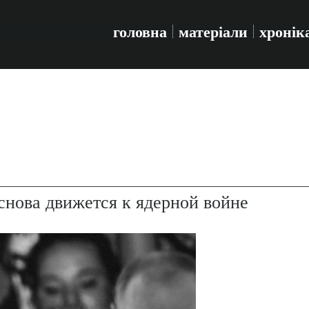
головна
матеріали
хронік
снова движется к ядерной войне