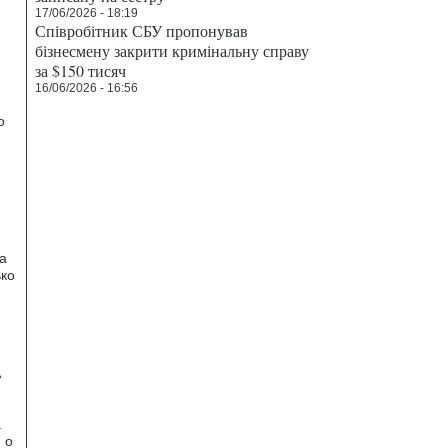
17/06/2026 - 18:19
Співробітник СБУ пропонував
бізнесмену закрити кримінальну справу
за $150 тисяч
16/06/2026 - 16:56
о
а
ько
А
а
 о