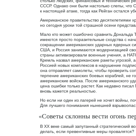
столько людских, финансовых и технических ре
СССР. Однако они были настолько слепы, что
к настоящей атаке, тогда как Рейган остался 
Американское правительство десятилетиями хр
но сегодня уроки той страшной осени представ
Мало кто может ошибочно сравнить Дональда Т
имеются просто поразительные сходства с нач
сокращении американских ударных ядерных сил 
США, и Россия занимаются модернизацией сво
страны активизировали военные учения, а НАТ
Кремль назвал американские ракеты угрозой, а
Россией новых комплексов в нарушение подпис
она отправляет самолеты, чтобы проверить со
терпение американских боевых кораблей, не го
американские войска. После американского уд
цена ошибки только растет. Как недавно писал 
вновь кажется реальностью.
Но если ни один из лагерей не хочет войны, п
Для лучшего понимания нынешней взрывоопасно
«Советы склонны вести огонь п
В ХХ веке самый запутанный стратегический во
делать, если превентивные меры провалятся?