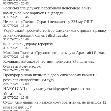
03/08/2026 - 20:43
Російські спецслужби переконали пенсіонера вбити
командира 2-го корпусу Нацгвардії
31/07/2026 - 19:45
Не тільки «Скеля». Страх і ненависть у 225-му ОШП
31/07/2026 - 18:19
Український гросмейстер Ігор Самуненков отримав відзнаку
за найкрасивіший хід на Titled Tuesday
31/07/2026 - 14:48
ФСБ «шиє» Дурову тероризм
31/07/2026 - 13:37
Михайло Ткач: за «Трухою» стирчать вуха Арахамії і Єрмака
30/07/2026 - 13:49
Командир військової частини примусив 83 підлеглих
будувати йому маєток
29/07/2026 - 21:38
Прокурор знімав інтимне відео у службовому кабінеті і
розсилав співробітницям суду
29/07/2026 - 17:09
НАБУ і САП пошукали у ексвіцепрем’єрки незаконне
збагачення
28/07/2026 - 19:48
Суддя, спійманий на незаконному збагаченні, не знайшов 12
млн грн для ЗСУ