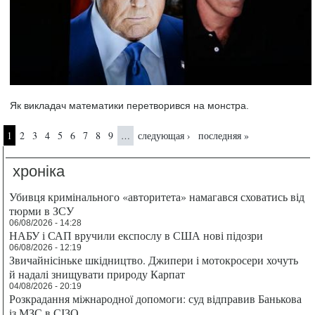
Як викладач математики перетворився на монстра.
Страницы
1
2
3
4
5
6
7
8
9
следующая ›
последняя »
…
хроніка
Убивця кримінального «авторитета» намагався сховатись від
тюрми в ЗСУ
06/08/2026 - 14:28
НАБУ і САП вручили експослу в США нові підозри
06/08/2026 - 12:19
Звичайнісіньке шкідництво. Джипери і мотокросери хочуть
й надалі знищувати природу Карпат
04/08/2026 - 20:19
Розкрадання міжнародної допомоги: суд відправив Банькова
із МЗС в СІЗО