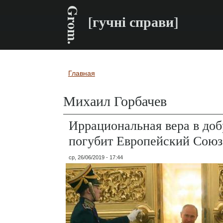
Grom.
[гучні справи]
Главная
Вы здесь
Михаил Горбачев
Иррациональная вера в до
погубит Европейский Союз
ср, 26/06/2019 - 17:44