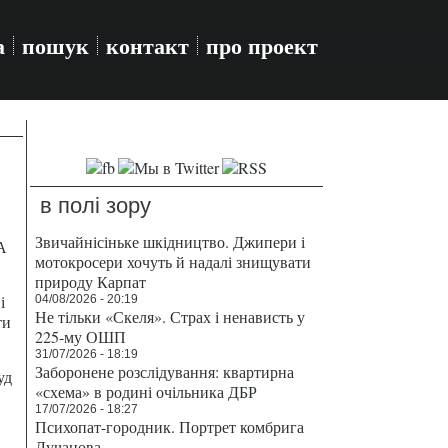
а
пошук
контакт
про проект
в полі зору
Звичайнісіньке шкідництво. Джипери і
А
мотокросери хочуть й надалі знищувати
природу Карпат
і
04/08/2026 - 20:19
Не тільки «Скеля». Страх і ненависть у
ти
225-му ОШП
31/07/2026 - 18:19
Заборонене розслідування: квартирна
уд
«схема» в родині очільника ДБР
17/07/2026 - 18:27
Психопат-городник. Портрет комбрига
Лучанова