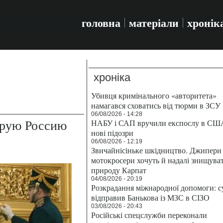
головна
матеріали
хронік
хроніка
Убивця кримінального «авторитета»
намагався сховатись від тюрми в ЗСУ
06/08/2026 - 14:28
брую Россию
НАБУ і САП вручили експослу в СШ
нові підозри
06/08/2026 - 12:19
Звичайнісіньке шкідництво. Джипери 
мотокросери хочуть й надалі знищува
природу Карпат
04/08/2026 - 20:19
Розкрадання міжнародної допомоги: с
відправив Банькова із МЗС в СІЗО
03/08/2026 - 20:43
Російські спецслужби переконали