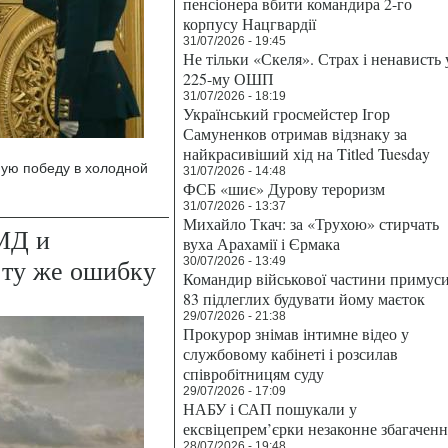
пенсіонера вбити командира 2-го
корпусу Нацгвардії
31/07/2026 - 19:45
Не тільки «Скеля». Страх і ненависть 
225-му ОШП
31/07/2026 - 18:19
Український гросмейстер Ігор
Самуненков отримав відзнаку за
найкрасивіший хід на Titled Tuesday
ную победу в холодной
31/07/2026 - 14:48
ФСБ «шиє» Дурову тероризм
31/07/2026 - 13:37
Михайло Ткач: за «Трухою» стирчать
МД и
вуха Арахамії і Єрмака
 ту же ошибку
30/07/2026 - 13:49
Командир військової частини примус
83 підлеглих будувати йому маєток
29/07/2026 - 21:38
Прокурор знімав інтимне відео у
службовому кабінеті і розсилав
співробітницям суду
29/07/2026 - 17:09
НАБУ і САП пошукали у
ексвіцепрем’єрки незаконне збагаченн
28/07/2026 - 19:48