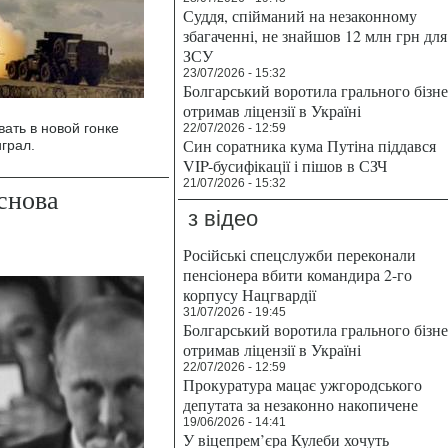
Суддя, спійманий на незаконному
збагаченні, не знайшов 12 млн грн для
ЗСУ
23/07/2026 - 15:32
Болгарський воротила грального бізн
отримав ліцензії в Україні
ать в новой гонке
22/07/2026 - 12:59
Син соратника кума Путіна піддався
грал.
VIP-бусифікації і пішов в СЗЧ
21/07/2026 - 15:32
снова
з відео
Російські спецслужби переконали
пенсіонера вбити командира 2-го
корпусу Нацгвардії
31/07/2026 - 19:45
Болгарський воротила грального бізн
отримав ліцензії в Україні
22/07/2026 - 12:59
Прокуратура мацає ужгородського
депутата за незаконно накопичене
19/06/2026 - 14:41
У віцепрем’єра Кулеби хочуть