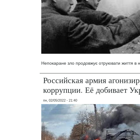
Непокаране зло продовжує отруювати життя в н
Российская армия агонизир
коррупции. Её добивает Ук
пн, 02/05/2022 - 21:40