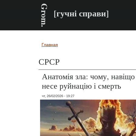
Grom.
[гучні справи]
Главная
Вы здесь
СРСР
Анатомія зла: чому, навіщо 
несе руйнацію і смерть
чт, 26/02/2026 - 19:27