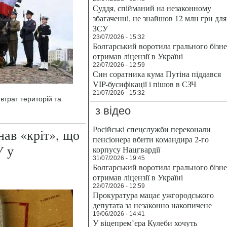
Суддя, спійманий на незаконному
збагаченні, не знайшов 12 млн грн для
ЗСУ
23/07/2026 - 15:32
Болгарський воротила грального бізн
отримав ліцензії в Україні
22/07/2026 - 12:59
Син соратника кума Путіна піддався
VIP-бусифікації і пішов в СЗЧ
21/07/2026 - 15:32
втрат територій та
з відео
Російські спецслужби переконали
нав «кріт», що
пенсіонера вбити командира 2-го
У у
корпусу Нацгвардії
31/07/2026 - 19:45
Болгарський воротила грального бізн
отримав ліцензії в Україні
22/07/2026 - 12:59
Прокуратура мацає ужгородського
депутата за незаконно накопичене
19/06/2026 - 14:41
У віцепрем’єра Кулеби хочуть