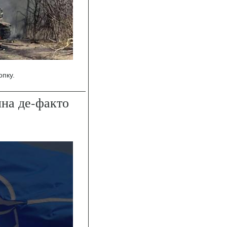
опку.
на де-факто