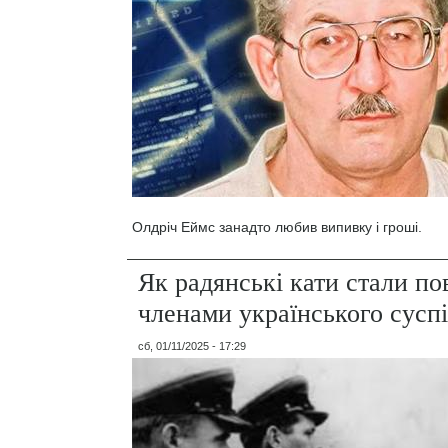
Олдріч Еймс занадто любив випивку і гроші.
Як радянські кати стали п
членами українського сусп
сб, 01/11/2025 - 17:29