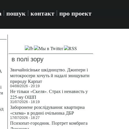
а
пошук
контакт
про проект
в полі зору
Звичайнісіньке шкідництво. Джипери і
А
мотокросери хочуть й надалі знищувати
природу Карпат
і
04/08/2026 - 20:19
Не тільки «Скеля». Страх і ненависть у
ти
225-му ОШП
31/07/2026 - 18:19
Заборонене розслідування: квартирна
уд
«схема» в родині очільника ДБР
17/07/2026 - 18:27
Психопат-городник. Портрет комбрига
Лучанова