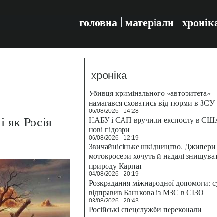
головна
матеріали
хронік
хроніка
Убивця кримінального «авторитета»
намагався сховатись від тюрми в ЗСУ
06/08/2026 - 14:28
і як Росія
НАБУ і САП вручили експослу в СШ
нові підозри
06/08/2026 - 12:19
Звичайнісіньке шкідництво. Джипери 
мотокросери хочуть й надалі знищува
природу Карпат
04/08/2026 - 20:19
Розкрадання міжнародної допомоги: с
відправив Банькова із МЗС в СІЗО
03/08/2026 - 20:43
Російські спецслужби переконали