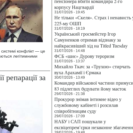
пенсіонера вбити командира 2-го
корпусу Нацгвардії
31/07/2026 - 19:45
Не тільки «Скеля». Страх і ненависть 
225-му ОШП
31/07/2026 - 18:19
Український гросмейстер Ігор
Самуненков отримав відзнаку за
найкрасивіший хід на Titled Tuesday
 системі конфлікт — це
31/07/2026 - 14:48
ФСБ «шиє» Дурову тероризм
жаються легітимними
31/07/2026 - 13:37
Михайло Ткач: за «Трухою» стирчать
вуха Арахамії і Єрмака
ї репарації за
30/07/2026 - 13:49
Командир військової частини примус
83 підлеглих будувати йому маєток
29/07/2026 - 21:38
Прокурор знімав інтимне відео у
службовому кабінеті і розсилав
співробітницям суду
29/07/2026 - 17:09
НАБУ і САП пошукали у
ексвіцепрем’єрки незаконне збагаченн
28/07/2026 - 19:48