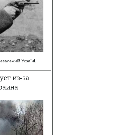
езалежній Україні.
ует из-за
раина