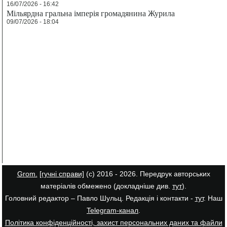
16/07/2026 - 16:42
Мільярдна гральна імперія громадянина Журила
09/07/2026 - 18:04
Grom.
[гучні справи]
(с) 2016 - 2026. Передрук авторських
матеріалів обмежено (докладніше див.
тут
).
Головний редактор – Павло Шульц. Редакція і контакти -
тут
. Наш
Telegram-канал
.
Політика конфіденційності, захист персональних даних та файли