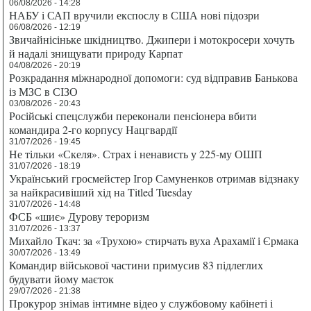
06/08/2026 - 14:28
НАБУ і САП вручили експослу в США нові підозри
06/08/2026 - 12:19
Звичайнісіньке шкідництво. Джипери і мотокросери хочуть
й надалі знищувати природу Карпат
04/08/2026 - 20:19
Розкрадання міжнародної допомоги: суд відправив Банькова
із МЗС в СІЗО
03/08/2026 - 20:43
Російські спецслужби переконали пенсіонера вбити
командира 2-го корпусу Нацгвардії
31/07/2026 - 19:45
Не тільки «Скеля». Страх і ненависть у 225-му ОШП
31/07/2026 - 18:19
Український гросмейстер Ігор Самуненков отримав відзнаку
за найкрасивіший хід на Titled Tuesday
31/07/2026 - 14:48
ФСБ «шиє» Дурову тероризм
31/07/2026 - 13:37
Михайло Ткач: за «Трухою» стирчать вуха Арахамії і Єрмака
30/07/2026 - 13:49
Командир військової частини примусив 83 підлеглих
будувати йому маєток
29/07/2026 - 21:38
Прокурор знімав інтимне відео у службовому кабінеті і