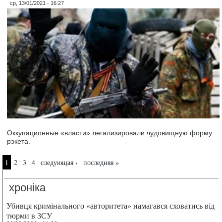
ср, 13/01/2021 - 16:27
Оккупационные «власти» легализировали чудовищную форму
рэкета.
Страницы
1
2
3
4
следующая ›
последняя »
хроніка
Убивця кримінального «авторитета» намагався сховатись від
тюрми в ЗСУ