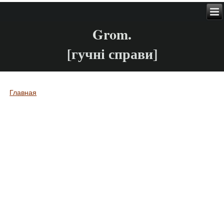
Grom.
[гучні справи]
Главная
Вы здесь