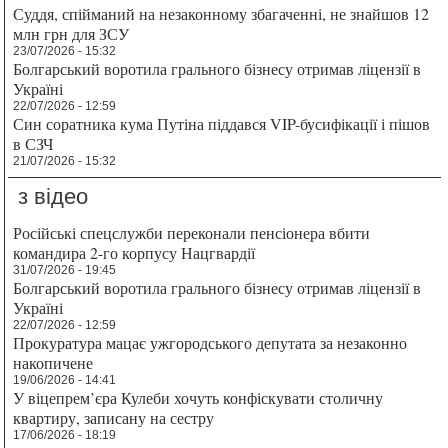
Суддя, спійманий на незаконному збагаченні, не знайшов 12
млн грн для ЗСУ
23/07/2026 - 15:32
Болгарський воротила грального бізнесу отримав ліцензії в
Україні
22/07/2026 - 12:59
Син соратника кума Путіна піддався VIP-бусифікації і пішов
в СЗЧ
21/07/2026 - 15:32
з відео
Російські спецслужби переконали пенсіонера вбити
командира 2-го корпусу Нацгвардії
31/07/2026 - 19:45
Болгарський воротила грального бізнесу отримав ліцензії в
Україні
22/07/2026 - 12:59
Прокуратура мацає ужгородського депутата за незаконно
накопичене
19/06/2026 - 14:41
У віцепрем’єра Кулеби хочуть конфіскувати столичну
квартиру, записану на сестру
17/06/2026 - 18:19