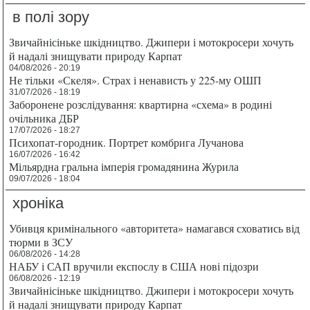
в полі зору
Звичайнісіньке шкідництво. Джипери і мотокросери хочуть
й надалі знищувати природу Карпат
04/08/2026 - 20:19
Не тільки «Скеля». Страх і ненависть у 225-му ОШП
31/07/2026 - 18:19
Заборонене розслідування: квартирна «схема» в родині
очільника ДБР
17/07/2026 - 18:27
Психопат-городник. Портрет комбрига Лучанова
16/07/2026 - 16:42
Мільярдна гральна імперія громадянина Журила
09/07/2026 - 18:04
хроніка
Убивця кримінального «авторитета» намагався сховатись від
тюрми в ЗСУ
06/08/2026 - 14:28
НАБУ і САП вручили експослу в США нові підозри
06/08/2026 - 12:19
Звичайнісіньке шкідництво. Джипери і мотокросери хочуть
й надалі знищувати природу Карпат