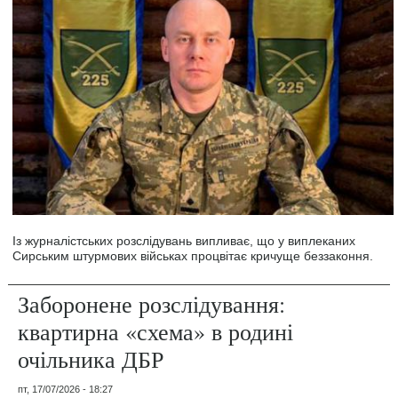
Із журналістських розслідувань випливає, що у виплеканих
Сирським штурмових військах процвітає кричуще беззаконня.
Заборонене розслідування:
квартирна «схема» в родині
очільника ДБР
пт, 17/07/2026 - 18:27