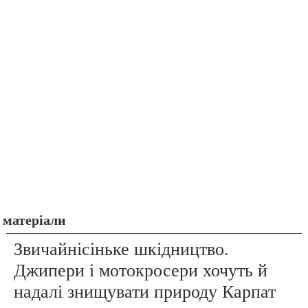
матеріали
Звичайнісіньке шкідництво.
Джипери і мотокросери хочуть й
надалі знищувати природу Карпат