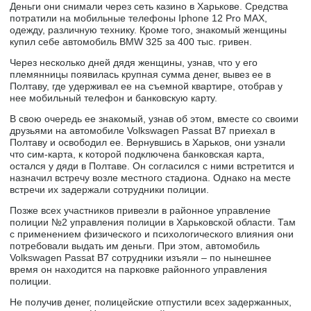
Деньги они снимали через сеть казино в Харькове. Средства
потратили на мобильные телефоны Iphone 12 Pro МАХ,
одежду, различную технику. Кроме того, знакомый женщины
купил себе автомобиль BMW 325 за 400 тыс. гривен.
Через несколько дней дядя женщины, узнав, что у его
племянницы появилась крупная сумма денег, вывез ее в
Полтаву, где удерживал ее на съемной квартире, отобрав у
нее мобильный телефон и банковскую карту.
В свою очередь ее знакомый, узнав об этом, вместе со своими
друзьями на автомобиле Volkswagen Passat B7 приехал в
Полтаву и освободил ее. Вернувшись в Харьков, они узнали
что сим-карта, к которой подключена банковская карта,
остался у дяди в Полтаве. Он согласился с ними встретится и
назначил встречу возле местного стадиона. Однако на месте
встречи их задержали сотрудники полиции.
Позже всех участников привезли в районное управление
полиции №2 управления полиции в Харьковской области. Там
с применением физического и психологического влияния они
потребовали выдать им деньги. При этом, автомобиль
Volkswagen Passat B7 сотрудники изъяли – по нынешнее
время он находится на парковке районного управления
полиции.
Не получив денег, полицейские отпустили всех задержанных,