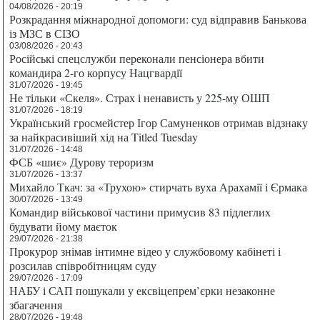
04/08/2026 - 20:19
Розкрадання міжнародної допомоги: суд відправив Банькова
із МЗС в СІЗО
03/08/2026 - 20:43
Російські спецслужби переконали пенсіонера вбити
командира 2-го корпусу Нацгвардії
31/07/2026 - 19:45
Не тільки «Скеля». Страх і ненависть у 225-му ОШП
31/07/2026 - 18:19
Український гросмейстер Ігор Самуненков отримав відзнаку
за найкрасивіший хід на Titled Tuesday
31/07/2026 - 14:48
ФСБ «шиє» Дурову тероризм
31/07/2026 - 13:37
Михайло Ткач: за «Трухою» стирчать вуха Арахамії і Єрмака
30/07/2026 - 13:49
Командир військової частини примусив 83 підлеглих
будувати йому маєток
29/07/2026 - 21:38
Прокурор знімав інтимне відео у службовому кабінеті і
розсилав співробітницям суду
29/07/2026 - 17:09
НАБУ і САП пошукали у ексвіцепрем’єрки незаконне
збагачення
28/07/2026 - 19:48