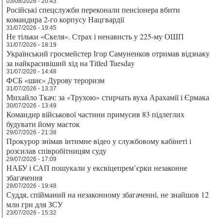
03/08/2026 - 20:43
Російські спецслужби переконали пенсіонера вбити
командира 2-го корпусу Нацгвардії
31/07/2026 - 19:45
Не тільки «Скеля». Страх і ненависть у 225-му ОШП
31/07/2026 - 18:19
Український гросмейстер Ігор Самуненков отримав відзнаку
за найкрасивіший хід на Titled Tuesday
31/07/2026 - 14:48
ФСБ «шиє» Дурову тероризм
31/07/2026 - 13:37
Михайло Ткач: за «Трухою» стирчать вуха Арахамії і Єрмака
30/07/2026 - 13:49
Командир військової частини примусив 83 підлеглих
будувати йому маєток
29/07/2026 - 21:38
Прокурор знімав інтимне відео у службовому кабінеті і
розсилав співробітницям суду
29/07/2026 - 17:09
НАБУ і САП пошукали у ексвіцепрем’єрки незаконне
збагачення
28/07/2026 - 19:48
Суддя, спійманий на незаконному збагаченні, не знайшов 12
млн грн для ЗСУ
23/07/2026 - 15:32