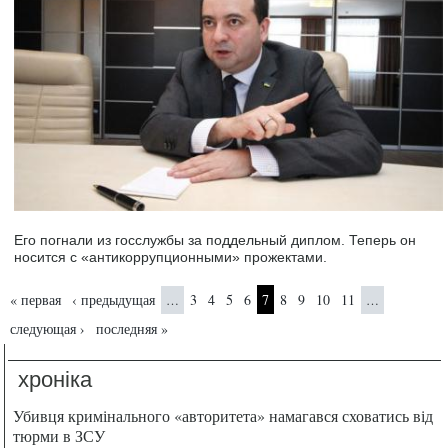
Его погнали из госслужбы за поддельный диплом. Теперь он
носится с «антикоррупционными» прожектами.
Страницы
« первая
‹ предыдущая
3
4
5
6
7
8
9
10
11
…
…
следующая ›
последняя »
хроніка
Убивця кримінального «авторитета» намагався сховатись від
тюрми в ЗСУ