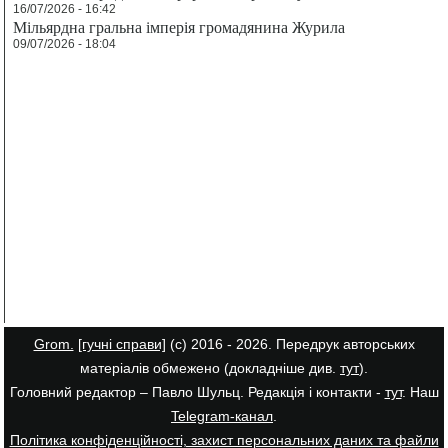
16/07/2026 - 16:42
Мільярдна гральна імперія громадянина Журила
09/07/2026 - 18:04
Grom.
[гучні справи]
(с) 2016 - 2026. Передрук авторських
матеріалів обмежено (докладніше див.
тут
).
Головний редактор – Павло Шульц. Редакція і контакти -
тут
. Наш
Telegram-канал
.
Політика конфіденційності, захист персональних даних та файли