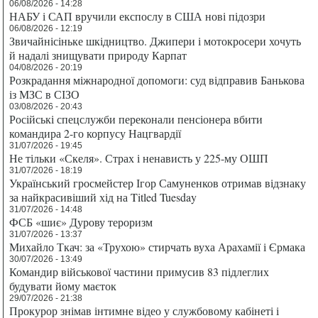
06/08/2026 - 14:28
НАБУ і САП вручили експослу в США нові підозри
06/08/2026 - 12:19
Звичайнісіньке шкідництво. Джипери і мотокросери хочуть
й надалі знищувати природу Карпат
04/08/2026 - 20:19
Розкрадання міжнародної допомоги: суд відправив Банькова
із МЗС в СІЗО
03/08/2026 - 20:43
Російські спецслужби переконали пенсіонера вбити
командира 2-го корпусу Нацгвардії
31/07/2026 - 19:45
Не тільки «Скеля». Страх і ненависть у 225-му ОШП
31/07/2026 - 18:19
Український гросмейстер Ігор Самуненков отримав відзнаку
за найкрасивіший хід на Titled Tuesday
31/07/2026 - 14:48
ФСБ «шиє» Дурову тероризм
31/07/2026 - 13:37
Михайло Ткач: за «Трухою» стирчать вуха Арахамії і Єрмака
30/07/2026 - 13:49
Командир військової частини примусив 83 підлеглих
будувати йому маєток
29/07/2026 - 21:38
Прокурор знімав інтимне відео у службовому кабінеті і