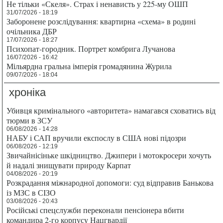
Не тільки «Скеля». Страх і ненависть у 225-му ОШП
31/07/2026 - 18:19
Заборонене розслідування: квартирна «схема» в родині
очільника ДБР
17/07/2026 - 18:27
Психопат-городник. Портрет комбрига Лучанова
16/07/2026 - 16:42
Мільярдна гральна імперія громадянина Журила
09/07/2026 - 18:04
хроніка
Убивця кримінального «авторитета» намагався сховатись від
тюрми в ЗСУ
06/08/2026 - 14:28
НАБУ і САП вручили експослу в США нові підозри
06/08/2026 - 12:19
Звичайнісіньке шкідництво. Джипери і мотокросери хочуть
й надалі знищувати природу Карпат
04/08/2026 - 20:19
Розкрадання міжнародної допомоги: суд відправив Банькова
із МЗС в СІЗО
03/08/2026 - 20:43
Російські спецслужби переконали пенсіонера вбити
командира 2-го корпусу Нацгвардії