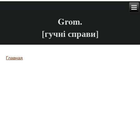
Grom.
[гучні справи]
Главная
Вы здесь