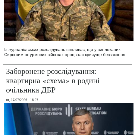
Із журналістських розслідувань випливає, що у виплеканих
Сирським штурмових військах процвітає кричуще беззаконня.
Заборонене розслідування:
квартирна «схема» в родині
очільника ДБР
пт, 17/07/2026 - 18:27