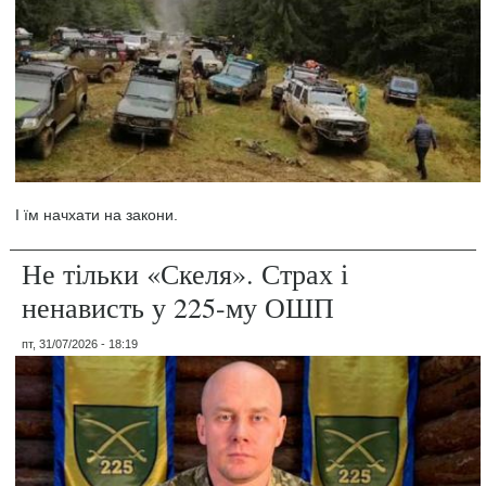
І їм начхати на закони.
Не тільки «Скеля». Страх і
ненависть у 225-му ОШП
пт, 31/07/2026 - 18:19