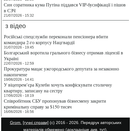
Син соратника кума Путіна піддався VIP-бусифікації і пішов
в СЗЧ
21/07/2026 - 15:32
з відео
Російські спецслужби переконали пенсіонера вбити
командира 2-го корпусу Нацгвардії
31/07/2026 - 19:45
Болгарський воротила грального бізнесу отримав ліцензії в
Україні
22/07/2026 - 12:59
Прокуратура мацає ужгородського депутата за незаконно
накопичене
19/06/2026 - 14:41
У віцепрем’єра Кулеби хочуть конфіскувати столичну
квартиру, записану на сестру
17/06/2026 - 18:19
Співробітник СБУ пропонував бізнесмену закрити
кримінальну справу за $150 тисяч
16/06/2026 - 16:56
Grom.
[гучні справи]
(с) 2016 - 2026. Передрук авторських
матеріалів обмежено (докладніше див.
тут
).