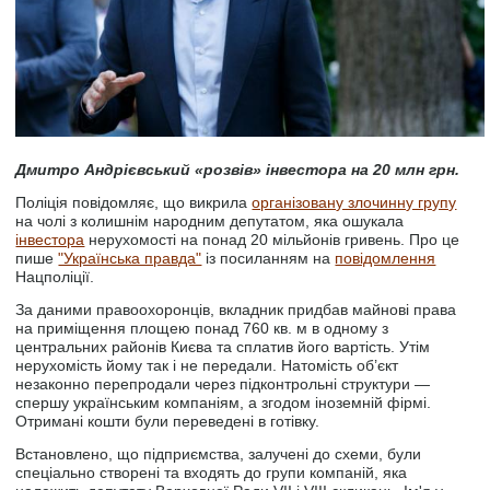
Дмитро Андрієвський «розвів» інвестора на 20 млн грн.
Поліція повідомляє, що викрила
організовану злочинну групу
на чолі з колишнім народним депутатом, яка ошукала
інвестора
нерухомості на понад 20 мільйонів гривень. Про це
пише
"Українська правда"
із посиланням на
повідомлення
Нацполіції.
За даними правоохоронців, вкладник придбав майнові права
на приміщення площею понад 760 кв. м в одному з
центральних районів Києва та сплатив його вартість. Утім
нерухомість йому так і не передали. Натомість об’єкт
незаконно перепродали через підконтрольні структури —
спершу українським компаніям, а згодом іноземній фірмі.
Отримані кошти були переведені в готівку.
Встановлено, що підприємства, залучені до схеми, були
спеціально створені та входять до групи компаній, яка