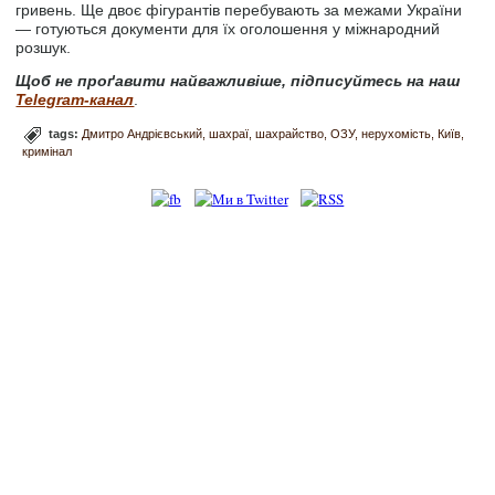
гривень. Ще двоє фігурантів перебувають за межами України
— готуються документи для їх оголошення у міжнародний
розшук.
Щоб не проґавити найважливіше, підписуйтесь на наш
Telegram-канал
.
tags:
Дмитро Андрієвський
шахраї
шахрайство
ОЗУ
нерухомість
Київ
кримінал