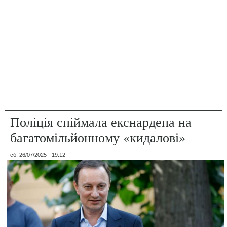
Поліція спіймала екснардепа на
багатомільйонному «кидалові»
сб, 26/07/2025 - 19:12