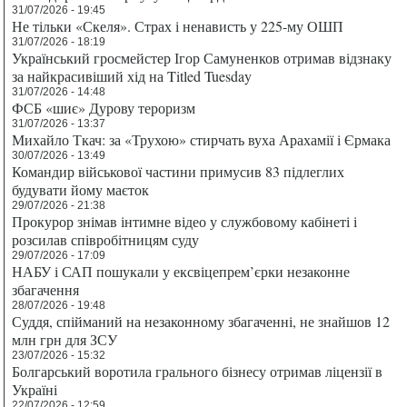
31/07/2026 - 19:45
Не тільки «Скеля». Страх і ненависть у 225-му ОШП
31/07/2026 - 18:19
Український гросмейстер Ігор Самуненков отримав відзнаку
за найкрасивіший хід на Titled Tuesday
31/07/2026 - 14:48
ФСБ «шиє» Дурову тероризм
31/07/2026 - 13:37
Михайло Ткач: за «Трухою» стирчать вуха Арахамії і Єрмака
30/07/2026 - 13:49
Командир військової частини примусив 83 підлеглих
будувати йому маєток
29/07/2026 - 21:38
Прокурор знімав інтимне відео у службовому кабінеті і
розсилав співробітницям суду
29/07/2026 - 17:09
НАБУ і САП пошукали у ексвіцепрем’єрки незаконне
збагачення
28/07/2026 - 19:48
Суддя, спійманий на незаконному збагаченні, не знайшов 12
млн грн для ЗСУ
23/07/2026 - 15:32
Болгарський воротила грального бізнесу отримав ліцензії в
Україні
22/07/2026 - 12:59