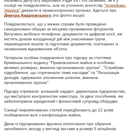
належить депутату Верховної Ради VII і VIII скликань. Ім'я у
поліції не повідомляють, але як уточнило агентству
"Інтерфакс-
Україна"
джерело в правоохоронних органах, йдеться про
Дмитра Андрієвського
(на фото вище)
.
Повідомляється, що у межах справи було проведено
санкціоновані обшуки за місцями проживання фігурантів.
Вилучено мобільні телефони, документи та цифрові носії, які
містять докази координації дій між учасниками групи,
переміщення коштів та підготовки документів, пов’язаних із
незаконним відчуженням об’єкта.
Чотирьом особам повідомлено про підозру за статтями
Кримінального кодексу "Привласнення майна в особливо
великих розмірах, вчинене організованою групою", "Службове
підроблення, що спричинило тяжкі наслідки" та "Легалізація
доходів, одержаних злочинним шляхом, вчинена
організованою групою".
Підозру отримали: колишній нардеп, директорка підприємства,
що виступало контрагентом інвестора, та двоє пособників, які
забезпечували юридичний і фінансовий супровід оборудки.
Санкції інкримінованих статей передбачають до 12 років
позбавлення волі з конфіскацією майна.
Двом із підозрюваних вручено клопотання про обрання
запобіжного заходу у вигляді застави в розмірі 5 мільйонів