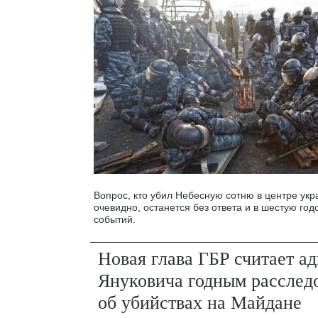
Вопрос, кто убил Небесную сотню в центре укр
очевидно, останется без ответа и в шестую го
событий.
Новая глава ГБР считает ад
Януковича годным расслед
об убийствах на Майдане