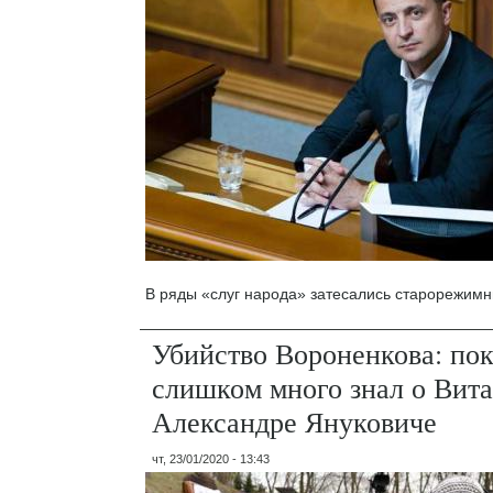
В ряды «слуг народа» затесались старорежим
Убийство Вороненкова: по
слишком много знал о Вита
Александре Януковиче
чт, 23/01/2020 - 13:43