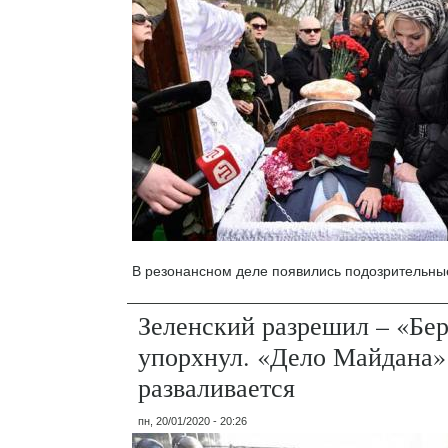
В резонансном деле появились подозрительны
Зеленский разрешил – «Бе
упорхнул. «Дело Майдана»
разваливается
пн, 20/01/2020 - 20:26