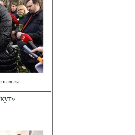
е нюансы.
ркут»