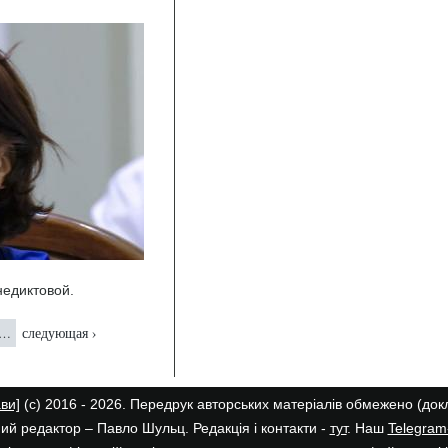
недиктовой.
следующая ›
…
ави]
(с) 2016 - 2026. Передрук авторських матеріалів обмежено (до
ий редактор – Павло Шульц. Редакція і контакти -
тут
. Наш
Telegram