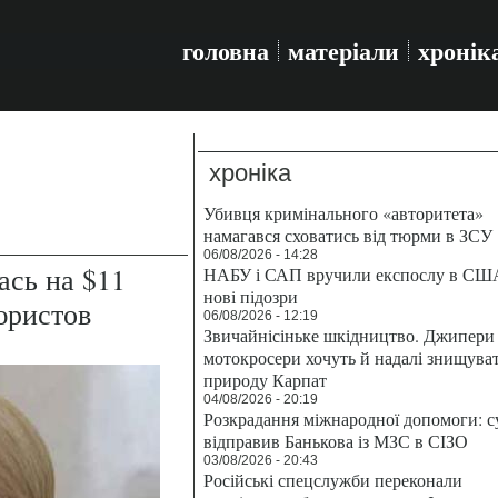
головна
матеріали
хронік
хроніка
Убивця кримінального «авторитета»
намагався сховатись від тюрми в ЗСУ
06/08/2026 - 14:28
сь на $11
НАБУ і САП вручили експослу в СШ
нові підозри
юристов
06/08/2026 - 12:19
Звичайнісіньке шкідництво. Джипери 
мотокросери хочуть й надалі знищува
природу Карпат
04/08/2026 - 20:19
Розкрадання міжнародної допомоги: с
відправив Банькова із МЗС в СІЗО
03/08/2026 - 20:43
Російські спецслужби переконали