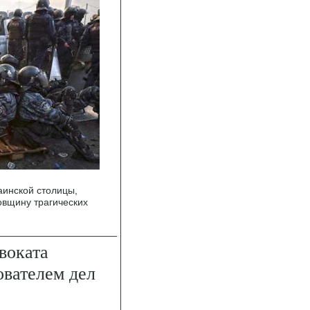
аинской столицы,
довщину трагических
воката
ователем дел