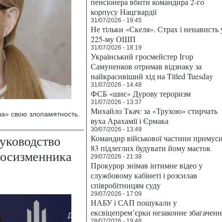
пенсіонера вбити командира 2-го
корпусу Нацгвардії
31/07/2026 - 19:45
Не тільки «Скеля». Страх і ненависть 
225-му ОШП
31/07/2026 - 18:19
Український гросмейстер Ігор
Самуненков отримав відзнаку за
найкрасивіший хід на Titled Tuesday
31/07/2026 - 14:48
ФСБ «шиє» Дурову тероризм
31/07/2026 - 13:37
Михайло Ткач: за «Трухою» стирчать
а» свою злопамятность.
вуха Арахамії і Єрмака
30/07/2026 - 13:49
руководство
Командир військової частини примус
83 підлеглих будувати йому маєток
госизменника
29/07/2026 - 21:38
Прокурор знімав інтимне відео у
службовому кабінеті і розсилав
співробітницям суду
29/07/2026 - 17:09
НАБУ і САП пошукали у
ексвіцепрем’єрки незаконне збагаченн
28/07/2026 - 19:48