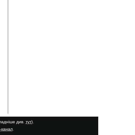
кладніше див.
тут
).
-канал
.