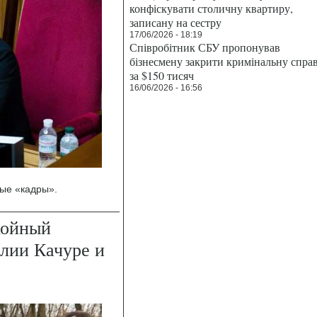
конфіскувати столичну квартиру,
записану на сестру
17/06/2026 - 18:19
Співробітник СБУ пропонував
бізнесмену закрити кримінальну спра
за $150 тисяч
16/06/2026 - 16:56
ные «кадры».
койный
лии Качуре и