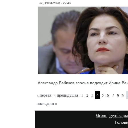
вс, 19/01/2020 - 22:49
Александр Бабиков вполне подходит Ирине Ве
Страницы
« первая
‹ предыдущая
1
2
3
4
5
6
7
8
9
последняя »
Grom.
[гучні спр
Головн