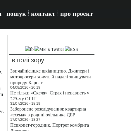
а
пошук
контакт
про проект
в полі зору
Звичайнісіньке шкідництво. Джипери і
А
мотокросери хочуть й надалі знищувати
природу Карпат
і
04/08/2026 - 20:19
Не тільки «Скеля». Страх і ненависть у
ти
225-му ОШП
31/07/2026 - 18:19
Заборонене розслідування: квартирна
уд
«схема» в родині очільника ДБР
17/07/2026 - 18:27
Психопат-городник. Портрет комбрига
Лучанова