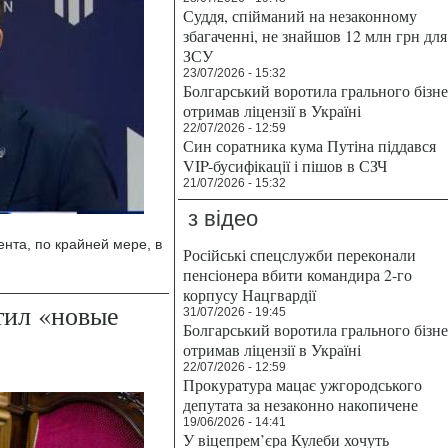
Суддя, спійманий на незаконному
збагаченні, не знайшов 12 млн грн для
ЗСУ
23/07/2026 - 15:32
Болгарський воротила грального бізн
отримав ліцензії в Україні
22/07/2026 - 12:59
Син соратника кума Путіна піддався
VIP-бусифікації і пішов в СЗЧ
21/07/2026 - 15:32
з відео
нта, по крайней мере, в
Російські спецслужби переконали
пенсіонера вбити командира 2-го
корпусу Нацгвардії
тил «новые
31/07/2026 - 19:45
Болгарський воротила грального бізн
отримав ліцензії в Україні
22/07/2026 - 12:59
Прокуратура мацає ужгородського
депутата за незаконно накопичене
19/06/2026 - 14:41
У віцепрем’єра Кулеби хочуть