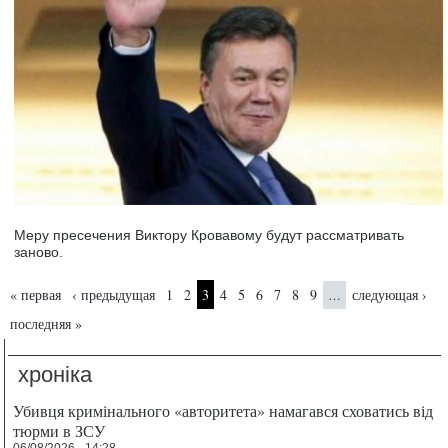
Меру пресечения Виктору Кровавому будут рассматривать
заново.
Страницы
« первая
‹ предыдущая
1
2
3
4
5
6
7
8
9
следующая ›
…
последняя »
хроніка
Убивця кримінального «авторитета» намагався сховатись від
тюрми в ЗСУ
06/08/2026 - 14:28