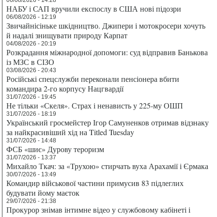
НАБУ і САП вручили експослу в США нові підозри
06/08/2026 - 12:19
Звичайнісіньке шкідництво. Джипери і мотокросери хочуть
й надалі знищувати природу Карпат
04/08/2026 - 20:19
Розкрадання міжнародної допомоги: суд відправив Банькова
із МЗС в СІЗО
03/08/2026 - 20:43
Російські спецслужби переконали пенсіонера вбити
командира 2-го корпусу Нацгвардії
31/07/2026 - 19:45
Не тільки «Скеля». Страх і ненависть у 225-му ОШП
31/07/2026 - 18:19
Український гросмейстер Ігор Самуненков отримав відзнаку
за найкрасивіший хід на Titled Tuesday
31/07/2026 - 14:48
ФСБ «шиє» Дурову тероризм
31/07/2026 - 13:37
Михайло Ткач: за «Трухою» стирчать вуха Арахамії і Єрмака
30/07/2026 - 13:49
Командир військової частини примусив 83 підлеглих
будувати йому маєток
29/07/2026 - 21:38
Прокурор знімав інтимне відео у службовому кабінеті і