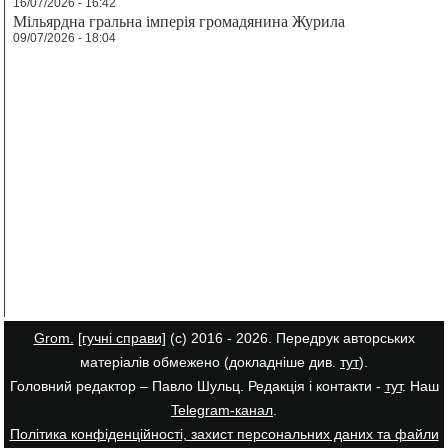
16/07/2026 - 16:42
Мільярдна гральна імперія громадянина Журила
09/07/2026 - 18:04
Grom.
[гучні справи]
(с) 2016 - 2026. Передрук авторських
матеріалів обмежено (докладніше див.
тут
).
Головний редактор – Павло Шульц. Редакція і контакти -
тут
. Наш
Telegram-канал
.
Політика конфіденційності, захист персональних даних та файли