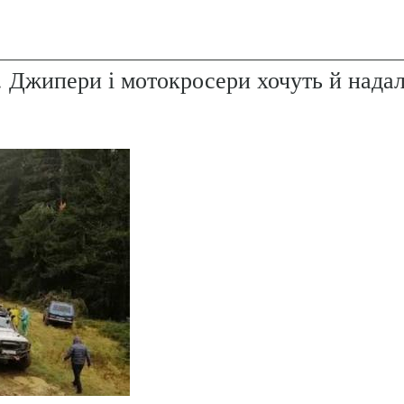
. Джипери і мотокросери хочуть й надал