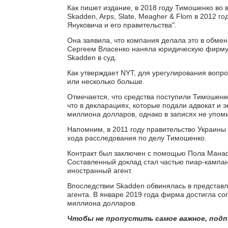
Как пишет издание, в 2018 году Тимошенко во 
Skadden, Arps, Slate, Meagher & Flom в 2012 г
Януковича и его правительства".
Она заявила, что компания делала это в обме
Сергеем Власенко наняла юридическую фирму Re
Skadden в суд.
Как утверждает NYT, для урегулирования вопр
или несколько больше.
Отмечается, что средства поступили Тимошенко 
что в декларациях, которые подали адвокат и э
миллиона долларов, однако в записях не упом
Напомним, в 2011 году правительство Украины 
хода расследования по делу Тимошенко.
Контракт был заключен с помощью Пола Манаф
Составленный доклад стал частью пиар-кампан
иностранный агент.
Впоследствии Skadden обвинялась в представл
агента. В январе 2019 года фирма достигла со
миллиона долларов.
Чтобы не пропустить самое важное, подп