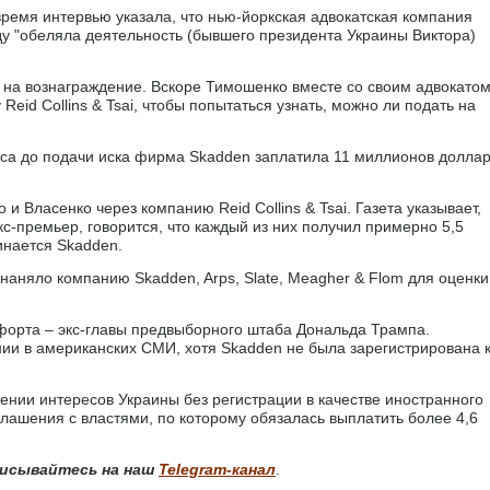
время интервью указала, что нью-йоркская адвокатская компания
оду "обеляла деятельность (бывшего президента Украины Виктора)
н на вознаграждение. Вскоре Тимошенко вместе со своим адвокато
id Collins & Tsai, чтобы попытаться узнать, можно ли подать на
оса до подачи иска фирма Skadden заплатила 11 миллионов долла
и Власенко через компанию Reid Collins & Tsai. Газета указывает,
кс-премьер, говорится, что каждый из них получил примерно 5,5
инается Skadden.
наняло компанию Skadden, Arps, Slate, Meagher & Flom для оценки
орта – экс-главы предвыборного штаба Дональда Трампа.
ии в американских СМИ, хотя Skadden не была зарегистрирована 
ении интересов Украины без регистрации в качестве иностранного
глашения с властями, по которому обязалась выплатить более 4,6
исывайтесь на наш
Telegram-канал
.