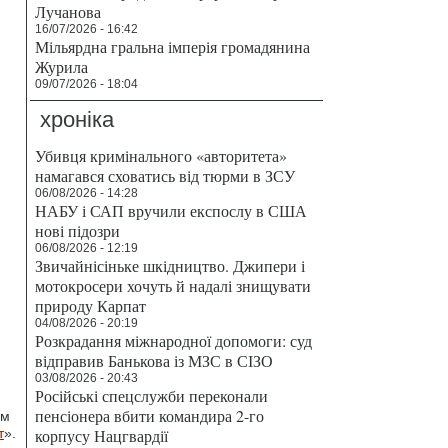
Лучанова
16/07/2026 - 16:42
Мільярдна гральна імперія громадянина
Журила
09/07/2026 - 18:04
хроніка
Убивця кримінального «авторитета»
намагався сховатись від тюрми в ЗСУ
06/08/2026 - 14:28
НАБУ і САП вручили експослу в США
нові підозри
06/08/2026 - 12:19
Звичайнісіньке шкідництво. Джипери і
мотокросери хочуть й надалі знищувати
природу Карпат
04/08/2026 - 20:19
Розкрадання міжнародної допомоги: суд
відправив Банькова із МЗС в СІЗО
03/08/2026 - 20:43
Російські спецслужби переконали
пенсіонера вбити командира 2-го
ом
т
».
корпусу Нацгвардії