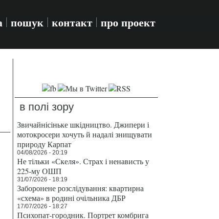
а
пошук
контакт
про проект
в полі зору
Звичайнісіньке шкідництво. Джипери і
мотокросери хочуть й надалі знищувати
природу Карпат
04/08/2026 - 20:19
Не тільки «Скеля». Страх і ненависть у
225-му ОШП
31/07/2026 - 18:19
Заборонене розслідування: квартирна
«схема» в родині очільника ДБР
17/07/2026 - 18:27
Психопат-городник. Портрет комбрига