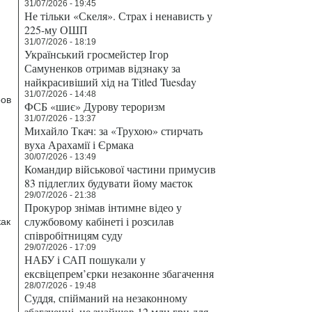
31/07/2026 - 19:45
Не тільки «Скеля». Страх і ненависть у
225-му ОШП
31/07/2026 - 18:19
Український гросмейстер Ігор
м
Самуненков отримав відзнаку за
найкрасивіший хід на Titled Tuesday
31/07/2026 - 14:48
ров
ФСБ «шиє» Дурову тероризм
31/07/2026 - 13:37
Михайло Ткач: за «Трухою» стирчать
вуха Арахамії і Єрмака
30/07/2026 - 13:49
Командир військової частини примусив
83 підлеглих будувати йому маєток
29/07/2026 - 21:38
Прокурор знімав інтимне відео у
службовому кабінеті і розсилав
как
співробітницям суду
29/07/2026 - 17:09
НАБУ і САП пошукали у
ексвіцепрем’єрки незаконне збагачення
28/07/2026 - 19:48
Суддя, спійманий на незаконному
збагаченні, не знайшов 12 млн грн для