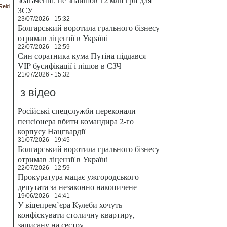
Reid
ЗСУ
23/07/2026 - 15:32
Болгарський воротила грального бізнесу
отримав ліцензії в Україні
22/07/2026 - 12:59
Син соратника кума Путіна піддався
VIP-бусифікації і пішов в СЗЧ
21/07/2026 - 15:32
з відео
Російські спецслужби переконали
пенсіонера вбити командира 2-го
корпусу Нацгвардії
31/07/2026 - 19:45
Болгарський воротила грального бізнесу
отримав ліцензії в Україні
22/07/2026 - 12:59
Прокуратура мацає ужгородського
депутата за незаконно накопичене
19/06/2026 - 14:41
У віцепрем’єра Кулеби хочуть
конфіскувати столичну квартиру,
записану на сестру