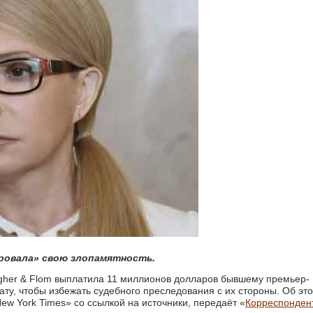
ровала» свою злопамятность.
agher & Flom выплатила 11 миллионов долларов бывшему премьер-
ту, чтобы избежать судебного преследования с их стороны. Об эт
ew York Times» со ссылкой на источники, передаёт «
Корреспонден