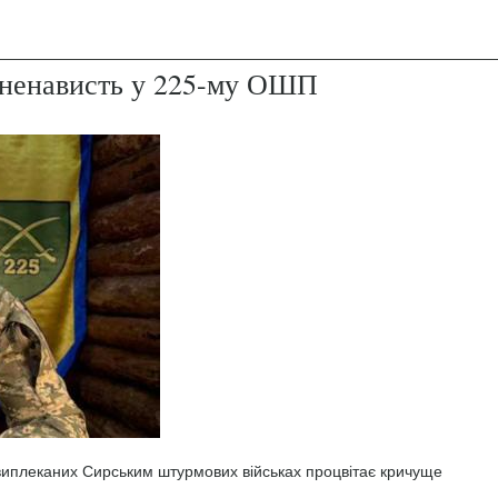
і ненависть у 225-му ОШП
 виплеканих Сирським штурмових військах процвітає кричуще