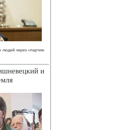
х людей через «партию
ишневецкий и
емля