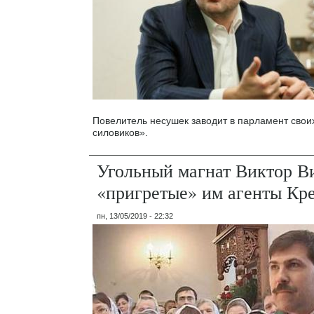
Повелитель несушек заводит в парламент свои
силовиков».
Угольный магнат Виктор В
«пригретые» им агенты Кр
пн, 13/05/2019 - 22:32