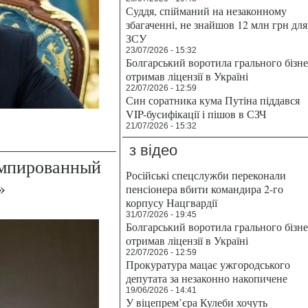
Суддя, спійманий на незаконному
збагаченні, не знайшов 12 млн грн для
ЗСУ
23/07/2026 - 15:32
Болгарський воротила грального бізн
отримав ліцензії в Україні
22/07/2026 - 12:59
Син соратника кума Путіна піддався
VIP-бусифікації і пішов в СЗЧ
21/07/2026 - 15:32
з відео
умпированный
Російські спецслужби переконали
»
пенсіонера вбити командира 2-го
корпусу Нацгвардії
31/07/2026 - 19:45
Болгарський воротила грального бізн
отримав ліцензії в Україні
22/07/2026 - 12:59
Прокуратура мацає ужгородського
депутата за незаконно накопичене
19/06/2026 - 14:41
У віцепрем’єра Кулеби хочуть