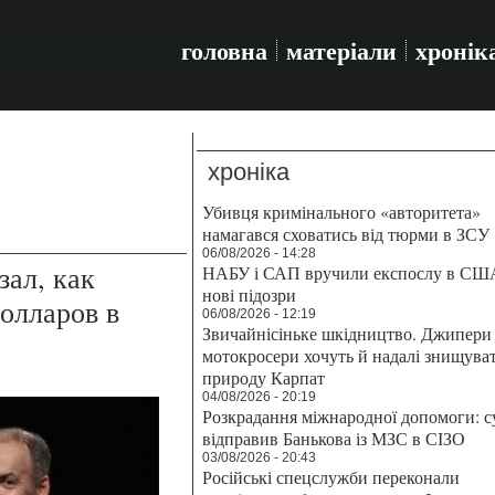
головна
матеріали
хронік
хроніка
Убивця кримінального «авторитета»
намагався сховатись від тюрми в ЗСУ
06/08/2026 - 14:28
ал, как
НАБУ і САП вручили експослу в СШ
нові підозри
олларов в
06/08/2026 - 12:19
Звичайнісіньке шкідництво. Джипери 
мотокросери хочуть й надалі знищува
природу Карпат
04/08/2026 - 20:19
Розкрадання міжнародної допомоги: с
відправив Банькова із МЗС в СІЗО
03/08/2026 - 20:43
Російські спецслужби переконали