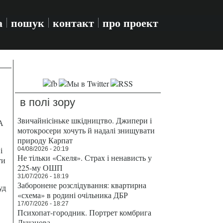
а
пошук
контакт
про проект
в полі зору
Звичайнісіньке шкідництво. Джипери і
А
мотокросери хочуть й надалі знищувати
природу Карпат
і
04/08/2026 - 20:19
Не тільки «Скеля». Страх і ненависть у
ти
225-му ОШП
31/07/2026 - 18:19
Заборонене розслідування: квартирна
уд
«схема» в родині очільника ДБР
17/07/2026 - 18:27
Психопат-городник. Портрет комбрига
Лучанова