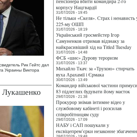
пенсіонера вбити командира 2-го
корпусу Нацгвардії
31/07/2026 - 19:45
Не тільки «Скеля». Страх і ненависть 
225-му ОШП
31/07/2026 - 18:19
Український гросмейстер Ігор
Самуненков отримав відзнаку за
найкрасивіший хід на Titled Tuesday
31/07/2026 - 14:48
ФСБ «шиє» Дурову тероризм
31/07/2026 - 13:37
видетель Рик Гейтс дал
Михайло Ткач: за «Трухою» стирчать
та Украины Виктора
вуха Арахамії і Єрмака
30/07/2026 - 13:49
Командир військової частини примус
в Лукашенко
83 підлеглих будувати йому маєток
29/07/2026 - 21:38
Прокурор знімав інтимне відео у
службовому кабінеті і розсилав
співробітницям суду
29/07/2026 - 17:09
НАБУ і САП пошукали у
ексвіцепрем’єрки незаконне збагаченн
28/07/2026 - 19:48