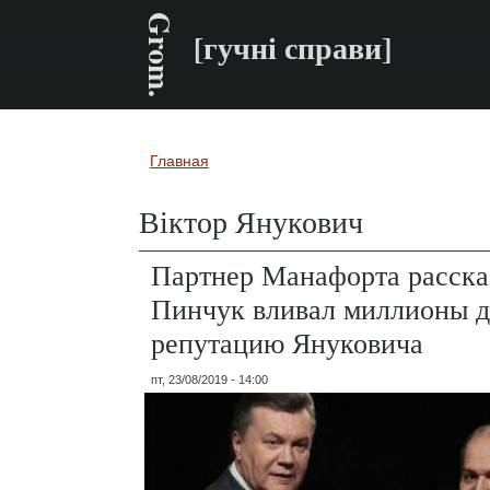
Grom.
[гучні справи]
Главная
Вы здесь
Віктор Янукович
Партнер Манафорта рассказ
Пинчук вливал миллионы д
репутацию Януковича
пт, 23/08/2019 - 14:00