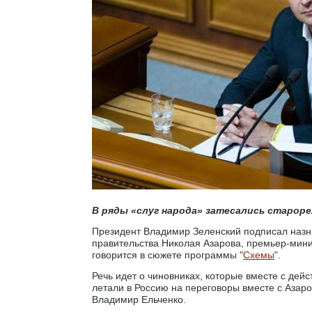
В ряды «слуг народа» затесались старор
Президент Владимир Зеленский подписал назна
правительства Николая Азарова, премьер-мини
говорится в сюжете программы "
Схемы
".
Речь идет о чиновниках, которые вместе с де
летали в Россию на переговоры вместе с Азар
Владимир Ельченко.