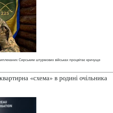
 виплеканих Сирським штурмових військах процвітає кричуще
квартирна «схема» в родині очільника