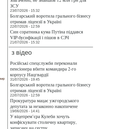
ЗСУ
23/07/2026 - 15:32
Болгарський воротила грального бізнесу
отримав ліцензії в Україні
22/07/2026 - 12:59
Син соратника кума Путіна піддався
VIP-бусифікації і пішов в СЗЧ
21/07/2026 - 15:32
з відео
Російські спецслужби переконали
пенсіонера вбити командира 2-го
корпусу Нацгвардії
мир
31/07/2026 - 19:45
Болгарський воротила грального бізнесу
отримав ліцензії в Україні
22/07/2026 - 12:59
Прокуратура мацає ужгородського
депутата за незаконно накопичене
19/06/2026 - 14:41
У віцепрем’єра Кулеби хочуть
конфіскувати столичну квартиру,
записану на сестру