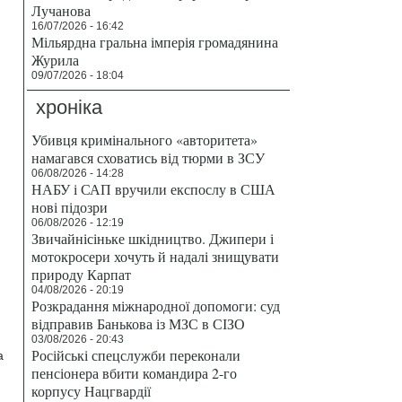
Лучанова
16/07/2026 - 16:42
Мільярдна гральна імперія громадянина
Журила
09/07/2026 - 18:04
хроніка
Убивця кримінального «авторитета»
намагався сховатись від тюрми в ЗСУ
06/08/2026 - 14:28
НАБУ і САП вручили експослу в США
нові підозри
06/08/2026 - 12:19
Звичайнісіньке шкідництво. Джипери і
мотокросери хочуть й надалі знищувати
природу Карпат
04/08/2026 - 20:19
Розкрадання міжнародної допомоги: суд
відправив Банькова із МЗС в СІЗО
03/08/2026 - 20:43
Російські спецслужби переконали
а
пенсіонера вбити командира 2-го
корпусу Нацгвардії