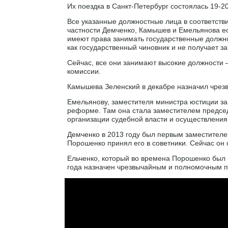
Их поездка в Санкт-Петербург состоялась 19-2
Все указанные должностные лица в соответстви
частности Демченко, Камышев и Емельянова ес
имеют права занимать государственные должност
как государственный чиновник и не получает за
Сейчас, все они занимают высокие должности –
комиссии.
Камышева Зеленский в декабре назначил чрез
Емельянову, заместителя министра юстиции за 
реформе. Там она стала заместителем председ
организации судебной власти и осуществления
Демченко в 2013 году был первым заместителе
Порошенко принял его в советники. Сейчас он 
Ельченко, который во времена Порошенко был
года назначен чрезвычайным и полномочным 