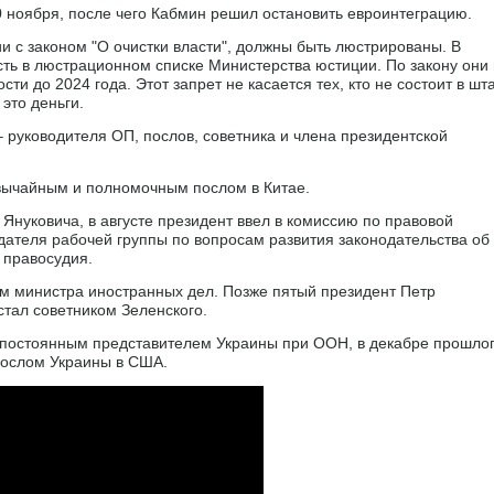
0 ноября, после чего Кабмин решил остановить евроинтеграцию.
и с законом "О очистки власти", должны быть люстрированы. В
ть в люстрационном списке Министерства юстиции. По закону они
и до 2024 года. Этот запрет не касается тех, кто не состоит в шт
 это деньги.
 руководителя ОП, послов, советника и члена президентской
вычайным и полномочным послом в Китае.
Януковича, в августе президент ввел в комиссию по правовой
ателя рабочей группы по вопросам развития законодательства об
 правосудия.
м министра иностранных дел. Позже пятый президент Петр
стал советником Зеленского.
 постоянным представителем Украины при ООН, в декабре прошло
послом Украины в США.