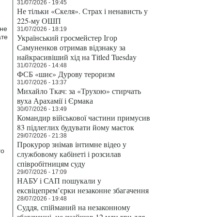
31/07/2026 - 19:45
Не тільки «Скеля». Страх і ненависть у
225-му ОШП
 не
31/07/2026 - 18:19
Український гросмейстер Ігор
ате
Самуненков отримав відзнаку за
найкрасивіший хід на Titled Tuesday
31/07/2026 - 14:48
ФСБ «шиє» Дурову тероризм
31/07/2026 - 13:37
Михайло Ткач: за «Трухою» стирчать
вуха Арахамії і Єрмака
30/07/2026 - 13:49
Командир військової частини примусив
83 підлеглих будувати йому маєток
29/07/2026 - 21:38
Прокурор знімав інтимне відео у
го
службовому кабінеті і розсилав
співробітницям суду
29/07/2026 - 17:09
НАБУ і САП пошукали у
ексвіцепрем’єрки незаконне збагачення
28/07/2026 - 19:48
Суддя, спійманий на незаконному
збагаченні, не знайшов 12 млн грн для