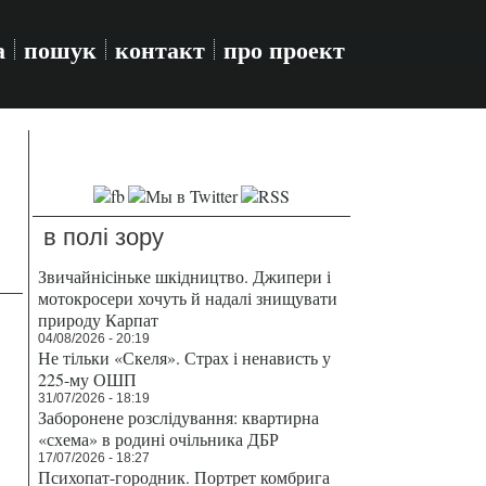
а
пошук
контакт
про проект
в полі зору
Звичайнісіньке шкідництво. Джипери і
мотокросери хочуть й надалі знищувати
природу Карпат
04/08/2026 - 20:19
Не тільки «Скеля». Страх і ненависть у
225-му ОШП
31/07/2026 - 18:19
Заборонене розслідування: квартирна
«схема» в родині очільника ДБР
17/07/2026 - 18:27
Психопат-городник. Портрет комбрига