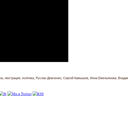
ра
люстрация
політика
Руслан Демченко
Сергей Камышев
Инна Емельянова
Влади