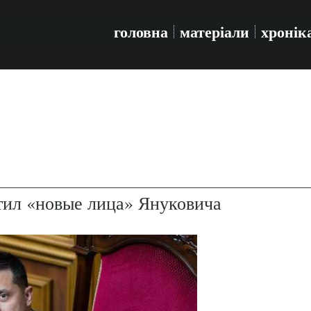
головна
матеріали
хронік
ил «новые лица» Януковича