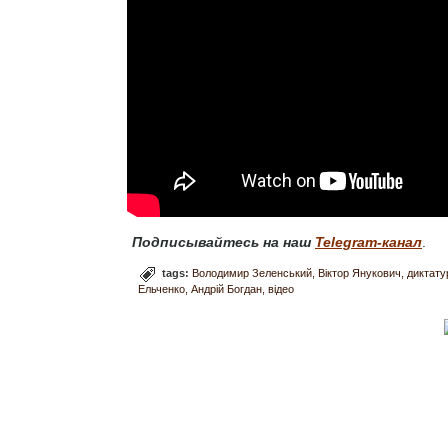
Подписывайтесь на наш
Telegram-канал
.
tags:
Володимир Зеленський
Віктор Янукович
диктату
Ельченко
Андрій Богдан
відео