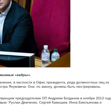
ежимные «кадры».
чения, в частности в Офис президента, ряда должностных лиц из
стра Януковича. Они, по закону, должны быть люстрированы,
йствующим председателем ОП Андреем Богданом в ноябре 2013 год
овым: Руслан Демченко, Сергей Камышев, Инна Емельянова и