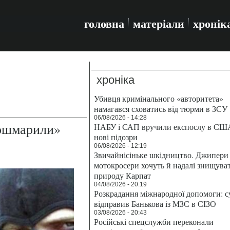
головна
матеріали
хронік
хроніка
Убивця кримінального «авторитета»
намагався сховатись від тюрми в ЗСУ
06/08/2026 - 14:28
кошмарили»
НАБУ і САП вручили експослу в СШ
нові підозри
06/08/2026 - 12:19
Звичайнісіньке шкідництво. Джипери 
мотокросери хочуть й надалі знищува
природу Карпат
04/08/2026 - 20:19
Розкрадання міжнародної допомоги: с
відправив Банькова із МЗС в СІЗО
03/08/2026 - 20:43
Російські спецслужби переконали