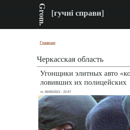
Grom.
[гучні справи]
Главная
Вы здесь
Черкасская область
Угонщики элитных авто «
ловивших их полицейских
чт, 06/05/2021 - 22:57