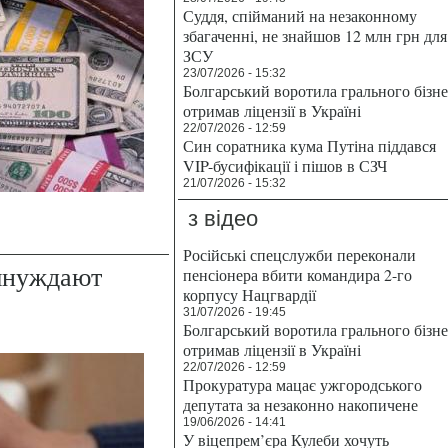
Суддя, спійманий на незаконному
збагаченні, не знайшов 12 млн грн для
ЗСУ
23/07/2026 - 15:32
Болгарський воротила грального бізн
отримав ліцензії в Україні
22/07/2026 - 12:59
Син соратника кума Путіна піддався
VIP-бусифікації і пішов в СЗЧ
21/07/2026 - 15:32
з відео
Російські спецслужби переконали
ынуждают
пенсіонера вбити командира 2-го
корпусу Нацгвардії
31/07/2026 - 19:45
Болгарський воротила грального бізн
отримав ліцензії в Україні
22/07/2026 - 12:59
Прокуратура мацає ужгородського
депутата за незаконно накопичене
19/06/2026 - 14:41
У віцепрем’єра Кулеби хочуть