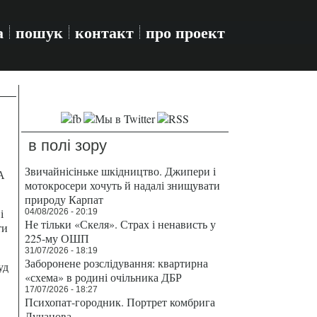
а
пошук
контакт
про проект
в полі зору
Звичайнісіньке шкідництво. Джипери і
А
мотокросери хочуть й надалі знищувати
природу Карпат
і
04/08/2026 - 20:19
Не тільки «Скеля». Страх і ненависть у
ти
225-му ОШП
31/07/2026 - 18:19
Заборонене розслідування: квартирна
уд
«схема» в родині очільника ДБР
17/07/2026 - 18:27
Психопат-городник. Портрет комбрига
Лучанова