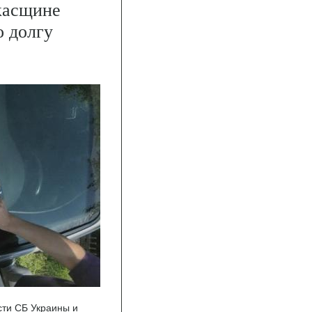
касщине
о долгу
сти СБ Украины и