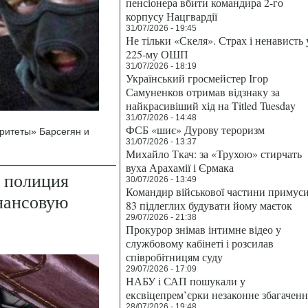
пенсіонера вбити командира 2-го
корпусу Нацгвардії
31/07/2026 - 19:45
Не тільки «Скеля». Страх і ненависть 
225-му ОШП
31/07/2026 - 18:19
Український гросмейстер Ігор
Самуненков отримав відзнаку за
найкрасивіший хід на Titled Tuesday
31/07/2026 - 14:48
ФСБ «шиє» Дурову тероризм
ритеты» Барсегян и
31/07/2026 - 13:37
Михайло Ткач: за «Трухою» стирчать
вуха Арахамії і Єрмака
: полиция
30/07/2026 - 13:49
Командир військової частини примус
нансовую
83 підлеглих будувати йому маєток
29/07/2026 - 21:38
Прокурор знімав інтимне відео у
службовому кабінеті і розсилав
співробітницям суду
29/07/2026 - 17:09
НАБУ і САП пошукали у
ексвіцепрем’єрки незаконне збагаченн
28/07/2026 - 19:48