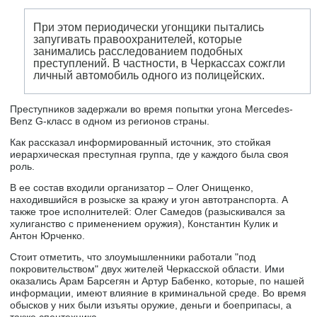
При этом периодически угонщики пытались
запугивать правоохранителей, которые
занимались расследованием подобных
преступлений. В частности, в Черкассах сожгли
личный автомобиль одного из полицейских.
Преступников задержали во время попытки угона Mercedes-
Benz G-класс в одном из регионов страны.
Как рассказал информированный источник, это стойкая
иерархическая преступная группа, где у каждого была своя
роль.
В ее состав входили организатор – Олег Онищенко,
находившийся в розыске за кражу и угон автотранспорта. А
также трое исполнителей: Олег Самедов (разыскивался за
хулиганство с применением оружия), Константин Кулик и
Антон Юрченко.
Стоит отметить, что злоумышленники работали "под
покровительством" двух жителей Черкасской области. Ими
оказались Арам Барсегян и Артур Бабенко, которые, по нашей
информации, имеют влияние в криминальной среде. Во время
обысков у них были изъяты оружие, деньги и боеприпасы, а
также спецтехника.