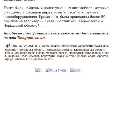
Также были найдены 4 ранее угнанных автомобиля, которые
Онищенко и Самедов держали на "отстое" и готовили к
переоборудованию. Кроме того, были проведены более 50
обысков на территории Киева, Полтавской, Харьковской и
Черкасской областей.
Чтобы не пропустить самое важное, подписывайтесь
на наш
Telegram-канал
.
tags:
автоугоны
авто
автоугонщики
кримінальні авторитети
Харківська
область
Полтавська область
Черкасская область
Кіровоградська область
Lexus
Mercedes-Benz
Honda
Черкаси
поліція
Нацполіція
запугивание
Олег
Онищенко
Олег Самедов
Константин Кулик
Антон Юрченко
Арам Барсегян
Артур Бабенко
ОЗУ
оргзлочинність