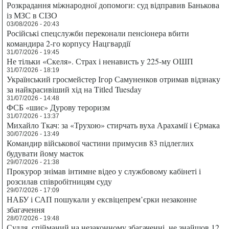
Розкрадання міжнародної допомоги: суд відправив Банькова
із МЗС в СІЗО
03/08/2026 - 20:43
Російські спецслужби переконали пенсіонера вбити
командира 2-го корпусу Нацгвардії
31/07/2026 - 19:45
Не тільки «Скеля». Страх і ненависть у 225-му ОШП
31/07/2026 - 18:19
Український гросмейстер Ігор Самуненков отримав відзнаку
за найкрасивіший хід на Titled Tuesday
31/07/2026 - 14:48
ФСБ «шиє» Дурову тероризм
31/07/2026 - 13:37
Михайло Ткач: за «Трухою» стирчать вуха Арахамії і Єрмака
30/07/2026 - 13:49
Командир військової частини примусив 83 підлеглих
будувати йому маєток
29/07/2026 - 21:38
Прокурор знімав інтимне відео у службовому кабінеті і
розсилав співробітницям суду
29/07/2026 - 17:09
НАБУ і САП пошукали у ексвіцепрем’єрки незаконне
збагачення
28/07/2026 - 19:48
Суддя, спійманий на незаконному збагаченні, не знайшов 12