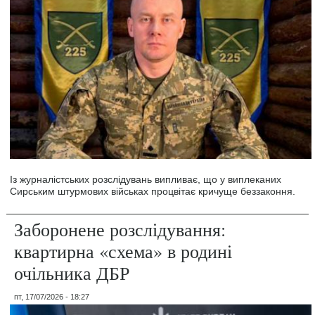
Із журналістських розслідувань випливає, що у виплеканих
Сирським штурмових військах процвітає кричуще беззаконня.
Заборонене розслідування:
квартирна «схема» в родині
очільника ДБР
пт, 17/07/2026 - 18:27