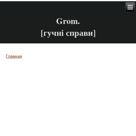
Grom.
[гучні справи]
Главная
Вы здесь