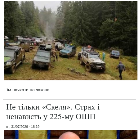
І їм начхати на закони.
Не тільки «Скеля». Страх і
ненависть у 225-му ОШП
пт, 31/07/2026 - 18:19