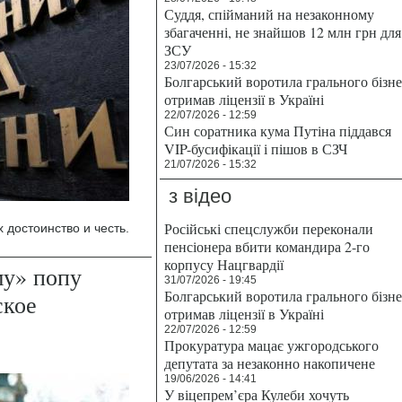
Суддя, спійманий на незаконному
збагаченні, не знайшов 12 млн грн для
ЗСУ
23/07/2026 - 15:32
Болгарський воротила грального бізн
отримав ліцензії в Україні
22/07/2026 - 12:59
Син соратника кума Путіна піддався
VIP-бусифікації і пішов в СЗЧ
21/07/2026 - 15:32
з відео
Російські спецслужби переконали
 достоинство и честь.
пенсіонера вбити командира 2-го
корпусу Нацгвардії
му» попу
31/07/2026 - 19:45
Болгарський воротила грального бізн
ское
отримав ліцензії в Україні
22/07/2026 - 12:59
Прокуратура мацає ужгородського
депутата за незаконно накопичене
19/06/2026 - 14:41
У віцепрем’єра Кулеби хочуть