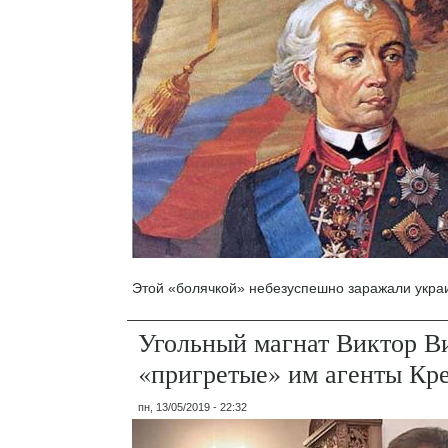
Этой «болячкой» небезуспешно заражали укра
Угольный магнат Виктор В
«пригретые» им агенты Кр
пн, 13/05/2019 - 22:32