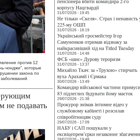
пенсіонера вбити командира 2-го
корпусу Нацгвардії
31/07/2026 - 19:45
Не тільки «Скеля». Страх і ненависть 
225-му ОШП
31/07/2026 - 18:19
Український гросмейстер Ігор
Самуненков отримав відзнаку за
найкрасивіший хід на Titled Tuesday
31/07/2026 - 14:48
ФСБ «шиє» Дурову тероризм
явление против 12
31/07/2026 - 13:37
нь-чонджи", которые
Михайло Ткач: за «Трухою» стирчать
арушении закона по
вуха Арахамії і Єрмака
 заболеваний.
30/07/2026 - 13:49
Командир військової частини примус
верующим
83 підлеглих будувати йому маєток
29/07/2026 - 21:38
м не подавать
Прокурор знімав інтимне відео у
службовому кабінеті і розсилав
співробітницям суду
29/07/2026 - 17:09
НАБУ і САП пошукали у
ексвіцепрем’єрки незаконне збагаченн
28/07/2026 - 19:48