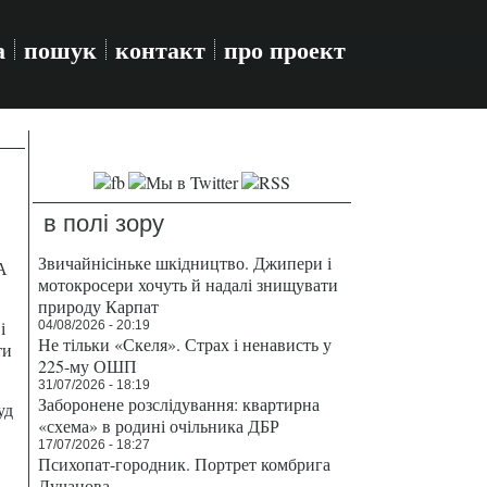
а
пошук
контакт
про проект
в полі зору
Звичайнісіньке шкідництво. Джипери і
А
мотокросери хочуть й надалі знищувати
природу Карпат
і
04/08/2026 - 20:19
Не тільки «Скеля». Страх і ненависть у
ти
225-му ОШП
31/07/2026 - 18:19
Заборонене розслідування: квартирна
уд
«схема» в родині очільника ДБР
17/07/2026 - 18:27
Психопат-городник. Портрет комбрига
Лучанова