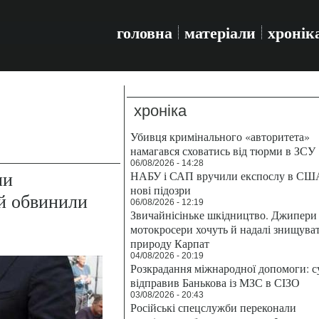
головна
матеріали
хронік
хроніка
Убивця кримінального «авторитета»
намагався сховатись від тюрми в ЗСУ
06/08/2026 - 14:28
ии
НАБУ і САП вручили експослу в СШ
нові підозри
й обвинили
06/08/2026 - 12:19
Звичайнісіньке шкідництво. Джипери 
мотокросери хочуть й надалі знищува
природу Карпат
04/08/2026 - 20:19
Розкрадання міжнародної допомоги: с
відправив Банькова із МЗС в СІЗО
03/08/2026 - 20:43
Російські спецслужби переконали