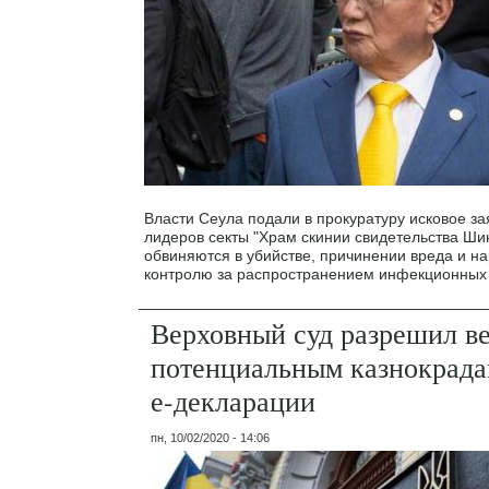
Власти Сеула подали в прокуратуру исковое за
лидеров секты "Храм скинии свидетельства Ши
обвиняются в убийстве, причинении вреда и н
контролю за распространением инфекционных
Верховный суд разрешил 
потенциальным казнокрада
е-декларации
пн, 10/02/2020 - 14:06