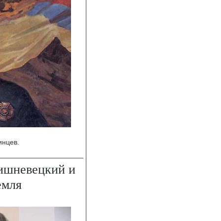
инцев.
ишневецкий и
емля