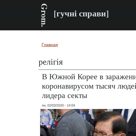
Grom.
[гучні справи]
Главная
Вы здесь
релігія
В Южной Корее в заражен
коронавирусом тысяч люде
лидера секты
пн, 02/03/2020 - 14:04