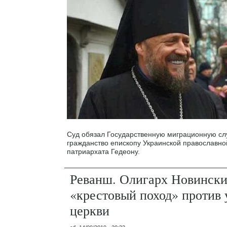
Суд обязал Государственную миграционную сл
гражданство епископу Украинской православно
патриархата Гедеону.
Реванш. Олигарх Новински
«крестовый поход» против
церкви