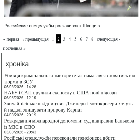
Российские спецслужбы раскачивают Швецию.
Страницы
« первая
‹ предыдущая
1
2
3
4
5
6
7
8
следующая ›
последняя »
хроніка
Убивця кримінального «авторитета» намагався сховатись від
тюрми в ЗСУ
06/08/2026 - 14:28
НАБУ і САП вручили експослу в США нові підозри
06/08/2026 - 12:19
Звичайнісіньке шкідництво. Джипери і мотокросери хочуть
й надалі знищувати природу Карпат
04/08/2026 - 20:19
Розкрадання міжнародної допомоги: суд відправив Банькова
із МЗС в СІЗО
03/08/2026 - 20:43
Російські спецслужби переконали пенсіонера вбити