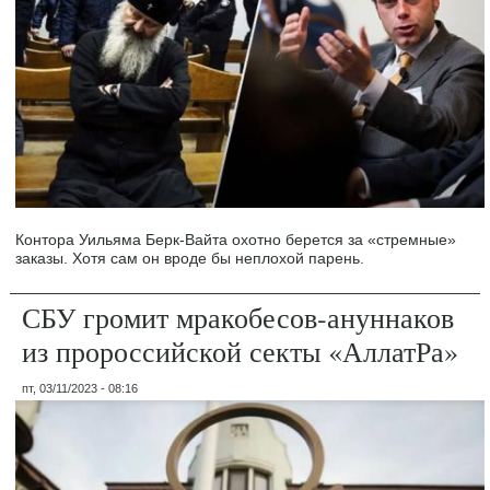
Контора Уильяма Берк-Вайта охотно берется за «стремные»
заказы. Хотя сам он вроде бы неплохой парень.
СБУ громит мракобесов-ануннаков
из пророссийской секты «АллатРа»
пт, 03/11/2023 - 08:16