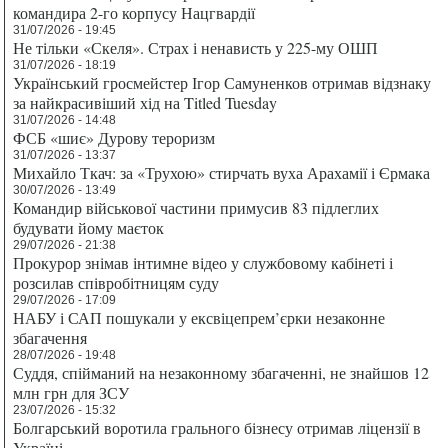
командира 2-го корпусу Нацгвардії
31/07/2026 - 19:45
Не тільки «Скеля». Страх і ненависть у 225-му ОШП
31/07/2026 - 18:19
Український гросмейстер Ігор Самуненков отримав відзнаку
за найкрасивіший хід на Titled Tuesday
31/07/2026 - 14:48
ФСБ «шиє» Дурову тероризм
31/07/2026 - 13:37
Михайло Ткач: за «Трухою» стирчать вуха Арахамії і Єрмака
30/07/2026 - 13:49
Командир військової частини примусив 83 підлеглих
будувати йому маєток
29/07/2026 - 21:38
Прокурор знімав інтимне відео у службовому кабінеті і
розсилав співробітницям суду
29/07/2026 - 17:09
НАБУ і САП пошукали у ексвіцепрем’єрки незаконне
збагачення
28/07/2026 - 19:48
Суддя, спійманий на незаконному збагаченні, не знайшов 12
млн грн для ЗСУ
23/07/2026 - 15:32
Болгарський воротила грального бізнесу отримав ліцензії в
Україні