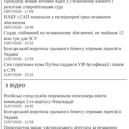
Прокурор знімав інтимне відео у службовому кабінеті і
розсилав співробітницям суду
29/07/2026 - 17:09
НАБУ і САП пошукали у ексвіцепрем’єрки незаконне
збагачення
28/07/2026 - 19:48
Суддя, спійманий на незаконному збагаченні, не знайшов 12
млн грн для ЗСУ
23/07/2026 - 15:32
Болгарський воротила грального бізнесу отримав ліцензії в
Україні
22/07/2026 - 12:59
Син соратника кума Путіна піддався VIP-бусифікації і пішов
в СЗЧ
21/07/2026 - 15:32
з відео
Російські спецслужби переконали пенсіонера вбити
командира 2-го корпусу Нацгвардії
31/07/2026 - 19:45
Болгарський воротила грального бізнесу отримав ліцензії в
Україні
22/07/2026 - 12:59
Прокуратура мацає ужгородського депутата за незаконно