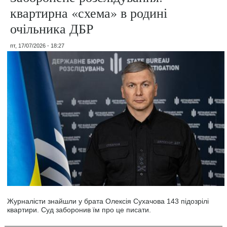
квартирна «схема» в родині
очільника ДБР
пт, 17/07/2026 - 18:27
Журналісти знайшли у брата Олексія Сухачова 143 підозрілі
квартири. Суд заборонив їм про це писати.