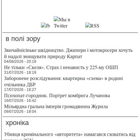
в полі зору
Звичайнісіньке шкідництво. Джипери і мотокросери хочуть
й надалі знищувати природу Карпат
04/08/2026 - 20:19
Не тільки «Скеля». Страх і ненависть у 225-му ОШП
31/07/2026 - 18:19
Заборонене розслідування: квартирна «схема» в родині
очільника ДБР
17/07/2026 - 18:27
Психопат-городник. Портрет комбрига Лучанова
16/07/2026 - 16:42
Мільярдна гральна імперія громадянина Журила
09/07/2026 - 18:04
хроніка
Убивця кримінального «авторитета» намагався сховатись від