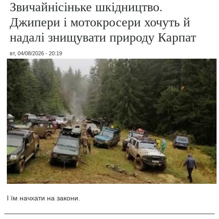
Звичайнісіньке шкідництво.
Джипери і мотокросери хочуть й
надалі знищувати природу Карпат
вт, 04/08/2026 - 20:19
І їм начхати на закони.