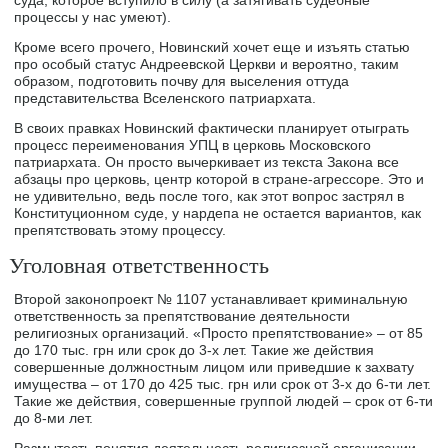
процессы у нас умеют).
Кроме всего прочего, Новинский хочет еще и изъять статью
про особый статус Андреевской Церкви и вероятно, таким
образом, подготовить почву для выселения оттуда
представительства Вселенского патриархата.
В своих правках Новинский фактически планирует отыграть
процесс переименования УПЦ в церковь Московского
патриархата. Он просто вычеркивает из текста Закона все
абзацы про церковь, центр которой в стране-агрессоре. Это и
не удивительно, ведь после того, как этот вопрос застрял в
Конституционном суде, у нардепа не остается вариантов, как
препятствовать этому процессу.
Уголовная ответственность
Второй законопроект № 1107 устанавливает криминальную
ответственность за препятствование деятельности
религиозных организаций. «Просто препятствование» ‒ от 85
до 170 тыс. грн или срок до 3-х лет. Такие же действия
совершенные должностным лицом или приведшие к захвату
имущества – от 170 до 425 тыс. грн или срок от 3-х до 6-ти лет.
Такие же действия, совершенные группой людей – срок от 6-ти
до 8-ми лет.
Размытость понятия деятельность религиозной организации