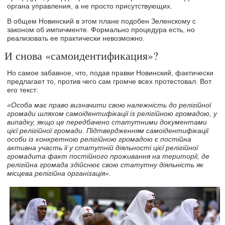
органа управления, а не просто присутствующих.
В общем Новинский в этом плане подобен Зеленскому с
законом об импичменте. Формально процедура есть, но
реализовать ее практически невозможно.
И снова «самоидентификация»?
Но самое забавное, что, подав правки Новинский, фактически
предлагает то, против чего сам громче всех протестовал. Вот
его текст:
«Особа має право визначити свою належність до релігійної
громади шляхом самоідентифікації із релігійною громадою, у
випадку, якщо це передбачено статутними документами
цієї релігійної громади. Підтвердженням самоідентифікації
особи із конкретною релігійною громадою є постійна
активна участь її у статутній діяльності цієї релігійної
громадита факт постійного проживання на території, де
релігійна громада здійснює свою статутну діяльність як
місцева релігійна організація».