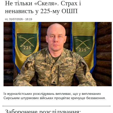
Не тільки «Скеля». Страх і
ненависть у 225-му ОШП
пт, 31/07/2026 - 18:19
Із журналістських розслідувань випливає, що у виплеканих
Сирським штурмових військах процвітає кричуще беззаконня.
Заборонене розслідування: