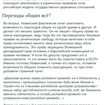
планирует реализовать в украинском правовом поле
российскую модель государственно-церковных отношений.
Переходы общин всё?
Во-вторых, Новинский фактически хочет уничтожить
возможность переходов общин из одной церкви в другую. И
делает это весьма грамотно. Он не лишает общину права на
смену юрисдикции, ведь тогда бы это противоречило базовым
правам на религиозную свободу, которые включают в себя
право коллективно менять свою религиозную веру и/или
принадлежность. Это право защищено Всемирной
декларацией прав человека и Европейской конвенцией по
правам человека. И если бы депутат предложил это в
законопроекте, то это можно было бы опротестовать в ЕСПЧ.
Именно поэтому Новинский, а точнее его юристы, оставили
возможность общине поменять юрисдикцию, но при этом
добавили странный пункт:
«Держава визнає право релігійної громади на її підлеглість у
канонічних і організаційних питаннях будь-яким діючим в
Україні та за її межами релігійним центрам (управлінням) і
вільну зміну цієї підлеглості шляхом виходу осіб, які бажають
змінити підлеглість зі складу релігійної громади та
утворення нової релігійної громади...».