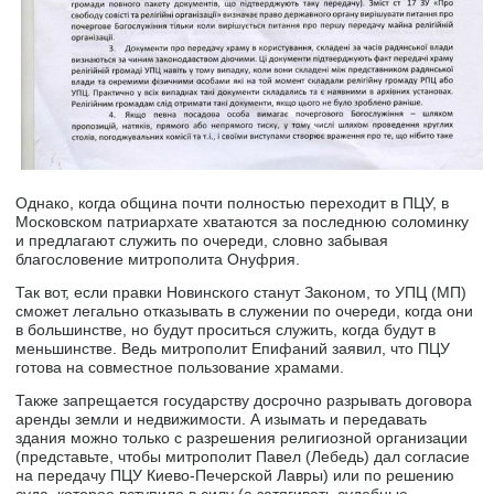
Однако, когда община почти полностью переходит в ПЦУ, в
Московском патриархате хватаются за последнюю соломинку
и предлагают служить по очереди, словно забывая
благословение митрополита Онуфрия.
Так вот, если правки Новинского станут Законом, то УПЦ (МП)
сможет легально отказывать в служении по очереди, когда они
в большинстве, но будут проситься служить, когда будут в
меньшинстве. Ведь митрополит Епифаний заявил, что ПЦУ
готова на совместное пользование храмами.
Также запрещается государству досрочно разрывать договора
аренды земли и недвижимости. А изымать и передавать
здания можно только с разрешения религиозной организации
(представьте, чтобы митрополит Павел (Лебедь) дал согласие
на передачу ПЦУ Киево-Печерской Лавры) или по решению
суда, которое вступило в силу (а затягивать судебные