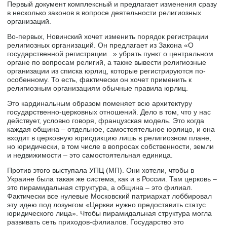
Первый документ комплексный и предлагает изменения сразу
в несколько законов в вопросе деятельности религиозных
организаций.
Во-первых, Новинский хочет изменить порядок регистрации
религиозных организаций. Он предлагает из Закона «О
государственной регистрации...» убрать пункт о центральном
органе по вопросам религий, а также вывести религиозные
организации из списка юрлиц, которые регистрируются по-
особенному. То есть, фактически он хочет применить к
религиозным организациям обычные правила юрлиц.
Это кардинальным образом поменяет всю архитектуру
государственно-церковных отношений. Дело в том, что у нас
действует, условно говоря, французская модель. Это когда
каждая община ‒ отдельное, самостоятельное юрлицо, и она
входит в церковную юрисдикцию лишь в религиозном плане,
но юридически, в том числе в вопросах собственности, земли
и недвижимости ‒ это самостоятельная единица.
Против этого выступала УПЦ (МП). Они хотели, чтобы в
Украине была такая же система, как и в России. Там церковь ‒
это пирамидальная структура, а община ‒ это филиал.
Фактически все нулевые Московский патриархат лоббировал
эту идею под лозунгом «Церкви нужно предоставить статус
юридического лица». Чтобы пирамидальная структура могла
развивать сеть приходов-филиалов. Государство это