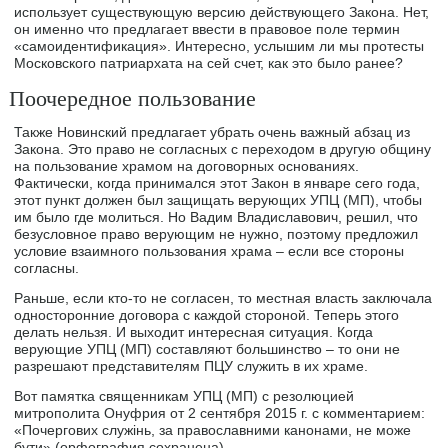
использует существующую версию действующего Закона. Нет,
он именно что предлагает ввести в правовое поле термин
«самоидентификация». Интересно, услышим ли мы протесты
Московского патриархата на сей счет, как это было ранее?
Поочередное пользование
Также Новинский предлагает убрать очень важный абзац из
Закона. Это право не согласных с переходом в другую общину
на пользование храмом на договорных основаниях.
Фактически, когда принимался этот Закон в январе сего года,
этот пункт должен был защищать верующих УПЦ (МП), чтобы
им было где молиться. Но Вадим Владиславович, решил, что
безусловное право верующим не нужно, поэтому предложил
условие взаимного пользования храма – если все стороны
согласны.
Раньше, если кто-то не согласен, то местная власть заключала
односторонние договора с каждой стороной. Теперь этого
делать нельзя. И выходит интересная ситуация. Когда
верующие УПЦ (МП) составляют большинство – то они не
разрешают представителям ПЦУ служить в их храме.
Вот памятка священникам УПЦ (МП) с резолюцией
митрополита Онуфрия от 2 сентября 2015 г. с комментарием:
«Почергових служінь, за православними канонами, не може
бути» (орфография сохранена).