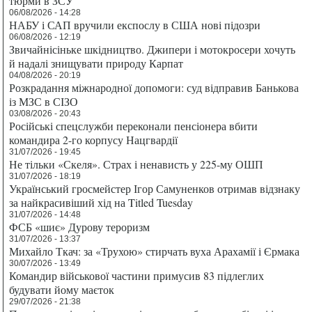
тюрми в ЗСУ
06/08/2026 - 14:28
НАБУ і САП вручили експослу в США нові підозри
06/08/2026 - 12:19
Звичайнісіньке шкідництво. Джипери і мотокросери хочуть
й надалі знищувати природу Карпат
04/08/2026 - 20:19
Розкрадання міжнародної допомоги: суд відправив Банькова
із МЗС в СІЗО
03/08/2026 - 20:43
Російські спецслужби переконали пенсіонера вбити
командира 2-го корпусу Нацгвардії
31/07/2026 - 19:45
Не тільки «Скеля». Страх і ненависть у 225-му ОШП
31/07/2026 - 18:19
Український гросмейстер Ігор Самуненков отримав відзнаку
за найкрасивіший хід на Titled Tuesday
31/07/2026 - 14:48
ФСБ «шиє» Дурову тероризм
31/07/2026 - 13:37
Михайло Ткач: за «Трухою» стирчать вуха Арахамії і Єрмака
30/07/2026 - 13:49
Командир військової частини примусив 83 підлеглих
будувати йому маєток
29/07/2026 - 21:38