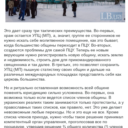
Это дает сразу три тактических преимущества. Во-первых,
храм остается УПЦ (МП), а, значит, группе ее сторонников не
нужно искать себе молитвенное помещение, как это бывает,
когда большинство общины переходит в ПЦУ. Во-вторых,
создаются проблемы для самой ПЦУ. Теперь ее новым
верующим нужно регистрировать новую общину, искать землю
и недвижимость, строить дом для прикомандированного
священника и так далее. В-третьих, это позволяет сохранить
УПЦ (МП) пышную статистику своих общин и дальше на
различных международных площадках представлять себя как
церковь большинства.
Но и ритуально оставленная возможность всей общине
поменять юрисдикцию сильно усложнена. Во-первых, она
возможна только если ведется список членов общины. В
украинских реалиях таким занимаются только протестанты, а у
православных таких списков, как правило, нет. Это уже делает
невозможным любые переходы. Но и это еще не все. Кроме
списка членов прихода, нужно чтобы такое решение принимал
компетентный орган управления, проголосовав все по
процедуре, утвердив решение ¾ общего количества (!) членов