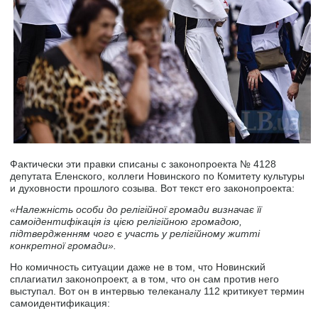
Фактически эти правки списаны с законопроекта № 4128
депутата Еленского, коллеги Новинского по Комитету культуры
и духовности прошлого созыва. Вот текст его законопроекта:
«Належність особи до релігійної громади визначає її
самоідентифікація із цією релігійною громадою,
підтвердженням чого є участь у релігійному житті
конкретної громади».
Но комичность ситуации даже не в том, что Новинский
сплагиатил законопроект, а в том, что он сам против него
выступал. Вот он в интервью телеканалу 112 критикует термин
самоидентификация: