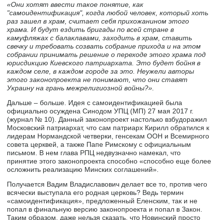
«Они хотят ввести такое понятие, как
"самоидентификация", когда любой человек, который хоть
раз зашел в храм, считает себя прихожанином этого
храма. И будут ездить бригады по всей стране в
камуфляжах с балаклавами, заходить в храм, ставить
свечку и требовать созвать собрание прихода и на этом
собрании принимать решение о переходе этого храма под
юрисдикцию Киевского патриархата. Это будет бойня в
каждом селе, в каждом городе за это. Неужели авторы
этого законопроекта не понимают, что они ставят
Украину на грань межрелигиозной войны?».
Дальше – больше. Идея с самоидентификацией была
официально осуждена Синодом УПЦ (МП) 27 мая 2017 г.
(журнал № 10). Данный законопроект настолько взбудоражил
Московский патриархат, что сам патриарх Кирилл обратился к
лидерам Нормандской четверки, генсекам ООН и Всемирного
совета церквей, а также Папе Римскому с официальным
письмом. В нем глава РПЦ недвузначно намекал, что
принятие этого законопроекта способно «способно еще более
осложнить реализацию Минских соглашений».
Получается Вадим Владиславович делает все то, против чего
всячески выступала его родная церковь? Ведь термин
«самоидентификация», предложенный Еленским, так и не
попал в финальную версию законопроекта и попал в Закон.
Таким образом, даже нельзя сказать, что Новинский просто