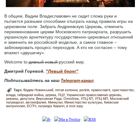
В общем, Вадим Владиславович не сидит сложа руки и
пытается разными способами отыграть назад правила игры на
церковном поле. Забрать Андреевскую Церковь, отменить
переименование церкви Московского патриархата, разрушить
украинскую архитектуру государственно-церковных отношений
и заменить ее российской моделью, а самое главное –
заблокировать процесс переходов. А кто не согласен – тому
впаяют «двушечку».
Welcome to ̶д̶и̶в̶н̶ы̶й̶ ̶н̶о̶в̶ы̶й̶ русский мир.
Дмитрий Горевой
,
"Левый берег"
Подписывайтесь на наш
Telegram-канал
.
Tags:
Вадим Новинський
пятая колонна
релігія
православ’я
христианство
влада
гибридная война
церква
ПЦУ
Украинская православная церковь
реванш
депутати
Верховная Рада
Оппоблок
УПЦ КП
УПЦ МП
Московский
патриархат
автокефалия
Минкульт
Министерство культуры
Киевская
митрополия
ЕСПЧ
патриарх Кирилл
в полі зору