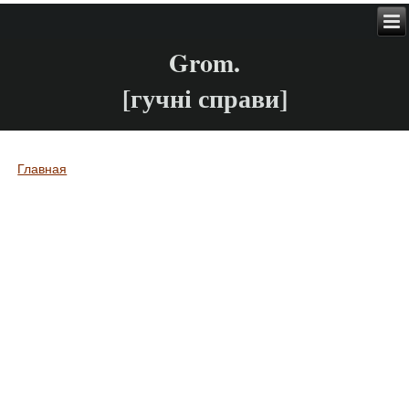
Grom.
[гучні справи]
Главная
Вы здесь