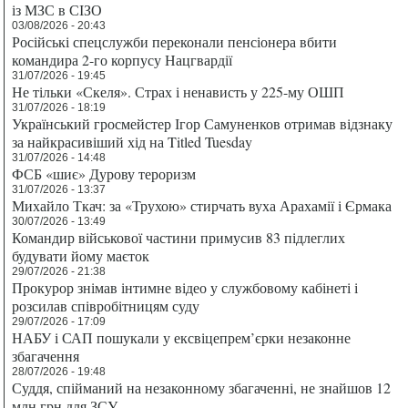
із МЗС в СІЗО
03/08/2026 - 20:43
Російські спецслужби переконали пенсіонера вбити
командира 2-го корпусу Нацгвардії
31/07/2026 - 19:45
Не тільки «Скеля». Страх і ненависть у 225-му ОШП
31/07/2026 - 18:19
Український гросмейстер Ігор Самуненков отримав відзнаку
за найкрасивіший хід на Titled Tuesday
31/07/2026 - 14:48
ФСБ «шиє» Дурову тероризм
31/07/2026 - 13:37
Михайло Ткач: за «Трухою» стирчать вуха Арахамії і Єрмака
30/07/2026 - 13:49
Командир військової частини примусив 83 підлеглих
будувати йому маєток
29/07/2026 - 21:38
Прокурор знімав інтимне відео у службовому кабінеті і
розсилав співробітницям суду
29/07/2026 - 17:09
НАБУ і САП пошукали у ексвіцепрем’єрки незаконне
збагачення
28/07/2026 - 19:48
Суддя, спійманий на незаконному збагаченні, не знайшов 12
млн грн для ЗСУ