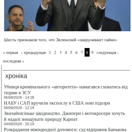
Шесть признаков того, что Зеленский «закручивает гайки».
Страницы
« первая
‹ предыдущая
1
2
3
4
5
6
7
8
9
следующая ›
последняя »
хроніка
Убивця кримінального «авторитета» намагався сховатись від
тюрми в ЗСУ
06/08/2026 - 14:28
НАБУ і САП вручили експослу в США нові підозри
06/08/2026 - 12:19
Звичайнісіньке шкідництво. Джипери і мотокросери хочуть
й надалі знищувати природу Карпат
04/08/2026 - 20:19
Розкрадання міжнародної допомоги: суд відправив Банькова