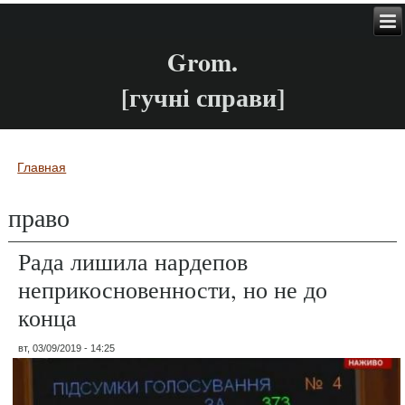
Grom.
[гучні справи]
Главная
Вы здесь
право
Рада лишила нардепов
неприкосновенности, но не до
конца
вт, 03/09/2019 - 14:25