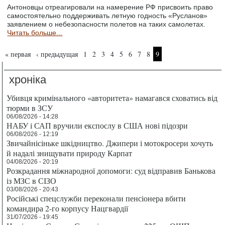
Антоновцы отреагировали на намерение РФ присвоить право
самостоятельно поддерживать летную годность «Русланов»
заявлением о небезопасности полетов на таких самолетах.
Читать больше...
Страницы
« первая
‹ предыдущая
1
2
3
4
5
6
7
8
9
хроніка
Убивця кримінального «авторитета» намагався сховатись від
тюрми в ЗСУ
06/08/2026 - 14:28
НАБУ і САП вручили експослу в США нові підозри
06/08/2026 - 12:19
Звичайнісіньке шкідництво. Джипери і мотокросери хочуть
й надалі знищувати природу Карпат
04/08/2026 - 20:19
Розкрадання міжнародної допомоги: суд відправив Банькова
із МЗС в СІЗО
03/08/2026 - 20:43
Російські спецслужби переконали пенсіонера вбити
командира 2-го корпусу Нацгвардії
31/07/2026 - 19:45