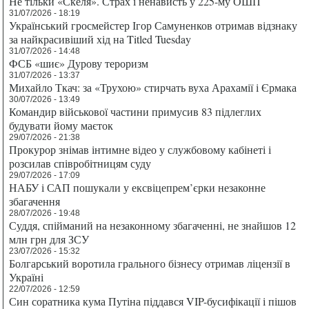
Не тільки «Скеля». Страх і ненависть у 225-му ОШП
31/07/2026 - 18:19
Український гросмейстер Ігор Самуненков отримав відзнаку
за найкрасивіший хід на Titled Tuesday
31/07/2026 - 14:48
ФСБ «шиє» Дурову тероризм
31/07/2026 - 13:37
Михайло Ткач: за «Трухою» стирчать вуха Арахамії і Єрмака
30/07/2026 - 13:49
Командир військової частини примусив 83 підлеглих
будувати йому маєток
29/07/2026 - 21:38
Прокурор знімав інтимне відео у службовому кабінеті і
розсилав співробітницям суду
29/07/2026 - 17:09
НАБУ і САП пошукали у ексвіцепрем’єрки незаконне
збагачення
28/07/2026 - 19:48
Суддя, спійманий на незаконному збагаченні, не знайшов 12
млн грн для ЗСУ
23/07/2026 - 15:32
Болгарський воротила грального бізнесу отримав ліцензії в
Україні
22/07/2026 - 12:59
Син соратника кума Путіна піддався VIP-бусифікації і пішов