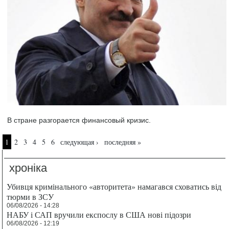
В стране разгорается финансовый кризис.
Страницы
1
2
3
4
5
6
следующая ›
последняя »
хроніка
Убивця кримінального «авторитета» намагався сховатись від
тюрми в ЗСУ
06/08/2026 - 14:28
НАБУ і САП вручили експослу в США нові підозри
06/08/2026 - 12:19