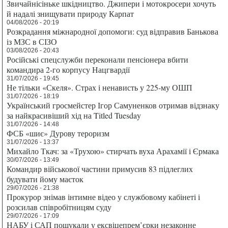
Звичайнісіньке шкідництво. Джипери і мотокросери хочуть
й надалі знищувати природу Карпат
04/08/2026 - 20:19
Розкрадання міжнародної допомоги: суд відправив Банькова
із МЗС в СІЗО
03/08/2026 - 20:43
Російські спецслужби переконали пенсіонера вбити
командира 2-го корпусу Нацгвардії
31/07/2026 - 19:45
Не тільки «Скеля». Страх і ненависть у 225-му ОШП
31/07/2026 - 18:19
Український гросмейстер Ігор Самуненков отримав відзнаку
за найкрасивіший хід на Titled Tuesday
31/07/2026 - 14:48
ФСБ «шиє» Дурову тероризм
31/07/2026 - 13:37
Михайло Ткач: за «Трухою» стирчать вуха Арахамії і Єрмака
30/07/2026 - 13:49
Командир військової частини примусив 83 підлеглих
будувати йому маєток
29/07/2026 - 21:38
Прокурор знімав інтимне відео у службовому кабінеті і
розсилав співробітницям суду
29/07/2026 - 17:09
НАБУ і САП пошукали у ексвіцепрем’єрки незаконне