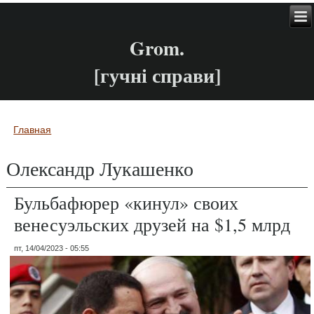
Grom.
[гучні справи]
Главная
Вы здесь
Олександр Лукашенко
Бульбафюрер «кинул» своих
венесуэльских друзей на $1,5 млрд
пт, 14/04/2023 - 05:55