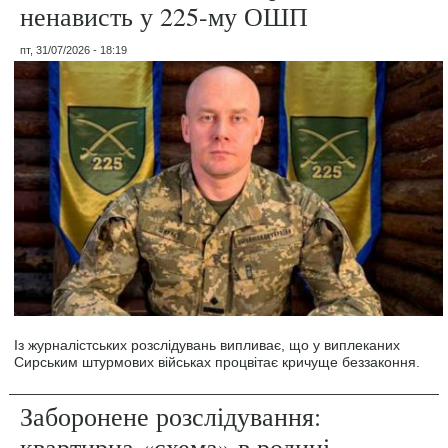
ненависть у 225-му ОШП
пт, 31/07/2026 - 18:19
Із журналістських розслідувань випливає, що у виплеканих
Сирським штурмових військах процвітає кричуще беззаконня.
Заборонене розслідування:
квартирна «схема» в родині