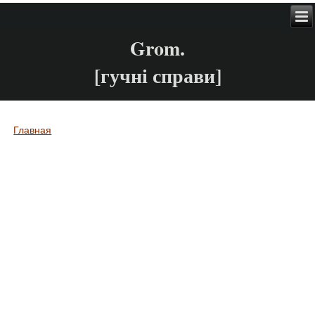
Grom.
[гучні справи]
Главная
Вы здесь