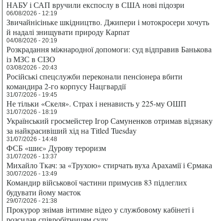
НАБУ і САП вручили експослу в США нові підозри
06/08/2026 - 12:19
Звичайнісіньке шкідництво. Джипери і мотокросери хочуть
й надалі знищувати природу Карпат
04/08/2026 - 20:19
Розкрадання міжнародної допомоги: суд відправив Банькова
із МЗС в СІЗО
03/08/2026 - 20:43
Російські спецслужби переконали пенсіонера вбити
командира 2-го корпусу Нацгвардії
31/07/2026 - 19:45
Не тільки «Скеля». Страх і ненависть у 225-му ОШП
31/07/2026 - 18:19
Український гросмейстер Ігор Самуненков отримав відзнаку
за найкрасивіший хід на Titled Tuesday
31/07/2026 - 14:48
ФСБ «шиє» Дурову тероризм
31/07/2026 - 13:37
Михайло Ткач: за «Трухою» стирчать вуха Арахамії і Єрмака
30/07/2026 - 13:49
Командир військової частини примусив 83 підлеглих
будувати йому маєток
29/07/2026 - 21:38
Прокурор знімав інтимне відео у службовому кабінеті і
розсилав співробітницям суду