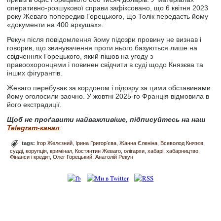
оперативно-розшукової справи зафіксовано, що 6 квітня 2023
року Жеваго попередив Горецького, що Толік передасть йому
«документи на 400 аркушах».
Рекун після повідомлення йому підозри провину не визнав і
говорив, що звинувачення проти нього базуються лише на
свідченнях Горецького, який пішов на угоду з
правоохоронцями і повинен свідчити в суді щодо Князєва та
інших фігурантів.
Жеваго перебуває за кордоном і підозру за цими обставинами
йому оголосили заочно. У жовтні 2025-го Франція відмовила в
його екстрадиції.
Щоб не проґавити найважливіше, підписуйтесь на наш
Telegram-канал
.
tags:
Ігор Желєзний
Ірина Григорʼєва
Жанна Єленіна
Всеволод Князєв
судді
корупція
кримінал
Костянтин Жеваго
олігархи
хабарі
хабарництво
Фінанси і кредит
Олег Горецький
Анатолій Рекун