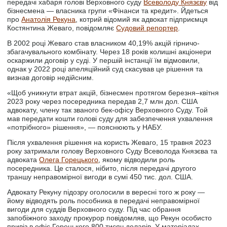
передачі хабаря голові Верховного суду
Всеволоду Князєву
від
бізнесмена — власника групи «Фінанси та кредит». Йдеться
про
Анатолія Рекуна
, котрий відомий як адвокат підприємця
Костянтина Жеваго, повідомляє
Судовий репортер
.
В 2002 році Жеваго став власником 40,19% акцій гірничо-
збагачувального комбінату. Через 18 років колишні акціонери
оскаржили договір у суді. У першій інстанції їм відмовили,
однак у 2022 році апеляційний суд скасував це рішення та
визнав договір недійсним.
«Щоб уникнути втрат акцій, бізнесмен протягом березня–квітня
2023 року через посередника передав 2,7 млн дол. США
адвокату, члену так званого бек-офісу Верховного Суду. Той
мав передати кошти голові суду для забезпечення ухвалення
«потрібного» рішення», — пояснюють у НАБУ.
Після ухвалення рішення на користь Жеваго, 15 травня 2023
року затримали голову Верховного Суду Всеволода Князєва та
адвоката
Олега Горецького
, якому відводили роль
посередника. Це сталося, нібито, після передачі другого
траншу неправомірної вигоди в сумі 450 тис. дол. США.
Адвокату Рекуну підозру оголосили в вересні того ж року —
йому відводять роль пособника в передачі неправомірної
вигоди для суддів Верховного суду. Під час обрання
запобіжного заходу прокурор повідомляв, що Рекун особисто
привіз в офіс Горецького 800 тисяч доларів. У матеріалах