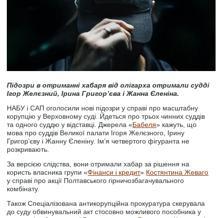
Підозри в отриманні хабаря від олігарха отримали судді
Ігор Желєзний, Ірина Григорʼєва і Жанна Єленіна.
НАБУ і САП оголосили нові підозри у справі про масштабну
корупцію у Верховному суді. Йдеться про трьох чинних суддів
та одного суддю у відставці. Джерела «
Бабеля
» кажуть, що
мова про суддів Великої палати Ігоря Желєзного, Ірину
Григорʼєву і Жанну Єленіну. Імʼя четвертого фігуранта не
розкривають.
За версією слідства, вони отримали хабар за рішення на
користь власника групи «
Фінанси і кредит
»
Костянтина Жеваго
у справі про акції Полтавського гірничозбагачувального
комбінату.
Також Спеціалізована антикорупційна прокуратура скерувала
до суду обвинувальний акт стосовно можливого пособника у