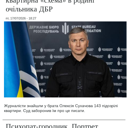
очільника ДБР
пт, 17/07/2026 - 18:27
Журналісти знайшли у брата Олексія Сухачова 143 підозрілі
квартири. Суд заборонив їм про це писати.
Психопат-городник. Портрет